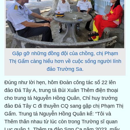
Gặp gỡ những đồng đội của chồng, chị Phạm
Thị Gấm càng hiểu hơn về cuộc sống người lính
đảo Trường Sa.
Đúng như lời hẹn, hôm Đoàn công tác số 22 lên
đảo Đá Tây A, trung tá Bùi Xuân Thêm điện thoại
cho trung tá Nguyễn Hồng Quân, Chỉ huy trưởng
đảo Đá Tây C đi thuyền CQ sang gặp chị Phạm Thị
Gấm. Trung tá Nguyễn Hồng Quân kể: “Tôi và
Thêm thân nhau từ lúc còn trong Trường sĩ quan
Lục quân 1. Thêm ra đảo Sơn Ca năm 2023, mấy