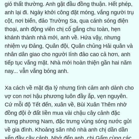
gió thất thường. Anh gật đầu đồng thuận. Hết phép,
anh lại đi. Ngày khởi công đặt móng, vắng người trụ
cột, nơi biển, đảo Trường Sa, qua cánh sóng điện
thoại, anh động viên chị cố gắng chu toàn, hẹn
khánh thành nhà mới, anh về. Hứa vậy, nhưng
nhiệm vụ Đảng, Quân đội, Quân chủng Hải quân và
nhân dân giao cho người lính đảo cao cả hơn, anh
tiếp tục vắng mặt. Nhà mới hoàn thiện gần hai năm
nay... vẫn vắng bóng anh.
Xa cách về mặt địa lý nhưng tình cảm anh dành cho
vợ con nơi hậu phương luôn đầy ắp, vẹn nguyên.
Cứ mỗi độ Tết đến, xuân về, Bùi Xuân Thêm nhờ
đồng đội ở đất liền mua vài chậu cây cảnh đặc
trưng phương Nam, đặc trưng vùng sóng nước gửi
về gia đình. Khoảng sân nhỏ nhà anh chị dần dần
xếp đầy cây cảnh. Nhớ đến anh, chị Gấm cùng các