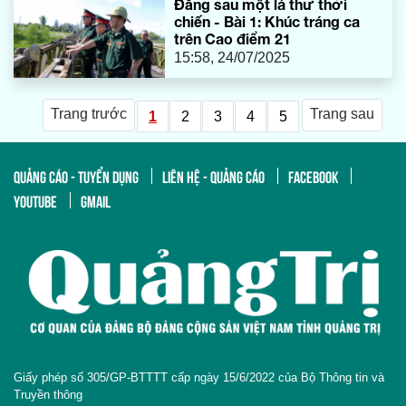
Đằng sau một lá thư thời
chiến - Bài 1: Khúc tráng ca
trên Cao điểm 21
15:58, 24/07/2025
Trang trước
Trang sau
1
2
3
4
5
QUẢNG CÁO - TUYỂN DỤNG
LIÊN HỆ - QUẢNG CÁO
FACEBOOK
YOUTUBE
GMAIL
Giấy phép số 305/GP-BTTTT cấp ngày 15/6/2022 của Bộ Thông tin và
Truyền thông