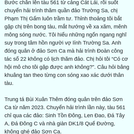
Bước chân lên tàu 561 từ cảng Cát Lái, rồi suốt
chuyến hải trình thăm quần đảo Trường Sa, chị
Phạm Thị Gấm luôn trầm tư. Thỉnh thoảng tôi bắt
gặp chị trên bong tàu, mắt hướng về xa xăm, mênh
mông sóng nước. Tôi hiểu những ngổn ngang nghĩ
suy trong tâm hồn người vợ lính Trường Sa. Anh
đóng quân ở đảo Sơn Ca mà hải trình Đoàn công
tác số 22 không có lịch thăm đảo. Chị hỏi tôi “Có cơ
hội mô cho tôi gặp được anh không?”. Câu hỏi bâng
khuâng tan theo từng con sóng xao xác dưới thân
tàu.
Trung tá Bùi Xuân Thêm đóng quân trên đảo Sơn
Ca từ năm 2023. Chuyến hải trình lần này, tàu 561
chỉ qua các đảo: Sinh Tồn Đông, Len Đao, Đá Tây
A, Đá Đông C và nhà giàn DK1/8 Quế Đường,
không ghé đảo Sơn Ca.