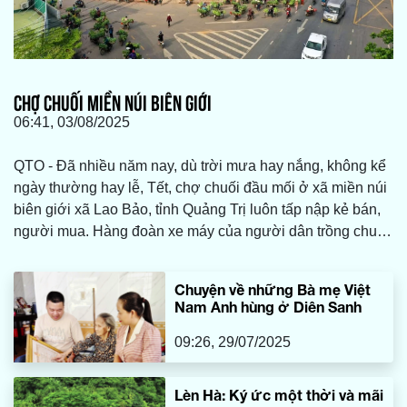
CHỢ CHUỐI MIỀN NÚI BIÊN GIỚI
06:41, 03/08/2025
QTO - Đã nhiều năm nay, dù trời mưa hay nắng, không kể
ngày thường hay lễ, Tết, chợ chuối đầu mối ở xã miền núi
biên giới xã Lao Bảo, tỉnh Quảng Trị luôn tấp nập kẻ bán,
người mua. Hàng đoàn xe máy của người dân trồng chuối
khắp các bản làng thuộc các xã: Lìa, Lao Bảo, A Dơi… nối
đuôi nhau ken kín trên các tuyến đường đưa sản phẩm
Chuyện về những Bà mẹ Việt
vào khu vực chợ Tân Long để trao đổi, mua bán với
Nam Anh hùng ở Diên Sanh
thương lái khắp nơi về đây thu gom mặt hàng này để xuất
khẩu.
09:26, 29/07/2025
Lèn Hà: Ký ức một thời và mãi