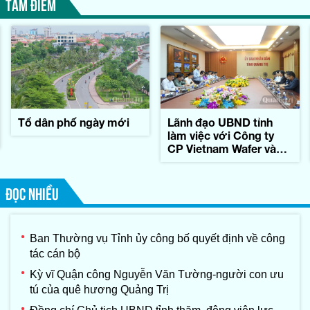
TÂM ĐIỂM
Tổ dân phố ngày mới
Lãnh đạo UBND tỉnh
làm việc với Công ty
CP Vietnam Wafer và
Tập đoàn Konematsu
Corporation (Nhật Bản)
ĐỌC NHIỀU
Ban Thường vụ Tỉnh ủy công bố quyết định về công
tác cán bộ
Kỳ vĩ Quận công Nguyễn Văn Tường-người con ưu
tú của quê hương Quảng Trị