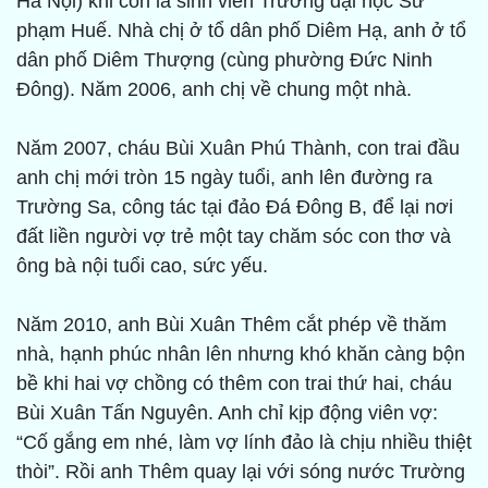
Hà Nội) khi còn là sinh viên Trường đại học Sư
phạm Huế. Nhà chị ở tổ dân phố Diêm Hạ, anh ở tổ
dân phố Diêm Thượng (cùng phường Đức Ninh
Đông). Năm 2006, anh chị về chung một nhà.
Năm 2007, cháu Bùi Xuân Phú Thành, con trai đầu
anh chị mới tròn 15 ngày tuổi, anh lên đường ra
Trường Sa, công tác tại đảo Đá Đông B, để lại nơi
đất liền người vợ trẻ một tay chăm sóc con thơ và
ông bà nội tuổi cao, sức yếu.
Năm 2010, anh Bùi Xuân Thêm cắt phép về thăm
nhà, hạnh phúc nhân lên nhưng khó khăn càng bộn
bề khi hai vợ chồng có thêm con trai thứ hai, cháu
Bùi Xuân Tấn Nguyên. Anh chỉ kịp động viên vợ:
“Cố gắng em nhé, làm vợ lính đảo là chịu nhiều thiệt
thòi”. Rồi anh Thêm quay lại với sóng nước Trường