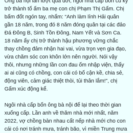
Ông bà nội lần lượt qua đời, ngôi nhà cấp bốn cũ kỹ
trở thành tổ ấm ba mẹ con chị Phạm Thị Gấm. Chị
bấm đốt ngón tay, nhẩm: “Anh làm lính Hải quân
gần 18 năm, trong đó 8 năm đóng quân tại các đảo
Đá Đông B, Sinh Tồn Đông, Nam Yết và Sơn Ca.
18 năm ấy chị trở thành hậu phương vững chắc
thay chồng đảm nhận hai vai, vừa trọn vẹn gia đạo,
vừa chăm sóc con khôn lớn nên người. Nói vậy
thôi, nhưng những lần con đau ốm nhập viện, thấy
ai ai cũng có chồng, con cái có bố cận kề, chia sẻ,
động viên, cảm giác thiệt thòi, tủi thân lắm!”, chị
Gấm xúc động kể.
Ngôi nhà cấp bốn ông bà nội để lại theo thời gian
xuống cấp. Lần anh về thăm nhà mới nhất, năm
2022, vợ chồng bàn nhau cất nếp nhà mới cho con
cái có nơi tránh mưa, tránh bão, vì miền Trung mưa