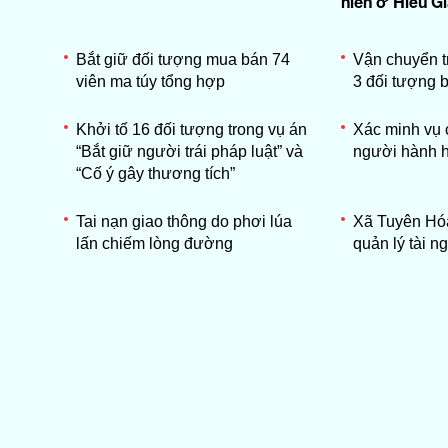
niên ở Hiếu G
Bắt giữ đối tượng mua bán 74
Vận chuyển tr
viên ma túy tổng hợp
3 đối tượng b
Khởi tố 16 đối tượng trong vụ án
Xác minh vụ 
“Bắt giữ người trái pháp luật” và
người hành h
“Cố ý gây thương tích”
Tai nạn giao thông do phơi lúa
Xã Tuyên Hó
lấn chiếm lòng đường
quản lý tài 