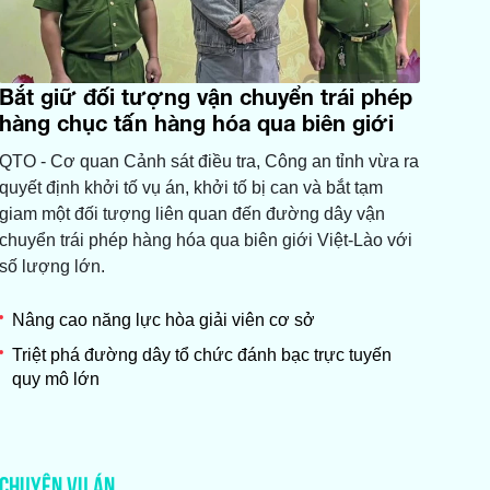
Bắt giữ đối tượng vận chuyển trái phép
hàng chục tấn hàng hóa qua biên giới
QTO - ​Cơ quan Cảnh sát điều tra, Công an tỉnh vừa ra
quyết định khởi tố vụ án, khởi tố bị can và bắt tạm
giam một đối tượng liên quan đến đường dây vận
chuyển trái phép hàng hóa qua biên giới Việt-Lào với
số lượng lớn.
Nâng cao năng lực hòa giải viên cơ sở
Triệt phá đường dây tổ chức đánh bạc trực tuyến
quy mô lớn
CHUYỆN VỤ ÁN