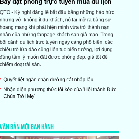
Bẫy đặt phòng trực tuyến mùa du lịch
QTO - Kỳ nghỉ đáng lẽ bắt đầu bằng những háo hức
nhưng với không ít du khách, nó lại mở ra bằng sự
hoang mang khi phát hiện mình vừa trở thành nạn
nhân của những fanpage khách sạn giả mạo. Trong
bối cảnh du lịch trực tuyến ngày càng phổ biến, các
chiêu trò lừa đảo cũng liên tục biến tướng, lợi dụng
đúng tâm lý muốn đặt được phòng đẹp, giá tốt để
chiếm đoạt tài sản.
Quyết liệt ngăn chặn đường cát nhập lậu
Nhận diện phương thức lôi kéo của 'Hội thánh Đức
Chúa Trời Mẹ'
VĂN BẢN MỚI BAN HÀNH