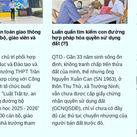
an toàn giao thông
Luẩn quẩn tìm kiếm con đường
bộ, giáo viên và
hợp pháp hóa quyền sử dụng
đất (?!)
chủ trì phối hợp
QTO - Gần 33 năm sinh sống ổn
ục và Đào tạo và
định, không tranh chấp trên thửa
 Trường THPT Trần
đất của mình, thế nhưng ông
hợp cùng với Công
Nguyễn Xuân Can (SN 1963), ở
h tổ chức buổi
thôn Thu Thừ, xã Trường Ninh,
 "Luật Trật tự, an
vẫn chưa được cấp giấy chứng
ng đường bộ
nhận quyền sử dụng đất
 học 2025 - 2026"
(GCNQSDĐ), chỉ vì chưa có đầy
00 cán bộ, giáo
đủ các thủ tục chuyển nhượng của
 nhà trường tham
người bán đất trước đó.