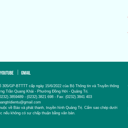
YOUTUBE
GMAIL
ố 305/GP-BTTTT cấp ngày 15/6/2022 của Bộ Thông tin và Truyền thông
Đường Trần Quang Khải - Phường Đồng Hới - Quảng Trị.
: (0232).3859489 - (0232).3821 698 - Fax: (0232).3841 403
uangtridientu@gmail.com
thuộc về Báo và phát thanh, truyền hình Quảng Trị. Cấm sao chép dưới
ức nếu không có sự chấp thuận bằng văn bản.