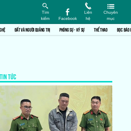
Tìm
Liên
Chuyên
kiếm
Facebook
hệ
mục
GHỆ
ĐẤT VÀ NGƯỜI QUẢNG TRỊ
PHÓNG SỰ - KÝ SỰ
THỂ THAO
ĐỌC BÁO 
TIN TỨC