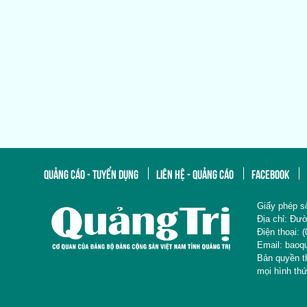
QUẢNG CÁO - TUYỂN DỤNG
LIÊN HỆ - QUẢNG CÁO
FACEBOOK
Giấy phép s
Địa chỉ: 
Điện thoại
Email: baoq
Bản quyền 
mọi hình th