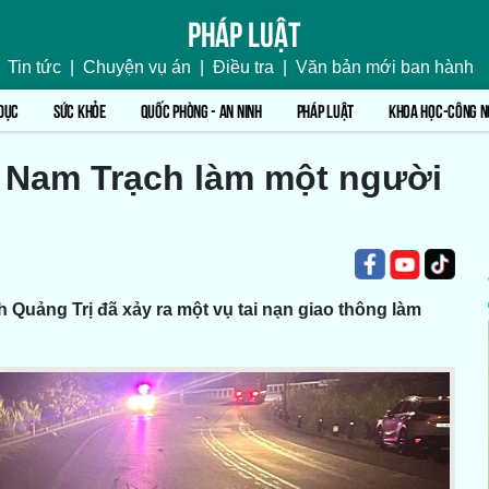
Pháp luật
Tin tức
|
Chuyện vụ án
|
Điều tra
|
Văn bản mới ban hành
DỤC
SỨC KHỎE
QUỐC PHÒNG - AN NINH
PHÁP LUẬT
KHOA HỌC-CÔNG N
xã Nam Trạch làm một người
nh Quảng Trị đã xảy ra một vụ tai nạn giao thông làm