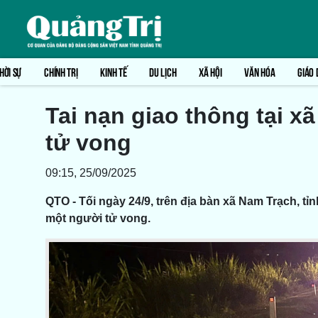
HỜI SỰ
CHÍNH TRỊ
KINH TẾ
DU LỊCH
XÃ HỘI
VĂN HÓA
GIÁO 
Tai nạn giao thông tại 
tử vong
09:15, 25/09/2025
QTO - Tối ngày 24/9, trên địa bàn xã Nam Trạch, tỉ
một người tử vong.