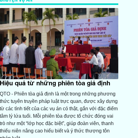
Hiệu quả từ những phiên tòa giả định
QTO - Phiên tòa giả định là một trong những phương
thức tuyên truyền pháp luật trực quan, được xây dựng
từ các tình tiết của các vụ án có thật, gắn với đặc điểm
tâm lý lứa tuổi. Mỗi phiên tòa được tổ chức đóng vai
trò như một “lớp học đặc biệt”, giúp đoàn viên, thanh
thiếu niên nâng cao hiểu biết và ý thức thượng tôn