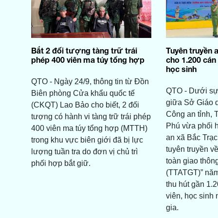
Bắt 2 đối tượng tàng trữ trái
Tuyên truyền 
phép 400 viên ma túy tổng hợp
cho 1.200 cán 
học sinh
QTO - Ngày 24/9, thông tin từ Đồn
QTO - Dưới sự 
Biên phòng Cửa khẩu quốc tế
giữa Sở Giáo d
(CKQT) Lao Bảo cho biết, 2 đối
Công an tỉnh,
tượng có hành vi tàng trữ trái phép
Phú vừa phối 
400 viên ma túy tổng hợp (MTTH)
an xã Bắc Trạc
trong khu vực biên giới đã bị lực
tuyên truyền về
lượng tuần tra do đơn vị chủ trì
toàn giao thô
phối hợp bắt giữ.
(TTATGT)” năm
thu hút gần 1.2
viên, học sinh
gia.