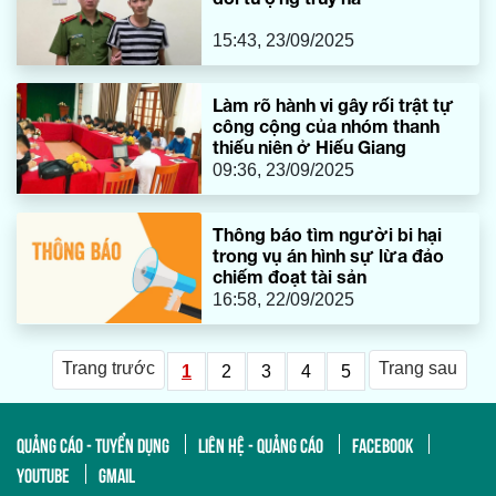
15:43, 23/09/2025
Làm rõ hành vi gây rối trật tự
công cộng của nhóm thanh
thiếu niên ở Hiếu Giang
09:36, 23/09/2025
Thông báo tìm người bi hại
trong vụ án hình sự lừa đảo
chiếm đoạt tài sản
16:58, 22/09/2025
Trang trước
Trang sau
1
2
3
4
5
QUẢNG CÁO - TUYỂN DỤNG
LIÊN HỆ - QUẢNG CÁO
FACEBOOK
YOUTUBE
GMAIL