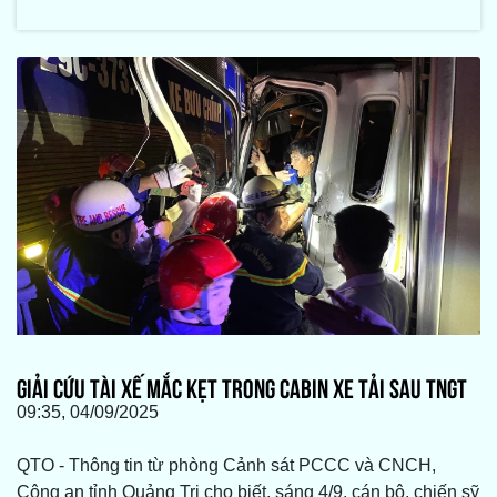
GIẢI CỨU TÀI XẾ MẮC KẸT TRONG CABIN XE TẢI SAU TNGT
09:35, 04/09/2025
QTO - Thông tin từ phòng Cảnh sát PCCC và CNCH,
Công an tỉnh Quảng Trị cho biết, sáng 4/9, cán bộ, chiến sỹ