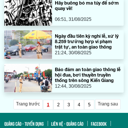
Hãy buông bỏ ma túy để sớm
quay về!
06:51, 31/08/2025
Ngày đầu tiên kỳ nghỉ lễ, xử lý
8.259 trường hợp vi phạm
trật tự, an toàn giao thông
21:24, 30/08/2025
Bảo đảm an toàn giao thông lễ
hội đua, bơi thuyền truyền
thống trên sông Kiến Giang
12:44, 30/08/2025
Trang trước
Trang sau
1
2
3
4
5
QUẢNG CÁO - TUYỂN DỤNG
LIÊN HỆ - QUẢNG CÁO
FACEBOOK