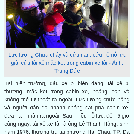
Lực lượng Chữa cháy và cứu nạn, cứu hộ nỗ lực
giải cứu tài xế mắc kẹt trong cabin xe tải - Ảnh:
Trung Đức
Tại hiện trường, đầu xe bị biến dạng, tài xế bị
thương, mắc kẹt trong cabin xe, hoảng loạn và
không thể tự thoát ra ngoài. Lực lượng chức năng
và người dân đã nhanh chóng cắt phá cabin xe,
đưa nạn nhân ra ngoài. Sau nhiều nỗ lực, đến 5 giờ
cùng ngày, tài xế xe tải là ông Lê Thanh Hồng, sinh
năm 1976, thường trú tại phường Hải Châu, TP. Đà