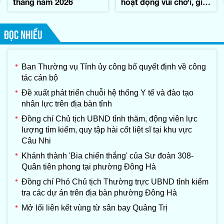
tháng năm 2026
hoạt động vui chơi, giải
trí trong những ngày
Quốc tang đồng chí
Xay-xổm-phon Phôm-
ĐỌC NHIỀU
vi-hản, Chủ tịch Quốc
hội nước
CHDCND Lào
Ban Thường vụ Tỉnh ủy công bố quyết định về công
tác cán bộ
Đề xuất phát triển chuỗi hệ thống Y tế và đào tạo
nhân lực trên địa bàn tỉnh
Đồng chí Chủ tịch UBND tỉnh thăm, động viên lực
lượng tìm kiếm, quy tập hài cốt liệt sĩ tại khu vực
Câu Nhi
Khánh thành 'Bia chiến thắng' của Sư đoàn 308-
Quân tiên phong tại phường Đông Hà
Đồng chí Phó Chủ tịch Thường trực UBND tỉnh kiểm
tra các dự án trên địa bàn phường Đông Hà
Mở lối liên kết vùng từ sân bay Quảng Trị