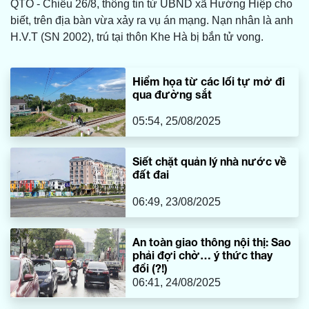
QTO - Chiều 26/8, thông tin từ UBND xã Hướng Hiệp cho
biết, trên địa bàn vừa xảy ra vụ án mạng. Nạn nhân là anh
H.V.T (SN 2002), trú tại thôn Khe Hà bị bắn tử vong.
Hiểm họa từ các lối tự mở đi
qua đường sắt
05:54, 25/08/2025
Siết chặt quản lý nhà nước về
đất đai
06:49, 23/08/2025
An toàn giao thông nội thị: Sao
phải đợi chờ… ý thức thay
đổi (?!)
06:41, 24/08/2025