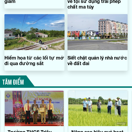
giảm
về tội sử dụng trái phép
chất ma túy
Hiểm họa từ các lối tự mở
Siết chặt quản lý nhà nước
đi qua đường sắt
về đất đai
TÂM ĐIỂM
Trường THCS Triệu
Nâng cao hiệu quả hoạt