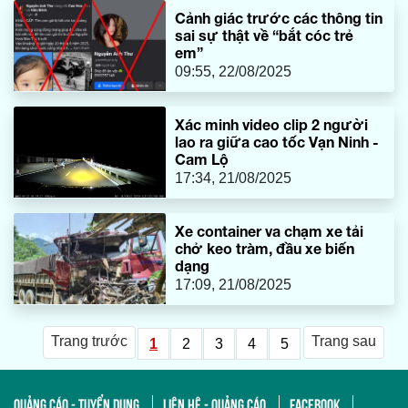
Cảnh giác trước các thông tin
sai sự thật về “bắt cóc trẻ
em”
09:55, 22/08/2025
Xác minh video clip 2 người
lao ra giữa cao tốc Vạn Ninh -
Cam Lộ
17:34, 21/08/2025
Xe container va chạm xe tải
chở keo tràm, đầu xe biến
dạng
17:09, 21/08/2025
Trang trước
Trang sau
1
2
3
4
5
QUẢNG CÁO - TUYỂN DỤNG
LIÊN HỆ - QUẢNG CÁO
FACEBOOK