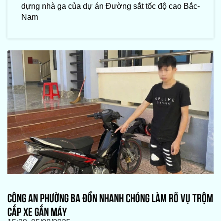
dựng nhà ga của dự án Đường sắt tốc độ cao Bắc-
Nam
CÔNG AN PHƯỜNG BA ĐỒN NHANH CHÓNG LÀM RÕ VỤ TRỘM
CẮP XE GẮN MÁY