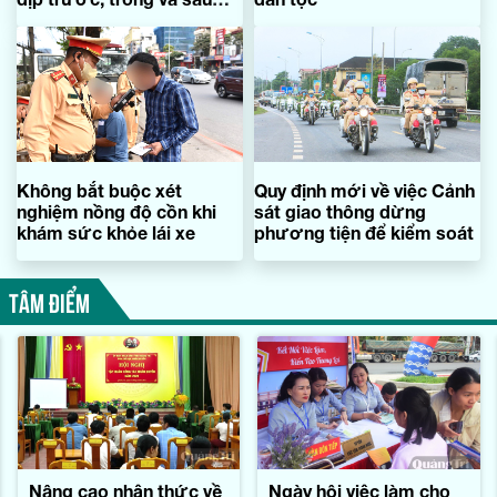
Tết Nguyên đán
Không bắt buộc xét
Quy định mới về việc Cảnh
nghiệm nồng độ cồn khi
sát giao thông dừng
khám sức khỏe lái xe
phương tiện để kiểm soát
TÂM ĐIỂM
Nâng cao nhận thức về
Ngày hội việc làm cho