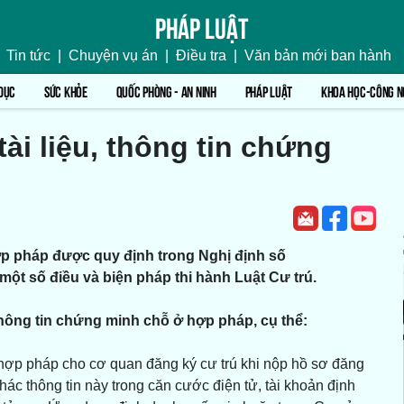
Pháp luật
Tin tức
|
Chuyện vụ án
|
Điều tra
|
Văn bản mới ban hành
DỤC
SỨC KHỎE
QUỐC PHÒNG - AN NINH
PHÁP LUẬT
KHOA HỌC-CÔNG N
ài liệu, thông tin chứng
hợp pháp được quy định trong Nghị định số
 một số điều và biện pháp thi hành Luật Cư trú.
, thông tin chứng minh chỗ ở hợp pháp, cụ thể:
hợp pháp cho cơ quan đăng ký cư trú khi nộp hồ sơ đăng
thác thông tin này trong căn cước điện tử, tài khoản định