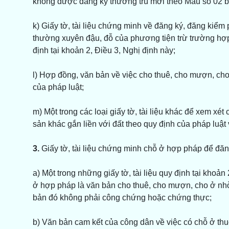
không được đăng ký thường trú mới theo Mẫu số 02 b
k) Giấy tờ, tài liệu chứng minh về đăng ký, đăng kiể
thường xuyên đậu, đỗ của phương tiện trừ trường hợ
định tại khoản 2, Điều 3, Nghị định này;
l) Hợp đồng, văn bản về việc cho thuê, cho mượn, c
của pháp luật;
m) Một trong các loại giấy tờ, tài liệu khác để xem x
sản khác gắn liền với đất theo quy định của pháp luật 
3.
Giấy tờ, tài liệu chứng minh chỗ ở hợp pháp để đăng k
a) Một trong những giấy tờ, tài liệu quy định tại khoản
ở hợp pháp là văn bản cho thuê, cho mượn, cho ở nhờ
bản đó không phải công chứng hoặc chứng thực;
b) Văn bản cam kết của công dân về việc có chỗ ở th