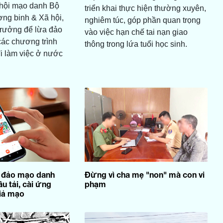
hội mạo danh Bộ
triển khai thực hiện thường xuyên,
ng binh & Xã hội,
nghiêm túc, góp phần quan trọng
trưởng để lừa đảo
vào việc hạn chế tai nạn giao
các chương trình
thông trong lứa tuổi học sinh.
i làm việc ở nước
a đảo mạo danh
Đừng vì cha mẹ "non" mà con vi
u tải, cài ứng
phạm
iả mạo