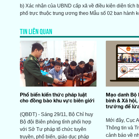
b) Xác nhận của UBND cấp xã về điều kiện diện tích 
phố trực thuộc trung ương theo Mẫu số 02 ban hành k
TIN LIÊN QUAN
Phổ biến kiến thức pháp luật
Mạo danh Bộ
cho đồng bào khu vực biên giới
binh & Xã hội,
trưởng để lừ
(QBĐT) - Sáng 29/11, Bộ Chỉ huy
Mới đây, Cục A
Bộ đội Biên phòng tỉnh phối hợp
Thông tin và T
với Sở Tư pháp tổ chức tuyên
cảnh báo về n
truyền, phổ biến, giáo dục pháp