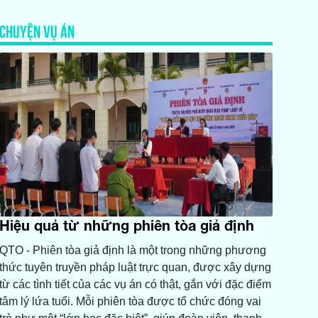
CHUYỆN VỤ ÁN
Hiệu quả từ những phiên tòa giả định
QTO - Phiên tòa giả định là một trong những phương
thức tuyên truyền pháp luật trực quan, được xây dựng
từ các tình tiết của các vụ án có thật, gắn với đặc điểm
tâm lý lứa tuổi. Mỗi phiên tòa được tổ chức đóng vai