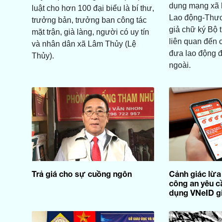
dụng mạng xã 
luật cho hơn 100 đại biểu là bí thư,
Lao động-Thươ
trưởng bản, trưởng ban công tác
giả chữ ký Bộ 
mặt trận, già làng, người có uy tín
liên quan đến 
và nhân dân xã Lâm Thủy (Lệ
đưa lao động đ
Thủy).
ngoài.
Trả giá cho sự cuồng ngôn
Cảnh giác lừ
công an yêu cầ
dụng VNeID g