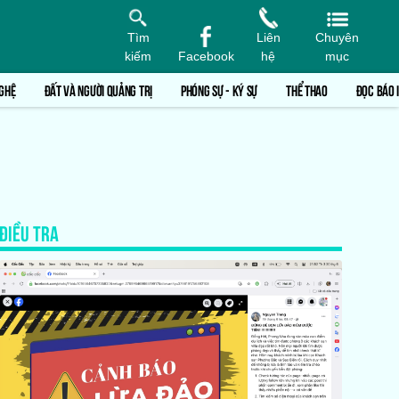
Tìm
Liên
Chuyên
kiếm
Facebook
hệ
mục
GHỆ
ĐẤT VÀ NGƯỜI QUẢNG TRỊ
PHÓNG SỰ - KÝ SỰ
THỂ THAO
ĐỌC BÁO 
ĐIỀU TRA