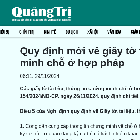
HỜI SỰ
CHÍNH TRỊ
KINH TẾ
DU LỊCH
XÃ HỘI
VĂN HÓA
GIÁO 
Quy định mới về giấy tờ t
minh chỗ ở hợp pháp
06:11, 29/11/2024
Các giấy tờ tài liệu, thông tin chứng minh chỗ ở 
154/2024/NĐ-CP, ngày 26/11/2024, quy định chi tiết
Điều 5 của Nghị định quy định về Giấy tờ, tài liệu
1.
Công dân cung cấp thông tin chứng minh về chỗ ở 
ký cư trú, cơ quan đăng ký cư trú có trách nhiệm khai 