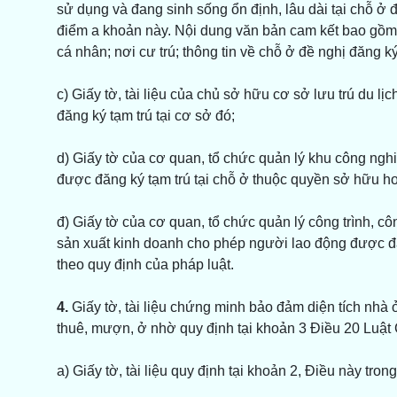
sử dụng và đang sinh sống ổn định, lâu dài tại chỗ ở đó
điểm a khoản này. Nội dung văn bản cam kết bao gồm:
cá nhân; nơi cư trú; thông tin về chỗ ở đề nghị đăng k
c) Giấy tờ, tài liệu của chủ sở hữu cơ sở lưu trú du 
đăng ký tạm trú tại cơ sở đó;
d) Giấy tờ của cơ quan, tổ chức quản lý khu công nghi
được đăng ký tạm trú tại chỗ ở thuộc quyền sở hữu ho
đ) Giấy tờ của cơ quan, tổ chức quản lý công trình, cô
sản xuất kinh doanh cho phép người lao động được đă
theo quy định của pháp luật.
4.
Giấy tờ, tài liệu chứng minh bảo đảm diện tích nhà 
thuê, mượn, ở nhờ quy định tại khoản 3 Điều 20 Luật Cư
a) Giấy tờ, tài liệu quy định tại khoản 2, Điều này tron