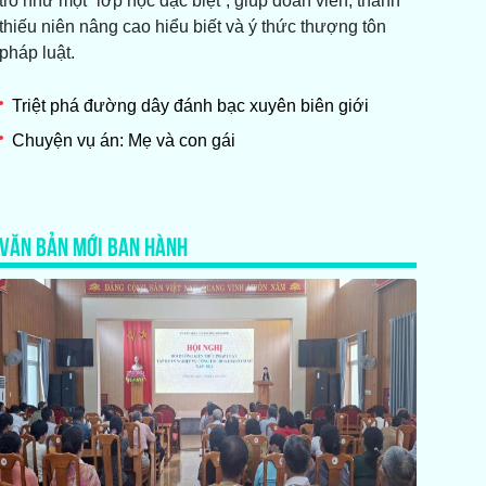
trò như một “lớp học đặc biệt”, giúp đoàn viên, thanh
thiếu niên nâng cao hiểu biết và ý thức thượng tôn
pháp luật.
Triệt phá đường dây đánh bạc xuyên biên giới
Chuyện vụ án: Mẹ và con gái
VĂN BẢN MỚI BAN HÀNH