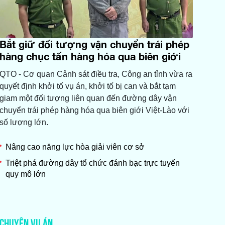
Bắt giữ đối tượng vận chuyển trái phép
hàng chục tấn hàng hóa qua biên giới
QTO - ​Cơ quan Cảnh sát điều tra, Công an tỉnh vừa ra
quyết định khởi tố vụ án, khởi tố bị can và bắt tạm
giam một đối tượng liên quan đến đường dây vận
chuyển trái phép hàng hóa qua biên giới Việt-Lào với
số lượng lớn.
Nâng cao năng lực hòa giải viên cơ sở
Triệt phá đường dây tổ chức đánh bạc trực tuyến
quy mô lớn
CHUYỆN VỤ ÁN