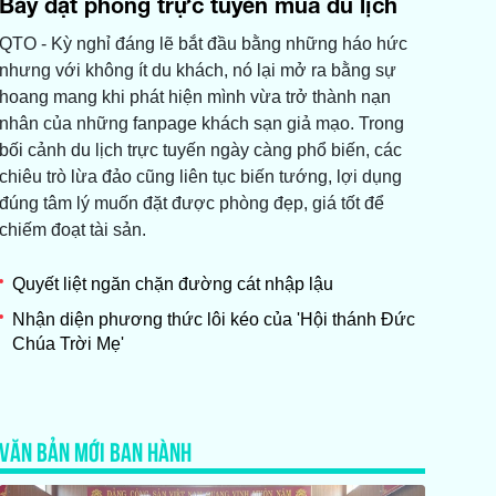
Bẫy đặt phòng trực tuyến mùa du lịch
QTO - Kỳ nghỉ đáng lẽ bắt đầu bằng những háo hức
nhưng với không ít du khách, nó lại mở ra bằng sự
hoang mang khi phát hiện mình vừa trở thành nạn
nhân của những fanpage khách sạn giả mạo. Trong
bối cảnh du lịch trực tuyến ngày càng phổ biến, các
chiêu trò lừa đảo cũng liên tục biến tướng, lợi dụng
đúng tâm lý muốn đặt được phòng đẹp, giá tốt để
chiếm đoạt tài sản.
Quyết liệt ngăn chặn đường cát nhập lậu
Nhận diện phương thức lôi kéo của 'Hội thánh Đức
Chúa Trời Mẹ'
VĂN BẢN MỚI BAN HÀNH