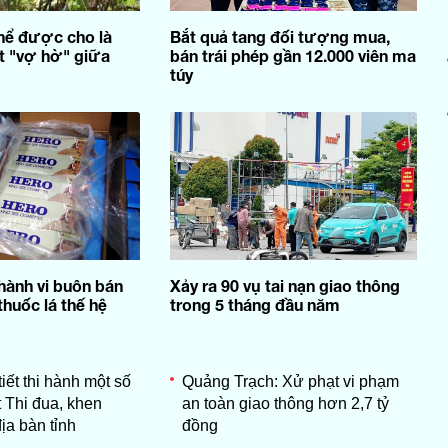
thể được cho là
Bắt quả tang đối tượng mua,
t "vợ hờ" giữa
bán trái phép gần 12.000 viên ma
túy
hành vi buôn bán
Xảy ra 90 vụ tai nạn giao thông
thuốc lá thế hệ
trong 5 tháng đầu năm
tiết thi hành một số
Quảng Trạch: Xử phạt vi phạm
 Thi đua, khen
an toàn giao thông hơn 2,7 tỷ
ịa bàn tỉnh
đồng