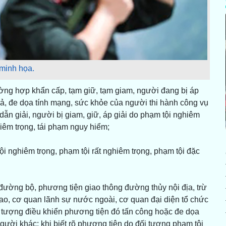
minh họa.
trường hợp khẩn cấp, tạm giữ, tạm giam, người đang bị áp
rả, đe dọa tính mạng, sức khỏe của người thi hành công vụ
ẫn giải, người bị giam, giữ, áp giải do phạm tội nghiêm
hiêm trọng, tái phạm nguy hiểm;
ội nghiêm trọng, phạm tội rất nghiêm trọng, phạm tội đặc
đường bộ, phương tiện giao thông đường thủy nội địa, trừ
ao, cơ quan lãnh sự nước ngoài, cơ quan đại diện tổ chức
 tượng điều khiển phương tiện đó tấn công hoặc đe dọa
gười khác; khi biết rõ phương tiện do đối tượng phạm tội