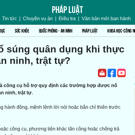
Pháp luật
Tin tức
|
Chuyện vụ án
|
Điều tra
|
Văn bản mới ban hành
DỤC
SỨC KHỎE
QUỐC PHÒNG - AN NINH
PHÁP LUẬT
KHOA HỌC-CÔNG N
 súng quân dụng khi thực
 ninh, trật tự?
ổ và công cụ hỗ trợ quy định các trường hợp được nổ
ninh, trật tự.
g hành động, mệnh lệnh lời nói hoặc bắn chỉ thiên trước
 hoặc công cụ, phương tiện khác tấn công hoặc chống trả