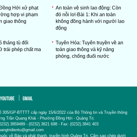
Đồng Hới xử phạt
An toàn vệ sinh lao động: Còn
ường hợp vi phạm
đó nỗi lo!-Bài 1: Khi an toàn
àn giao thông
không đồng hành với người lao
động
 tháng tù đối
Tuyên Hóa: Tuyên truyền về an
ữ trái phép chất ma
toàn giao thông và kỹ năng
phòng, chống đuối nước
YOUTUBE
GMAIL
ố 305/GP-BTTTT cấp ngày 15/6/2022 của Bộ Thông tin và Truyền thông
Đường Trần Quang Khải - Phường Đồng Hới - Quảng Trị.
: (0232).3859489 - (0232).3821 698 - Fax: (0232).3841 403
uangtridientu@gmail.com
thuộc về Báo và phát thanh, truyền hình Quảng Trị. Cấm sao chép dưới