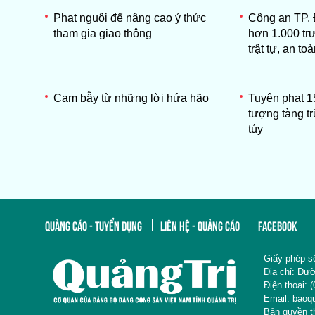
Phạt nguội để nâng cao ý thức
Công an TP. 
tham gia giao thông
hơn 1.000 tr
trật tự, an to
Cạm bẫy từ những lời hứa hão
Tuyên phạt 15
tượng tàng tr
túy
QUẢNG CÁO - TUYỂN DỤNG
LIÊN HỆ - QUẢNG CÁO
FACEBOOK
Giấy phép s
Địa chỉ: 
Điện thoại
Email: baoq
Bản quyền 