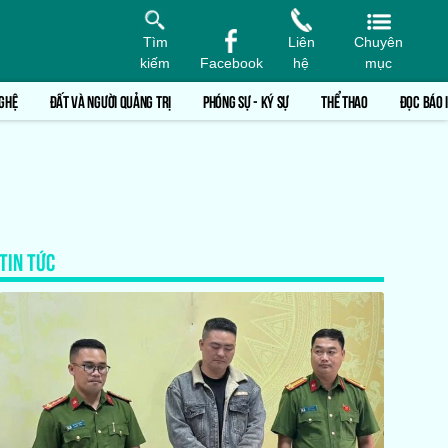
Tìm
Liên
Chuyên
kiếm
Facebook
hệ
mục
GHỆ
ĐẤT VÀ NGƯỜI QUẢNG TRỊ
PHÓNG SỰ - KÝ SỰ
THỂ THAO
ĐỌC BÁO 
TIN TỨC