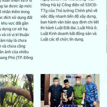
hoàn thiện và ở vị
Hồng Hà ký Công điện số 53/CĐ-
ong lại được áp mức
TTg của Thủ tướng Chính phủ về
số nhân thêm trong
việc đẩy nhanh tiến độ xây dựng,
c đích sử dụng đất
ban hành văn bản quy định chi tiết
 khu vực đất gần
thi hành Luật Đất đai, Luật Nhà ở,
y dựng cơ sở hạ
Luật Kinh doanh bất động sản và
 và có vị trí thuận
Luật các tổ chức tín dụng.
 làm này là chưa
nh và chưa công
ản ánh của nhiều
uang Phú (TP. Đồng