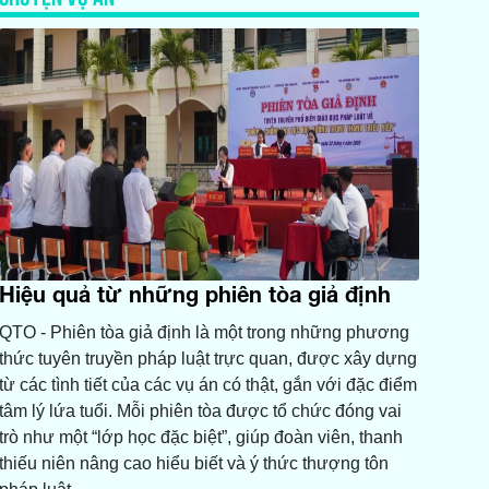
Hiệu quả từ những phiên tòa giả định
QTO - Phiên tòa giả định là một trong những phương
thức tuyên truyền pháp luật trực quan, được xây dựng
từ các tình tiết của các vụ án có thật, gắn với đặc điểm
tâm lý lứa tuổi. Mỗi phiên tòa được tổ chức đóng vai
trò như một “lớp học đặc biệt”, giúp đoàn viên, thanh
thiếu niên nâng cao hiểu biết và ý thức thượng tôn