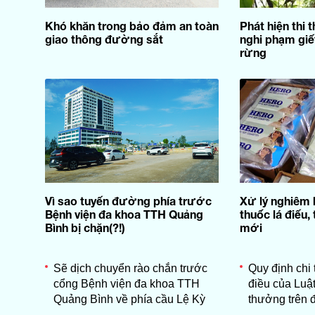
Khó khăn trong bảo đảm an toàn
Phát hiện thi 
giao thông đường sắt
nghi phạm giế
rừng
Vì sao tuyến đường phía trước
Xử lý nghiêm 
Bệnh viện đa khoa TTH Quảng
thuốc lá điếu, 
Bình bị chặn(?!)
mới
Sẽ dịch chuyển rào chắn trước
Quy định chi 
cổng Bệnh viện đa khoa TTH
điều của Luật
Quảng Bình về phía cầu Lệ Kỳ
thưởng trên đ