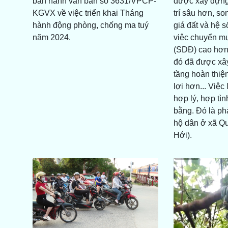
ban hành văn bản số 3631/VPCP-
được xây dựng 
KGVX về việc triển khai Tháng
trí sâu hơn, s
hành động phòng, chống ma tuý
giá đất và hệ 
năm 2024.
việc chuyển mụ
(SDĐ) cao hơn
đó đã được xâ
tầng hoàn thiện
lợi hơn... Việc
hợp lý, hợp tì
bằng. Đó là ph
hộ dân ở xã Q
Hới).