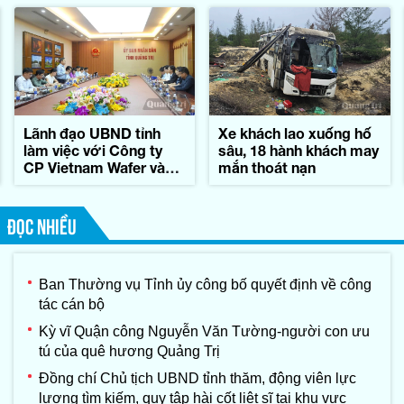
Lãnh đạo UBND tỉnh
Xe khách lao xuống hố
làm việc với Công ty
sâu, 18 hành khách may
CP Vietnam Wafer và
mắn thoát nạn
Tập đoàn Konematsu
Corporation (Nhật Bản)
ĐỌC NHIỀU
Ban Thường vụ Tỉnh ủy công bố quyết định về công
tác cán bộ
Kỳ vĩ Quận công Nguyễn Văn Tường-người con ưu
tú của quê hương Quảng Trị
Đồng chí Chủ tịch UBND tỉnh thăm, động viên lực
lượng tìm kiếm, quy tập hài cốt liệt sĩ tại khu vực