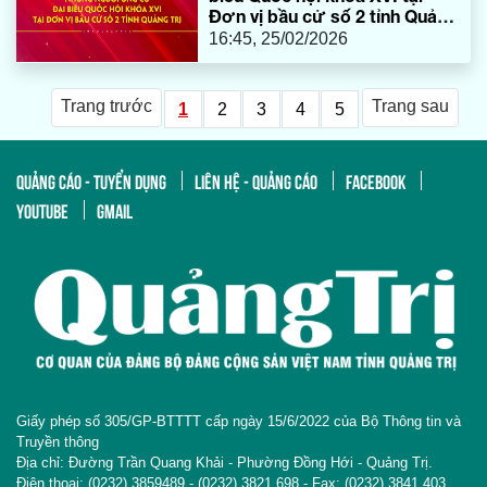
Đơn vị bầu cử số 2 tỉnh Quảng
Trị
16:45, 25/02/2026
Trang trước
Trang sau
1
2
3
4
5
QUẢNG CÁO - TUYỂN DỤNG
LIÊN HỆ - QUẢNG CÁO
FACEBOOK
YOUTUBE
GMAIL
Giấy phép số 305/GP-BTTTT cấp ngày 15/6/2022 của Bộ Thông tin và
Truyền thông
Địa chỉ: Đường Trần Quang Khải - Phường Đồng Hới - Quảng Trị.
Điện thoại: (0232).3859489 - (0232).3821 698 - Fax: (0232).3841 403