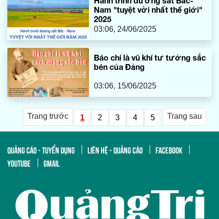
Hành trình đường sắt Bắc-
Nam "tuyệt vời nhất thế giới"
2025
03:06, 24/06/2025
Báo chí là vũ khí tư tưởng sắc
bén của Đảng
03:06, 15/06/2025
Trang trước
Trang sau
1
2
3
4
5
QUẢNG CÁO - TUYỂN DỤNG
LIÊN HỆ - QUẢNG CÁO
FACEBOOK
YOUTUBE
GMAIL