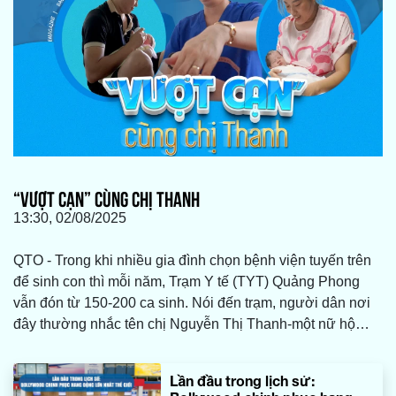
“VƯỢT CẠN” CÙNG CHỊ THANH
13:30, 02/08/2025
QTO - Trong khi nhiều gia đình chọn bệnh viện tuyến trên
để sinh con thì mỗi năm, Trạm Y tế (TYT) Quảng Phong
vẫn đón từ 150-200 ca sinh. Nói đến trạm, người dân nơi
đây thường nhắc tên chị Nguyễn Thị Thanh-một nữ hộ
sinh “mát tay” đã từng đồng hành với hàng nghìn sản phụ
ở các xã, phường thuộc TX. Ba Đồn (cũ) “vượt cạn” thành
Lần đầu trong lịch sử:
công.