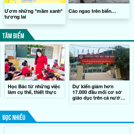
Ươm những "mầm xanh"
Cào ngao trên biển…
tương lai
TÂM ĐIỂM
Học Bác từ những việc
Dự kiến giảm hơn
làm cụ thể, thiết thực
17.000 đầu mối cơ sở
giáo dục trên cả nước,
tương ứng 45,7%
ĐỌC NHIỀU