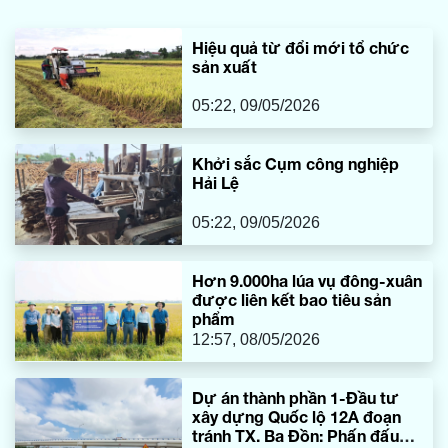
làm chủ đã thành công trong việc nâng tầm thảo mộc địa
phương thành hàng hóa giá trị cao.
Hiệu quả từ đổi mới tổ chức
sản xuất
05:22, 09/05/2026
Khởi sắc Cụm công nghiệp
Hải Lệ
05:22, 09/05/2026
Hơn 9.000ha lúa vụ đông-xuân
được liên kết bao tiêu sản
phẩm
12:57, 08/05/2026
Dự án thành phần 1-Đầu tư
xây dựng Quốc lộ 12A đoạn
tránh TX. Ba Đồn: Phấn đấu