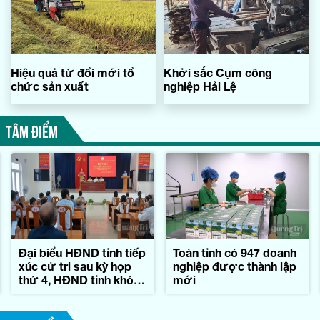
Hiệu quả từ đổi mới tổ
Khởi sắc Cụm công
chức sản xuất
nghiệp Hải Lệ
TÂM ĐIỂM
Đại biểu HĐND tỉnh tiếp
Toàn tỉnh có 947 doanh
xúc cử tri sau kỳ họp
nghiệp được thành lập
thứ 4, HĐND tỉnh khóa
mới
IX