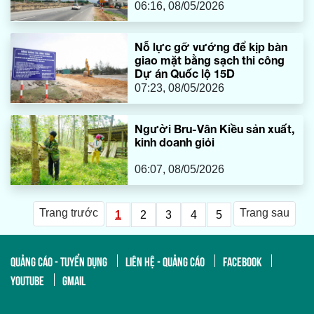
hoàn thành đúng tiến độ
06:16, 08/05/2026
Nỗ lực gỡ vướng để kịp bàn
giao mặt bằng sạch thi công
Dự án Quốc lộ 15D
07:23, 08/05/2026
Người Bru-Vân Kiều sản xuất,
kinh doanh giỏi
06:07, 08/05/2026
Trang trước
Trang sau
1
2
3
4
5
QUẢNG CÁO - TUYỂN DỤNG
LIÊN HỆ - QUẢNG CÁO
FACEBOOK
YOUTUBE
GMAIL