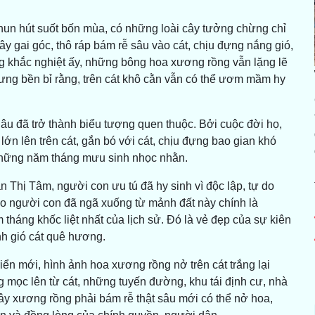
hun hút suốt bốn mùa, có những loài cây tưởng chừng chỉ
ây gai góc, thô ráp bám rễ sâu vào cát, chịu đựng nắng gió,
g khắc nghiệt ấy, những bông hoa xương rồng vẫn lặng lẽ
ưng bền bỉ rằng, trên cát khô cằn vẫn có thể ươm mầm hy
âu đã trở thành biểu tượng quen thuộc. Bởi cuộc đời họ,
 lớn lên trên cát, gắn bó với cát, chịu đựng bao gian khó
à những năm tháng mưu sinh nhọc nhằn.
 Thị Tâm, người con ưu tú đã hy sinh vì độc lập, tự do
ao người con đã ngã xuống từ mảnh đất này chính là
tháng khốc liệt nhất của lịch sử. Đó là vẻ đẹp của sự kiên
h gió cát quê hương.
n mới, hình ảnh hoa xương rồng nở trên cát trắng lại
 mọc lên từ cát, những tuyến đường, khu tái định cư, nhà
y xương rồng phải bám rễ thật sâu mới có thể nở hoa,