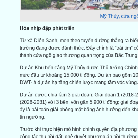
Mỹ Thủy, cửa ngõ
Hòa nhịp đập phát triển
Từ xã Diên Sanh, men theo tuyến đường thẳng ra biể
trường đang được đánh thức. Đây chính là “trái tim” 
thành cửa ngõ giao thương quan trọng của Bắc Trung 
Dự án Khu bến cảng Mỹ Thủy được Thủ tướng Chính ph
mức đầu tư khoảng 15.000 tỉ đồng. Dự án bao gồm 10 
DWT-là dự án hạ tầng chiến lược mang tầm vóc vùng.
Dự án được chia làm 3 giai đoạn: Giai đoạn 1 (2018-20
(2026-2031) với 3 bến, vốn gần 5.900 tỉ đồng; giai đo
ấy là bài toán giải phóng mặt bằng ảnh hưởng đến kho
tín ngưỡng.
Trước khi thực hiện mô hình chính quyền địa phương
công tác thu hồi đất, phê duyệt phương án bồi thường, 