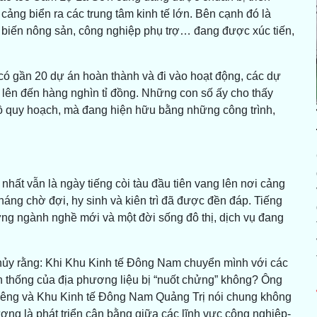
ảng biển ra các trung tâm kinh tế lớn. Bên cạnh đó là
hế biến nông sản, công nghiệp phụ trợ… đang được xúc tiến,
có gần 20 dự án hoàn thành và đi vào hoạt động, các dự
ý lên đến hàng nghìn tỉ đồng. Những con số ấy cho thấy
 quy hoạch, mà đang hiện hữu bằng những công trình,
ất vẫn là ngày tiếng còi tàu đầu tiên vang lên nơi cảng
áng chờ đợi, hy sinh và kiên trì đã được đền đáp. Tiếng
hững ngành nghề mới và một đời sống đô thị, dịch vụ đang
hủy rằng: Khi Khu Kinh tế Đông Nam chuyển mình với các
ền thống của địa phương liệu bị “nuốt chửng” không? Ông
 riêng và Khu Kinh tế Đông Nam Quảng Trị nói chung không
ng là phát triển cân bằng giữa các lĩnh vực công nghiệp-