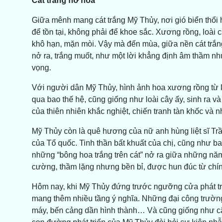
Cát trắng nở hoa
Giữa mênh mang cát trắng Mỹ Thủy, nơi gió biển thổi 
để tồn tại, không phải để khoe sắc. Xương rồng, loài c
khô hạn, mặn mòi. Vậy mà đến mùa, giữa nền cát trắn
nở ra, trắng muốt, như một lời khẳng định âm thầm nh
vọng.
Với người dân Mỹ Thủy, hình ảnh hoa xương rồng từ l
qua bao thế hệ, cũng giống như loài cây ấy, sinh ra và
của thiên nhiên khắc nghiệt, chiến tranh tàn khốc v
Mỹ Thủy còn là quê hương của nữ anh hùng liệt sĩ Trần
của Tổ quốc. Tinh thần bất khuất của chị, cũng như b
những “bông hoa trắng trên cát” nở ra giữa những năm 
cường, thầm lặng nhưng bền bỉ, được hun đúc từ chín
Hôm nay, khi Mỹ Thủy đứng trước ngưỡng cửa phát triể
mang thêm nhiều tầng ý nghĩa. Những đại công trường
máy, bến cảng dần hình thành… Và cũng giống như câ