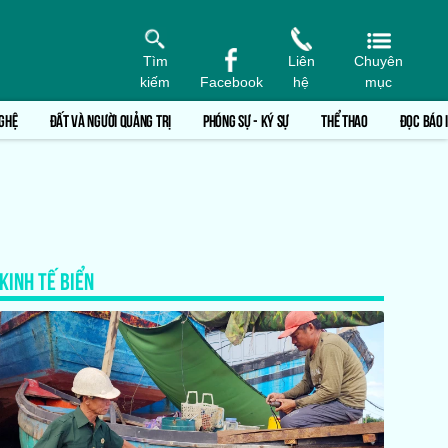
Tìm
Liên
Chuyên
kiếm
Facebook
hệ
mục
GHỆ
ĐẤT VÀ NGƯỜI QUẢNG TRỊ
PHÓNG SỰ - KÝ SỰ
THỂ THAO
ĐỌC BÁO 
KINH TẾ BIỂN