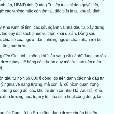
nh lập, UBND tỉnh Quảng Trị tiếp tục chỉ đạo quyết liệt,
 các vướng mắc còn tồn tại, đặc biệt là tại khu tái định
 Khu Kinh tế tỉnh, các sở, ngành và nhà đầu tư, xây dựng
c tạo quỹ đất sạch phục vụ triển khai dự án. Đằng sau
n, chia sẻ của người dân, những người chấp nhận rời bỏ
i rộng mở hơn.
g đến Gio Linh, không khí “sẵn sàng cất cánh” đang lan tỏa
được thay thế bằng các dự án quy mô lớn, tạo nên diện
ị.
ốn đầu tư hơn 59.000 tỉ đồng, do liên danh các nhà đầu tư
ý nghĩa về năng lượng, mà còn là “cú hích” quan trọng
rợ. Song song đó, các khu tái định cư như Hải An, Hải Khê
 đến trường học, trạm y tế, nhà sinh hoạt cộng đồng, tạo
.
cao tốc Cam Lộ-La Sơn cũng đang được chuẩn bị triển