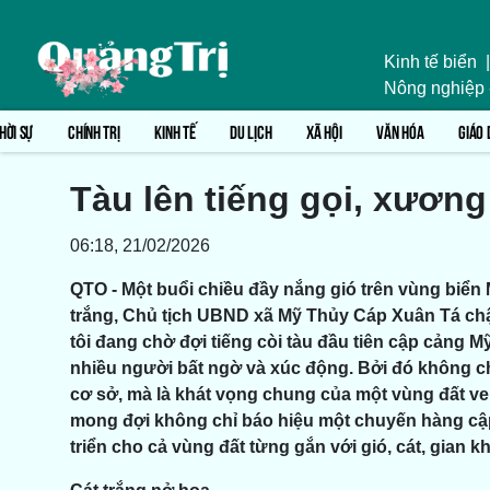
Kinh tế biển
|
Nông nghiệp
HỜI SỰ
CHÍNH TRỊ
KINH TẾ
DU LỊCH
XÃ HỘI
VĂN HÓA
GIÁO 
Tàu lên tiếng gọi, xươn
06:18, 21/02/2026
QTO - Một buổi chiều đầy nắng gió trên vùng biển 
trắng, Chủ tịch UBND xã Mỹ Thủy Cáp Xuân Tá chậm
tôi đang chờ đợi tiếng còi tàu đầu tiên cập cảng M
nhiều người bất ngờ và xúc động. Bởi đó không 
cơ sở, mà là khát vọng chung của một vùng đất ven
mong đợi không chỉ báo hiệu một chuyến hàng cập
triển cho cả vùng đất từng gắn với gió, cát, gia