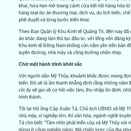
khai, hứa hẹn mở toang cánh cửa kết nối hàng hóa từ c
hàng loạt dự án thương mại, dịch vụ, du lịch biển, c
phê duyệt và từng bước triển khai.
Theo Ban Quản lý Khu Kinh tế Quảng Trị, đến nay đã 
án khác đang làm thủ tục đầu tư, với tổng vốn đăng k
Khu kinh tế Đông Nam không còn nằm yên trên bản đồ
tuyến đường, nhà máy và công trường nhộn nhịp.
Chờ một hành trình khởi sắc
Với người dân Mỹ Thủy, khoảnh khắc được mong đợi nh
biển. Đó sẽ là âm thanh khẳng định rằng những năm th
còi ấy sẽ gọi về cơ hội việc làm, thu nhập ổn định, n
hình thành.
Tôi lại hỏi ông Cáp Xuân Tá, Chủ tịch UBND xã Mỹ T
nhà máy, xí nghiệp lớn, thì văn hóa, ngành nghề truy
Tá cho biết: “Tầm nhìn phát triển của xã Mỹ Thủy nói
dừng ở công nghiệp nặng. Mà chiến lược của địa phươ