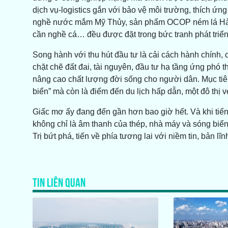
dịch vụ-logistics gắn với bảo vệ môi trường, thích ứn
nghề nước mắm Mỹ Thủy, sản phẩm OCOP ném lá Hải 
cần nghề cá… đều được đặt trong bức tranh phát triển
Song hành với thu hút đầu tư là cải cách hành chính, 
chặt chẽ đất đai, tài nguyên, đầu tư hạ tầng ứng phó thi
nâng cao chất lượng đời sống cho người dân. Mục ti
biển” mà còn là điểm đến du lịch hấp dẫn, một đô thị
Giấc mơ ấy đang đến gần hơn bao giờ hết. Và khi tiến
không chỉ là âm thanh của thép, nhà máy và sóng biển
Trị bứt phá, tiến về phía tương lai với niềm tin, bản lĩ
TIN LIÊN QUAN