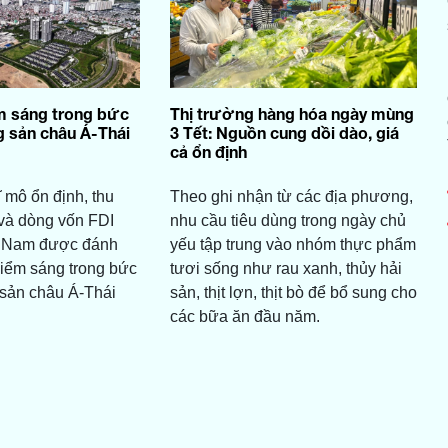
m sáng trong bức
Thị trường hàng hóa ngày mùng
g sản châu Á-Thái
3 Tết: Nguồn cung dồi dào, giá
cả ổn định
 mô ổn định, thu
Theo ghi nhận từ các địa phương,
 và dòng vốn FDI
nhu cầu tiêu dùng trong ngày chủ
t Nam được đánh
yếu tập trung vào nhóm thực phẩm
 điểm sáng trong bức
tươi sống như rau xanh, thủy hải
 sản châu Á-Thái
sản, thịt lợn, thịt bò để bổ sung cho
các bữa ăn đầu năm.