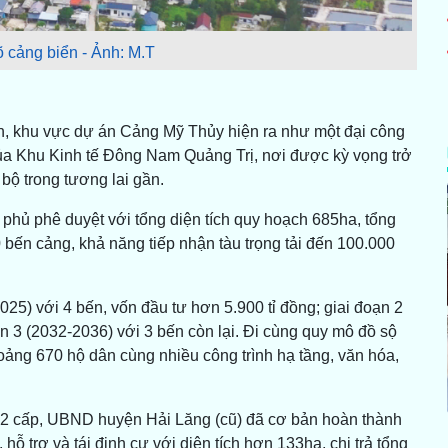
 cảng biển - Ảnh: M.T
n, khu vực dự án Cảng Mỹ Thủy hiện ra như một đại công
của Khu Kinh tế Đông Nam Quảng Trị, nơi được kỳ vọng trở
bộ trong tương lai gần.
ủ phê duyệt với tổng diện tích quy hoạch 685ha, tổng
bến cảng, khả năng tiếp nhận tàu trọng tải đến 100.000
25) với 4 bến, vốn đầu tư hơn 5.900 tỉ đồng; giai đoạn 2
ạn 3 (2032-2036) với 3 bến còn lại. Đi cùng quy mô đồ sộ
ảng 670 hộ dân cùng nhiều công trình hạ tầng, văn hóa,
 2 cấp, UBND huyện Hải Lăng (cũ) đã cơ bản hoàn thành
hỗ trợ và tái định cư với diện tích hơn 133ha, chi trả tổng