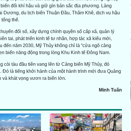
g biến đổi khí hậu và giữ gìn bản sắc địa phương. Làng
Dương, du lịch biển Thuận Đầu, Thâm Khê, dịch vụ hậu
 tổng thể.
chuyển đổi số, xây dựng chính quyền số cấp xã, quản lý
ên tai, phát triển kinh tế tư nhân, hợp tác xã kiểu mới,
êu đến năm 2030, Mỹ Thủy không chỉ là “cửa ngõ cảng
 ven biển năng động trong lòng Khu Kinh tế Đông Nam.
g còi tàu đầu tiên vang lên từ Cảng biển Mỹ Thủy, đó
. Đó là tiếng khởi hành của một hành trình mới đưa Quảng
nh và khát vọng vươn ra biển lớn.
Minh Tuấn