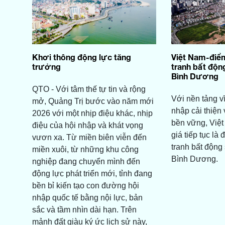
Khơi thông động lực tăng
Việt Nam-điể
trưởng
tranh bất độn
Bình Dương
QTO - Với tâm thế tự tin và rộng
Với nền tảng vĩ
mở, Quảng Trị bước vào năm mới
nhập cải thiện
2026 với một nhịp điệu khác, nhịp
bền vững, Việ
điệu của hội nhập và khát vọng
giá tiếp tục là
vươn xa. Từ miền biên viễn đến
tranh bất động
miền xuôi, từ những khu công
Bình Dương.
nghiệp đang chuyển mình đến
động lực phát triển mới, tỉnh đang
bền bỉ kiến tạo con đường hội
nhập quốc tế bằng nội lực, bản
sắc và tầm nhìn dài hạn. Trên
mảnh đất giàu ký ức lịch sử này,