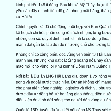
kinh phí trên 148 tỉ đồng. Sau khi xã Mỹ Thủy được thà
yêu cầu đẩy nhanh tiến độ giải phóng mặt bằng, tháo gỡ
cư Hải An.
Chính quyền xã đã chủ động phối hợp với Ban Quản lý
kế hoạch chi tiết, phân công rõ trách nhiệm, từng bướ
những con số, quyết định hành chính là sự đồng thuậ
mảnh đất gắn bó lâu đời để nhường chỗ cho tương la
Không chỉ có cảng biển, dọc vùng ven biển từ Hải Lăn
mạnh mẽ. Những khu đất cát từng hoang hóa nay dần 
mạo mới cho vùng lõi Khu kinh tế Đông Nam Quảng Tr
Nổi bật là Dự án LNG Hải Lăng giai đoạn 1 với tổng v
trong và ngoài nước thực hiện. Dự án không chỉ mang 
cho phát triển công nghiệp, logistics và dịch vụ phụ t
được đầu tư đồng bộ, từ hạ tầng giao thông, điện nước
điều kiện ổn định đời sống cho người dân vùng dự án
Quốc lộ 15D, tuyến đường kết nối cảng Mỹ Thủy với 