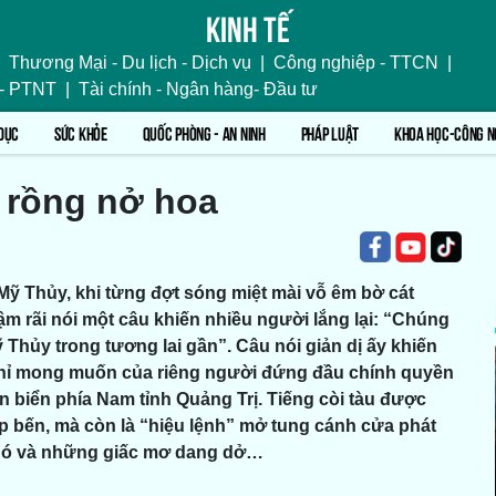
Kinh tế
Thương Mại - Du lịch - Dịch vụ
|
Công nghiệp - TTCN
|
 - PTNT
|
Tài chính - Ngân hàng- Đầu tư
DỤC
SỨC KHỎE
QUỐC PHÒNG - AN NINH
PHÁP LUẬT
KHOA HỌC-CÔNG N
g rồng nở hoa
Mỹ Thủy, khi từng đợt sóng miệt mài vỗ êm bờ cát
 rãi nói một câu khiến nhiều người lắng lại: “Chúng
ỹ Thủy trong tương lai gần”. Câu nói giản dị ấy khiến
chỉ mong muốn của riêng người đứng đầu chính quyền
 biển phía Nam tỉnh Quảng Trị. Tiếng còi tàu được
 bến, mà còn là “hiệu lệnh” mở tung cánh cửa phát
n khó và những giấc mơ dang dở…