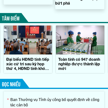
bứt phá
TÂM ĐIỂM
Đại biểu HĐND tỉnh tiếp
Toàn tỉnh có 947 doanh
xúc cử tri sau kỳ họp
nghiệp được thành lập
thứ 4, HĐND tỉnh khóa
mới
IX
ĐỌC NHIỀU
Ban Thường vụ Tỉnh ủy công bố quyết định về công
tác cán bộ