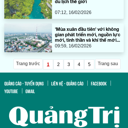
du lịch thế giới
07:12, 16/02/2026
'Mùa xuân đầu tiên' với không
gian phát triển mới, nguồn lực
mới, tinh thần và khí thế mới...
09:59, 16/02/2026
Trang trước
Trang sau
1
2
3
4
5
QUẢNG CÁO - TUYỂN DỤNG
LIÊN HỆ - QUẢNG CÁO
FACEBOOK
YOUTUBE
GMAIL