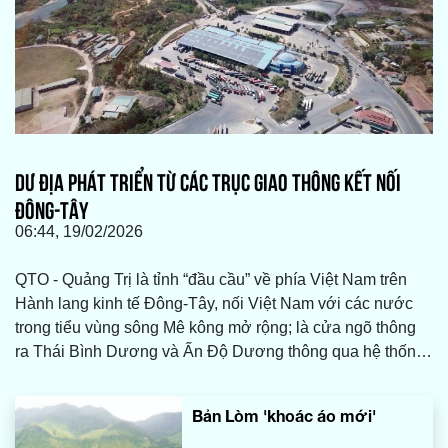
DƯ ĐỊA PHÁT TRIỂN TỪ CÁC TRỤC GIAO THÔNG KẾT NỐI
ĐÔNG-TÂY
06:44, 19/02/2026
QTO - Quảng Trị là tỉnh “đầu cầu” về phía Việt Nam trên
Hành lang kinh tế Ðông-Tây, nối Việt Nam với các nước
trong tiểu vùng sông Mê kông mở rộng; là cửa ngõ thông
ra Thái Bình Dương và Ấn Ðộ Dương thông qua hệ thống
cảng biển trên địa bàn. Ðây là lợi thế quan trọng để Quảng
Trị biến hành lang giao thông thành hành lang kinh tế
Bản Lòm 'khoác áo mới'
nhằm khai thác tối đa các dư địa phát triển về giao thông,
cảng biển, dịch vụ logistics và kinh tế cửa khẩu.