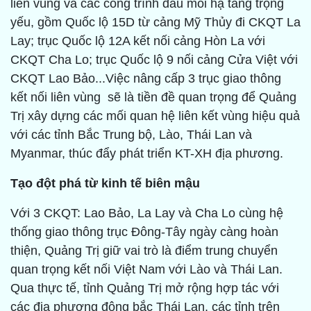
liên vùng và các công trình đầu mối hạ tầng trọng
yếu, gồm Quốc lộ 15D từ cảng Mỹ Thủy đi CKQT La
Lay; trục Quốc lộ 12A kết nối cảng Hòn La với
CKQT Cha Lo; trục Quốc lộ 9 nối cảng Cửa Việt với
CKQT Lao Bảo...Việc nâng cấp 3 trục giao thông
kết nối liên vùng sẽ là tiền đề quan trọng để Quảng
Trị xây dựng các mối quan hệ liên kết vùng hiệu quả
với các tỉnh Bắc Trung bộ, Lào, Thái Lan và
Myanmar, thúc đẩy phát triển KT-XH địa phương.
Tạo đột phá từ kinh tế biên mậu
Với 3 CKQT: Lao Bảo, La Lay và Cha Lo cùng hệ
thống giao thông trục Đông-Tây ngày càng hoàn
thiện, Quảng Trị giữ vai trò là điểm trung chuyển
quan trọng kết nối Việt Nam với Lào và Thái Lan.
Qua thực tế, tỉnh Quảng Trị mở rộng hợp tác với
các địa phương đông bắc Thái Lan, các tỉnh trên