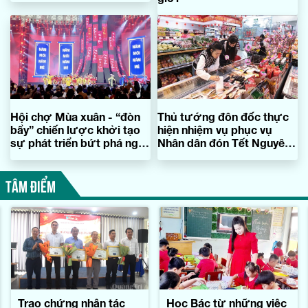
Hội chợ Mùa xuân - “đòn
Thủ tướng đôn đốc thực
bẩy” chiến lược khởi tạo
hiện nhiệm vụ phục vụ
sự phát triển bứt phá ngay
Nhân dân đón Tết Nguyên
từ đầu năm
đán
TÂM ĐIỂM
Trao chứng nhận tác
Học Bác từ những việc