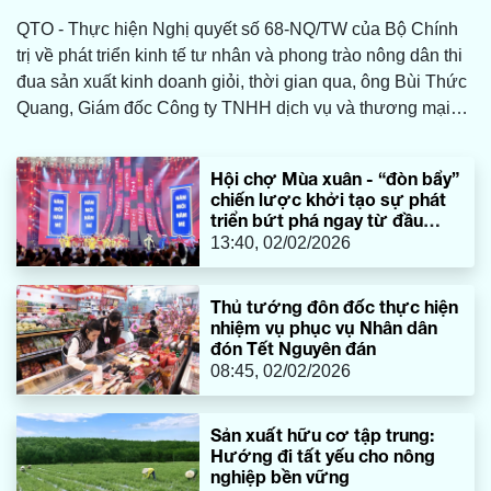
QTO - Thực hiện Nghị quyết số 68-NQ/TW của Bộ Chính
trị về phát triển kinh tế tư nhân và phong trào nông dân thi
đua sản xuất kinh doanh giỏi, thời gian qua, ông Bùi Thức
Quang, Giám đốc Công ty TNHH dịch vụ và thương mại
Thanh Quang (xã Bắc Trạch) đã không ngừng đổi mới,
đầu tư trang thiết bị hiện đại, thu mua và chế biến hải sản,
Hội chợ Mùa xuân - “đòn bẩy”
tạo ra 14 sản phẩm đạt chuẩn OCOP từ 3-4 sao. Việc làm
chiến lược khởi tạo sự phát
này không chỉ mang về lợi nhuận hàng tỉ đồng cho gia
triển bứt phá ngay từ đầu
đình mà còn tạo “cú huých” cho ngư dân địa phương trong
năm
13:40, 02/02/2026
phát triển kinh tế biển.
Thủ tướng đôn đốc thực hiện
nhiệm vụ phục vụ Nhân dân
đón Tết Nguyên đán
08:45, 02/02/2026
Sản xuất hữu cơ tập trung:
Hướng đi tất yếu cho nông
nghiệp bền vững