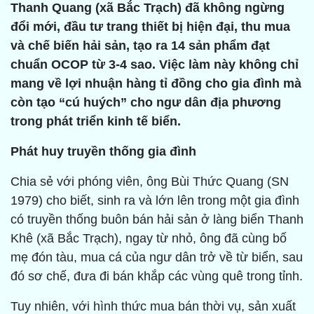
Thanh Quang (xã Bắc Trạch) đã không ngừng
đổi mới, đầu tư trang thiết bị hiện đại, thu mua
và chế biến hải sản, tạo ra 14 sản phẩm đạt
chuẩn OCOP từ 3-4 sao. Việc làm này không chỉ
mang về lợi nhuận hàng tỉ đồng cho gia đình mà
còn tạo “cú huých” cho ngư dân địa phương
trong phát triển kinh tế biển.
Phát huy truyền thống gia đình
Chia sẻ với phóng viên, ông Bùi Thức Quang (SN
1979) cho biết, sinh ra và lớn lên trong một gia đình
có truyền thống buôn bán hải sản ở làng biển Thanh
Khê (xã Bắc Trạch), ngay từ nhỏ, ông đã cùng bố
mẹ đón tàu, mua cá của ngư dân trở về từ biển, sau
đó sơ chế, đưa đi bán khắp các vùng quê trong tỉnh.
Tuy nhiên, với hình thức mua bán thời vụ, sản xuất