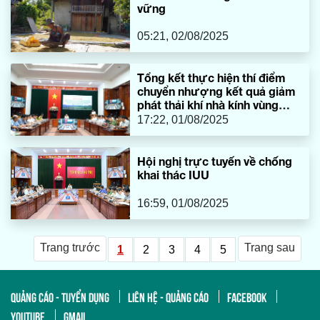
vững
05:21, 02/08/2025
Tổng kết thực hiện thí điểm
chuyển nhượng kết quả giảm
phát thải khí nhà kính vùng
Bắc Trung Bộ
17:22, 01/08/2025
Hội nghị trực tuyến về chống
khai thác IUU
16:59, 01/08/2025
Trang trước
Trang sau
1
2
3
4
5
QUẢNG CÁO - TUYỂN DỤNG
LIÊN HỆ - QUẢNG CÁO
FACEBOOK
YOUTUBE
GMAIL