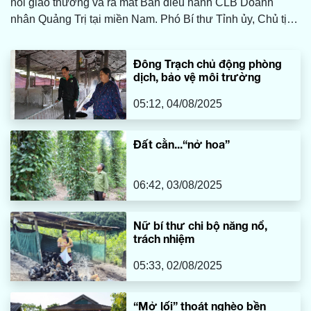
nối giao thương và ra mắt Ban điều hành CLB Doanh
nhân Quảng Trị tại miền Nam. Phó Bí thư Tỉnh ủy, Chủ tịch
HĐND tỉnh Nguyễn Đăng Quang; Phó Chủ tịch UBND tỉnh
Lê Đức Tiến; đại diện lãnh đạo các sở, ban, ngành cùng
Đông Trạch chủ động phòng
đông đảo doanh nghiệp, doanh nhân Quảng Trị tại TP. Hồ
dịch, bảo vệ môi trường
Chí Minh và các tỉnh miền Nam tham dự.
05:12, 04/08/2025
Đất cằn...“nở hoa”
06:42, 03/08/2025
Nữ bí thư chi bộ năng nổ,
trách nhiệm
05:33, 02/08/2025
“Mở lối” thoát nghèo bền