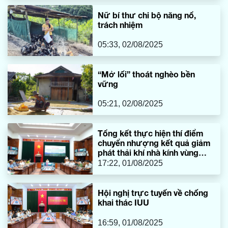
Nữ bí thư chi bộ năng nổ,
trách nhiệm
05:33, 02/08/2025
“Mở lối” thoát nghèo bền
vững
05:21, 02/08/2025
Tổng kết thực hiện thí điểm
chuyển nhượng kết quả giảm
phát thải khí nhà kính vùng
Bắc Trung Bộ
17:22, 01/08/2025
Hội nghị trực tuyến về chống
khai thác IUU
16:59, 01/08/2025