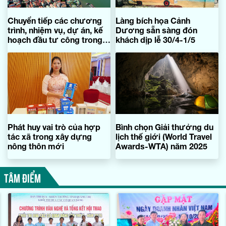
Chuyển tiếp các chương
Làng bích họa Cảnh
trình, nhiệm vụ, dự án, kế
Dương sẵn sàng đón
hoạch đầu tư công trong
khách dịp lễ 30/4-1/5
quá trình sắp xếp, kiện
toàn tổ chức bộ máy chính
quyền địa phương 2 cấp
Phát huy vai trò của hợp
Bình chọn Giải thưởng du
tác xã trong xây dựng
lịch thế giới (World Travel
nông thôn mới
Awards-WTA) năm 2025
TÂM ĐIỂM