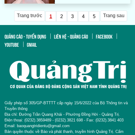
Trang trước
Trang sau
1
2
3
4
5
QUẢNG CÁO - TUYỂN DỤNG
LIÊN HỆ - QUẢNG CÁO
FACEBOOK
YOUTUBE
GMAIL
Giấy phép số 305/GP-BTTTT cấp ngày 15/6/2022 của Bộ Thông tin và
Truyền thông
Địa chỉ: Đường Trần Quang Khải - Phường Đồng Hới - Quảng Trị.
Điện thoại: (0232).3859489 - (0232).3821 698 - Fax: (0232).3841 403
Email: baoquangtridientu@gmail.com
Bản quyền thuộc về Báo và phát thanh, truyền hình Quảng Trị. Cấm