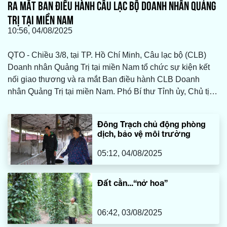
RA MẮT BAN ĐIỀU HÀNH CÂU LẠC BỘ DOANH NHÂN QUẢNG
TRỊ TẠI MIỀN NAM
10:56, 04/08/2025
QTO - Chiều 3/8, tại TP. Hồ Chí Minh, Câu lạc bộ (CLB)
Doanh nhân Quảng Trị tại miền Nam tổ chức sự kiện kết
nối giao thương và ra mắt Ban điều hành CLB Doanh
nhân Quảng Trị tại miền Nam. Phó Bí thư Tỉnh ủy, Chủ tịch
HĐND tỉnh Nguyễn Đăng Quang; Phó Chủ tịch UBND tỉnh
Lê Đức Tiến; đại diện lãnh đạo các sở, ban, ngành cùng
Đông Trạch chủ động phòng
đông đảo doanh nghiệp, doanh nhân Quảng Trị tại TP. Hồ
dịch, bảo vệ môi trường
Chí Minh và các tỉnh miền Nam tham dự.
05:12, 04/08/2025
Đất cằn...“nở hoa”
06:42, 03/08/2025