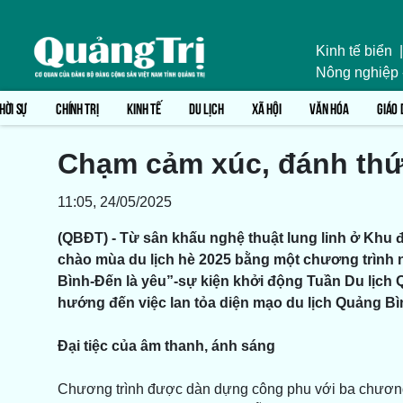
Kinh tế biển
|
Nông nghiệp
HỜI SỰ
CHÍNH TRỊ
KINH TẾ
DU LỊCH
XÃ HỘI
VĂN HÓA
GIÁO 
Chạm cảm xúc, đánh thứ
11:05, 24/05/2025
(QBĐT) - Từ sân khấu nghệ thuật lung linh ở Khu đ
chào mùa du lịch hè 2025 bằng một chương trình n
Bình-Đến là yêu”-sự kiện khởi động Tuần Du lịch Q
hướng đến việc lan tỏa diện mạo du lịch Quảng Bì
Đại tiệc của âm thanh, ánh sáng
Chương trình được dàn dựng công phu với ba chương c