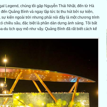
gal Legend, chúng tôi gặp Nguyễn Thái Nhật, đến từ Hà
n đến Quảng Bình và ngay lập tức bị thu hút bởi sự kiện,
, sự kiện ngoài trời nhưng phải nói đây là một chương trình
có chiều sâu, đặc biệt là phần dàn dựng ánh sáng. Tôi bất
a-du lịch quy mô như vậy. Quảng Bình đã rất biết cách kể