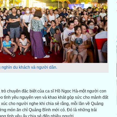
g nghìn du khách và người dân.
à trò chuyện đặc biệt của ca sĩ Hồ Ngọc Hà-một người con
o tình yêu nguyên vẹn và khao khát góp sức cho mảnh đất
 xúc cho người nghe khi chia sẻ rằng, mỗi lần về Quảng
ững món ăn chỉ Quảng Bình mới có. Đó là những trải
g tình yêu ấy chia sẻ đến nhiều người.