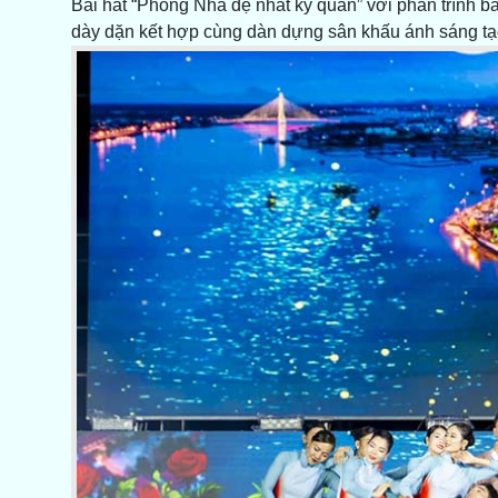
Bài hát “Phong Nha đệ nhất kỳ quan” với phần trình
dày dặn kết hợp cùng dàn dựng sân khấu ánh sáng tạ