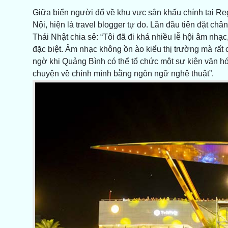
Giữa biển người đổ về khu vực sân khấu chính tại Re
Nội, hiện là travel blogger tự do. Lần đầu tiên đặt châ
Thái Nhật chia sẻ: “Tôi đã đi khá nhiều lễ hội âm nhạc
đặc biệt. Âm nhạc không ồn ào kiểu thị trường mà rất 
ngờ khi Quảng Bình có thể tổ chức một sự kiện văn hó
chuyện về chính mình bằng ngôn ngữ nghệ thuật”.