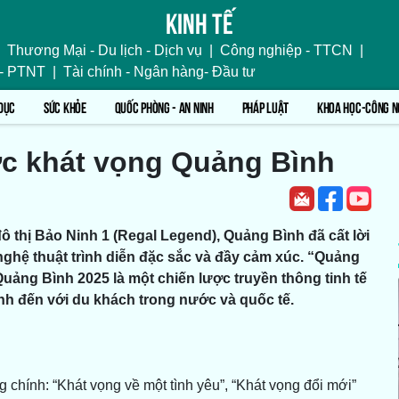
Kinh tế
Thương Mại - Du lịch - Dịch vụ
|
Công nghiệp - TTCN
|
 - PTNT
|
Tài chính - Ngân hàng- Đầu tư
DỤC
SỨC KHỎE
QUỐC PHÒNG - AN NINH
PHÁP LUẬT
KHOA HỌC-CÔNG N
c khát vọng Quảng Bình
ô thị Bảo Ninh 1 (Regal Legend), Quảng Bình đã cất lời
ghệ thuật trình diễn đặc sắc và đầy cảm xúc. “Quảng
uảng Bình 2025 là một chiến lược truyền thông tinh tế
nh đến với du khách trong nước và quốc tế.
hính: “Khát vọng về một tình yêu”, “Khát vọng đổi mới”