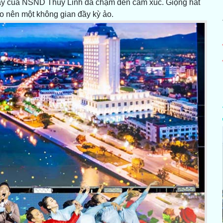
 bày của NSND Thùy Linh đã chạm đến cảm xúc. Giọng hát
o nên một không gian đầy kỳ ảo.