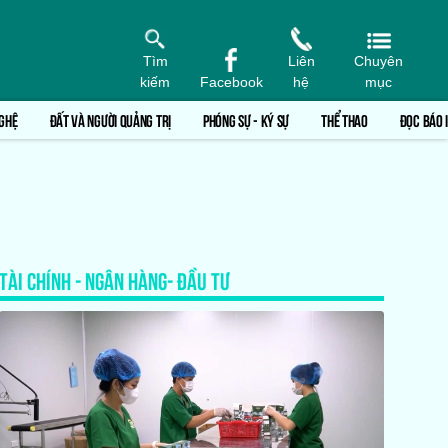
Tìm
Liên
Chuyên
kiếm
Facebook
hệ
mục
GHỆ
ĐẤT VÀ NGƯỜI QUẢNG TRỊ
PHÓNG SỰ - KÝ SỰ
THỂ THAO
ĐỌC BÁO 
TÀI CHÍNH - NGÂN HÀNG- ĐẦU TƯ