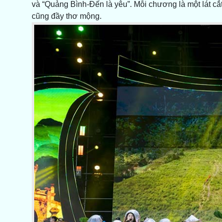
và “Quảng Bình-Đến là yêu”. Mỗi chương là một lát c
cũng đầy thơ mộng.