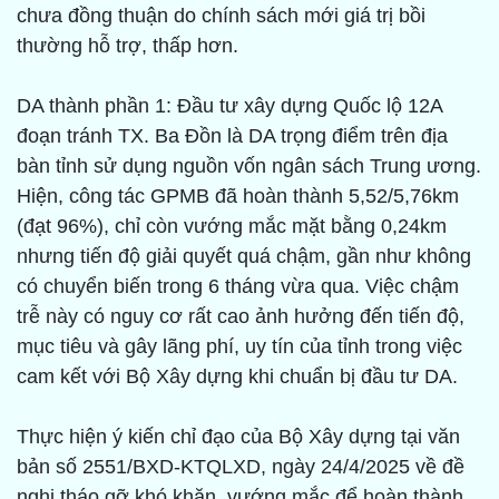
chưa đồng thuận do chính sách mới giá trị bồi
thường hỗ trợ, thấp hơn.
DA thành phần 1: Đầu tư xây dựng Quốc lộ 12A
đoạn tránh TX. Ba Đồn là DA trọng điểm trên địa
bàn tỉnh sử dụng nguồn vốn ngân sách Trung ương.
Hiện, công tác GPMB đã hoàn thành 5,52/5,76km
(đạt 96%), chỉ còn vướng mắc mặt bằng 0,24km
nhưng tiến độ giải quyết quá chậm, gần như không
có chuyển biến trong 6 tháng vừa qua. Việc chậm
trễ này có nguy cơ rất cao ảnh hưởng đến tiến độ,
mục tiêu và gây lãng phí, uy tín của tỉnh trong việc
cam kết với Bộ Xây dựng khi chuẩn bị đầu tư DA.
Thực hiện ý kiến chỉ đạo của Bộ Xây dựng tại văn
bản số 2551/BXD-KTQLXD, ngày 24/4/2025 về đề
nghị tháo gỡ khó khăn, vướng mắc để hoàn thành