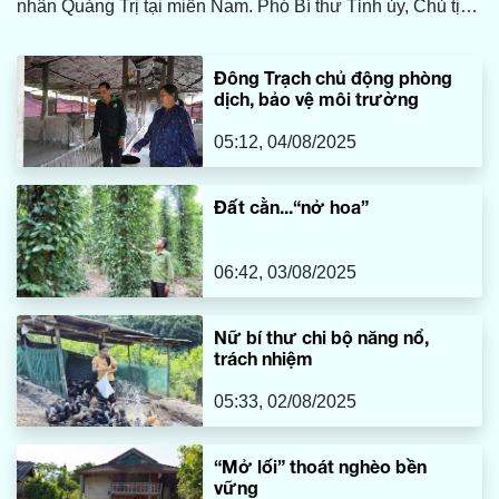
nhân Quảng Trị tại miền Nam. Phó Bí thư Tỉnh ủy, Chủ tịch
HĐND tỉnh Nguyễn Đăng Quang; Phó Chủ tịch UBND tỉnh
Lê Đức Tiến; đại diện lãnh đạo các sở, ban, ngành cùng
Đông Trạch chủ động phòng
đông đảo doanh nghiệp, doanh nhân Quảng Trị tại TP. Hồ
dịch, bảo vệ môi trường
Chí Minh và các tỉnh miền Nam tham dự.
05:12, 04/08/2025
Đất cằn...“nở hoa”
06:42, 03/08/2025
Nữ bí thư chi bộ năng nổ,
trách nhiệm
05:33, 02/08/2025
“Mở lối” thoát nghèo bền
vững