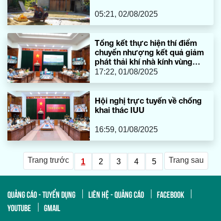
05:21, 02/08/2025
Tổng kết thực hiện thí điểm
chuyển nhượng kết quả giảm
phát thải khí nhà kính vùng
Bắc Trung Bộ
17:22, 01/08/2025
Hội nghị trực tuyến về chống
khai thác IUU
16:59, 01/08/2025
Trang trước
Trang sau
1
2
3
4
5
QUẢNG CÁO - TUYỂN DỤNG
LIÊN HỆ - QUẢNG CÁO
FACEBOOK
YOUTUBE
GMAIL