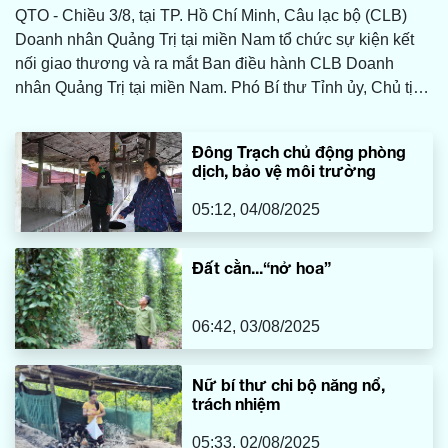
QTO - Chiều 3/8, tại TP. Hồ Chí Minh, Câu lạc bộ (CLB)
Doanh nhân Quảng Trị tại miền Nam tổ chức sự kiện kết
nối giao thương và ra mắt Ban điều hành CLB Doanh
nhân Quảng Trị tại miền Nam. Phó Bí thư Tỉnh ủy, Chủ tịch
HĐND tỉnh Nguyễn Đăng Quang; Phó Chủ tịch UBND tỉnh
Lê Đức Tiến; đại diện lãnh đạo các sở, ban, ngành cùng
Đông Trạch chủ động phòng
đông đảo doanh nghiệp, doanh nhân Quảng Trị tại TP. Hồ
dịch, bảo vệ môi trường
Chí Minh và các tỉnh miền Nam tham dự.
05:12, 04/08/2025
Đất cằn...“nở hoa”
06:42, 03/08/2025
Nữ bí thư chi bộ năng nổ,
trách nhiệm
05:33, 02/08/2025