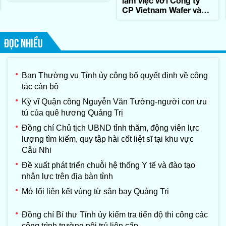
làm việc với Công ty
CP Vietnam Wafer và
Tập đoàn Konematsu
Corporation (Nhật Bản)
ĐỌC NHIỀU
Ban Thường vụ Tỉnh ủy công bố quyết định về công
tác cán bộ
Kỳ vĩ Quận công Nguyễn Văn Tường-người con ưu
tú của quê hương Quảng Trị
Đồng chí Chủ tịch UBND tỉnh thăm, động viên lực
lượng tìm kiếm, quy tập hài cốt liệt sĩ tại khu vực
Câu Nhi
Đề xuất phát triển chuỗi hệ thống Y tế và đào tạo
nhân lực trên địa bàn tỉnh
Mở lối liên kết vùng từ sân bay Quảng Trị
Đồng chí Bí thư Tỉnh ủy kiểm tra tiến độ thi công các
công trình trường nội trú liên cấp