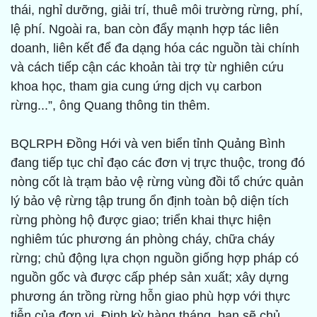
thái, nghỉ dưỡng, giải trí, thuê môi trường rừng, phí,
lệ phí. Ngoài ra, ban còn đẩy mạnh hợp tác liên
doanh, liên kết để đa dạng hóa các nguồn tài chính
và cách tiếp cận các khoản tài trợ từ nghiên cứu
khoa học, tham gia cung ứng dịch vụ carbon
rừng...”, ông Quang thông tin thêm.
BQLRPH Đồng Hới và ven biển tỉnh Quảng Bình
đang tiếp tục chỉ đạo các đơn vị trực thuộc, trong đó
nòng cốt là trạm bảo vệ rừng vùng đồi tổ chức quản
lý bảo vệ rừng tập trung ổn định toàn bộ diện tích
rừng phòng hộ được giao; triển khai thực hiện
nghiêm túc phương án phòng cháy, chữa cháy
rừng; chủ động lựa chọn nguồn giống hợp pháp có
nguồn gốc và được cấp phép sản xuất; xây dựng
phương án trồng rừng hỗn giao phù hợp với thực
tiễn của đơn vị. Định kỳ hàng tháng, ban sẽ chủ