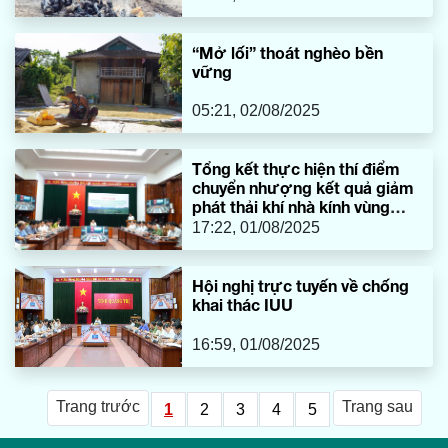
“Mở lối” thoát nghèo bền
vững
05:21, 02/08/2025
Tổng kết thực hiện thí điểm
chuyển nhượng kết quả giảm
phát thải khí nhà kính vùng
Bắc Trung Bộ
17:22, 01/08/2025
Hội nghị trực tuyến về chống
khai thác IUU
16:59, 01/08/2025
Trang trước
Trang sau
1
2
3
4
5