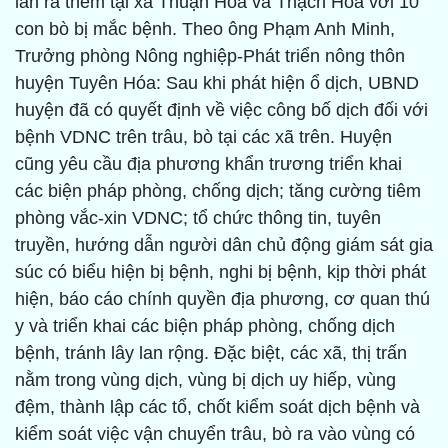
lan ra thêm tại xã Thuận Hóa và Thạch Hóa với 10
con bò bị mắc bệnh. Theo ông Phạm Anh Minh,
Trưởng phòng Nông nghiệp-Phát triển nông thôn
huyện Tuyên Hóa: Sau khi phát hiện ổ dịch, UBND
huyện đã có quyết định về việc công bố dịch đối với
bệnh VDNC trên trâu, bò tại các xã trên. Huyện
cũng yêu cầu địa phương khẩn trương triển khai
các biện pháp phòng, chống dịch; tăng cường tiêm
phòng vắc-xin VDNC; tổ chức thông tin, tuyên
truyền, hướng dẫn người dân chủ động giám sát gia
súc có biểu hiện bị bệnh, nghi bị bệnh, kịp thời phát
hiện, báo cáo chính quyền địa phương, cơ quan thú
y và triển khai các biện pháp phòng, chống dịch
bệnh, tránh lây lan rộng. Đặc biệt, các xã, thị trấn
nằm trong vùng dịch, vùng bị dịch uy hiếp, vùng
đệm, thành lập các tổ, chốt kiểm soát dịch bệnh và
kiểm soát việc vận chuyển trâu, bò ra vào vùng có