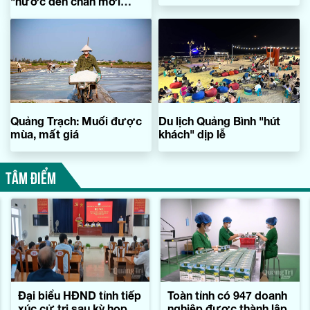
"nước đến chân mới
nhảy"
Quảng Trạch: Muối được
Du lịch Quảng Bình "hút
mùa, mất giá
khách" dịp lễ
TÂM ĐIỂM
Đại biểu HĐND tỉnh tiếp
Toàn tỉnh có 947 doanh
xúc cử tri sau kỳ họp
nghiệp được thành lập