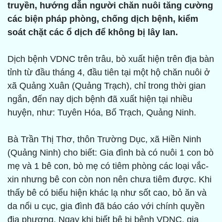
truyền, hướng dẫn người chăn nuôi tăng cường
các biện pháp phòng, chống dịch bệnh, kiểm
soát chặt các ổ dịch để không bị lây lan.
Dịch bệnh VDNC trên trâu, bò xuất hiện trên địa bàn
tỉnh từ đầu tháng 4, đầu tiên tại một hộ chăn nuôi ở
xã Quảng Xuân (Quảng Trạch), chỉ trong thời gian
ngắn, đến nay dịch bệnh đã xuất hiện tại nhiều
huyện, như: Tuyên Hóa, Bố Trạch, Quảng Ninh.
Bà Trần Thị Thơ, thôn Trường Dục, xã Hiền Ninh
(Quảng Ninh) cho biết: Gia đình bà có nuôi 1 con bò
mẹ và 1 bê con, bò mẹ có tiêm phòng các loại vắc-
xin nhưng bê con còn non nên chưa tiêm được. Khi
thấy bê có biểu hiện khác lạ như sốt cao, bỏ ăn và
da nổi u cục, gia đình đã báo cáo với chính quyền
địa phương. Ngay khi biết bê bị bệnh VDNC, gia