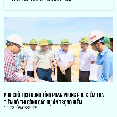
PHÓ CHỦ TỊCH UBND TỈNH PHAN PHONG PHÚ KIỂM TRA
TIẾN ĐỘ THI CÔNG CÁC DỰ ÁN TRỌNG ĐIỂM
19:23, 05/08/2025