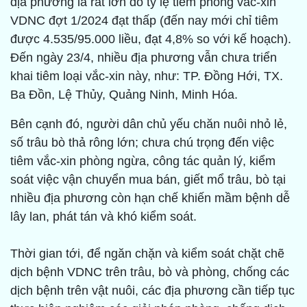
địa phương là rất lớn do tỷ lệ tiêm phòng vắc-xin
VDNC đợt 1/2024 đạt thấp (đến nay mới chỉ tiêm
được 4.535/95.000 liều, đạt 4,8% so với kế hoạch).
Đến ngày 23/4, nhiều địa phương vẫn chưa triển
khai tiêm loại vắc-xin này, như: TP. Đồng Hới, TX.
Ba Đồn, Lệ Thủy, Quảng Ninh, Minh Hóa.
Bên cạnh đó, người dân chủ yếu chăn nuôi nhỏ lẻ,
số trâu bò thả rông lớn; chưa chú trọng đến việc
tiêm vắc-xin phòng ngừa, công tác quản lý, kiểm
soát việc vận chuyển mua bán, giết mổ trâu, bò tại
nhiều địa phương còn hạn chế khiến mầm bệnh dễ
lây lan, phát tán và khó kiểm soát.
Thời gian tới, để ngăn chặn và kiểm soát chặt chẽ
dịch bệnh VDNC trên trâu, bò và phòng, chống các
dịch bệnh trên vật nuôi, các địa phương cần tiếp tục