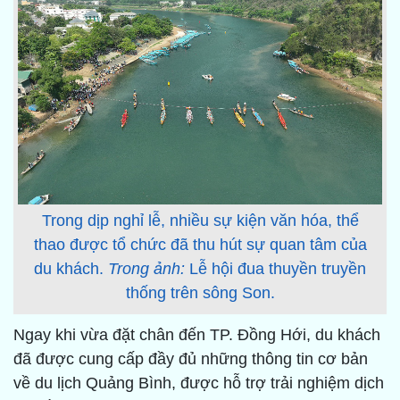
Trong dịp nghỉ lễ, nhiều sự kiện văn hóa, thể
thao được tổ chức đã thu hút sự quan tâm của
du khách.
Trong ảnh:
Lễ hội đua thuyền truyền
thống trên sông Son.
Ngay khi vừa đặt chân đến TP. Đồng Hới, du khách
đã được cung cấp đầy đủ những thông tin cơ bản
về du lịch Quảng Bình, được hỗ trợ trải nghiệm dịch