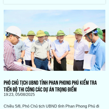
PHÓ CHỦ TỊCH UBND TỈNH PHAN PHONG PHÚ KIỂM TRA
TIẾN ĐỘ THI CÔNG CÁC DỰ ÁN TRỌNG ĐIỂM
19:23, 05/08/2025
Chiều 5/8, Phó Chủ tịch UBND tỉnh Phan Phong Phú đi