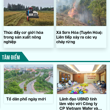
Thúc đẩy cơ giới hóa
Xã Sơn Hóa (Tuyên Hóa):
trong sản xuất nông
Liên tiếp xảy ra các vụ
nghiệp
cháy rừng
TÂM ĐIỂM
Tổ dân phố ngày mới
Lãnh đạo UBND tỉnh
làm việc với Công ty
CP Vietnam Wafer và