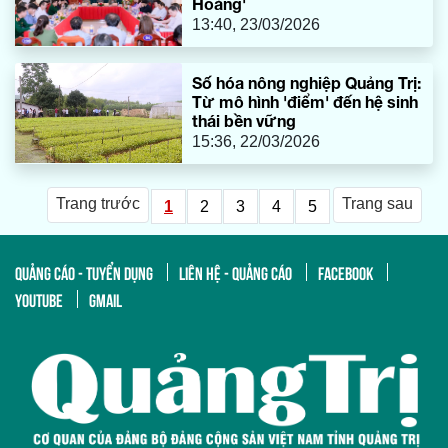
Hoàng'
13:40, 23/03/2026
Số hóa nông nghiệp Quảng Trị:
Từ mô hình 'điểm' đến hệ sinh
thái bền vững
15:36, 22/03/2026
Trang trước
Trang sau
1
2
3
4
5
QUẢNG CÁO - TUYỂN DỤNG
LIÊN HỆ - QUẢNG CÁO
FACEBOOK
YOUTUBE
GMAIL