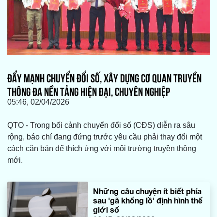
ĐẨY MẠNH CHUYỂN ĐỔI SỐ, XÂY DỰNG CƠ QUAN TRUYỀN
THÔNG ĐA NỀN TẢNG HIỆN ĐẠI, CHUYÊN NGHIỆP
05:46, 02/04/2026
QTO - Trong bối cảnh chuyển đổi số (CĐS) diễn ra sâu
rộng, báo chí đang đứng trước yêu cầu phải thay đổi một
cách căn bản để thích ứng với môi trường truyền thông
mới.
Những câu chuyện ít biết phía
sau 'gã khổng lồ' định hình thế
giới số