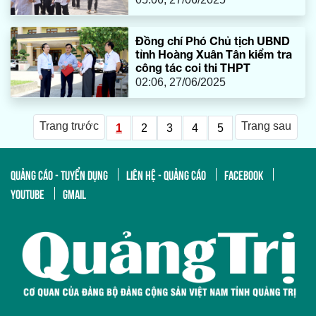
Đồng chí Phó Chủ tịch UBND
tỉnh Hoàng Xuân Tân kiểm tra
công tác coi thi THPT
02:06, 27/06/2025
Trang trước
Trang sau
1
2
3
4
5
QUẢNG CÁO - TUYỂN DỤNG
LIÊN HỆ - QUẢNG CÁO
FACEBOOK
YOUTUBE
GMAIL