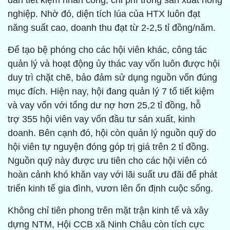
dân tiết kiệm nhân công, chi phí trong sản xuất nông
nghiệp. Nhờ đó, diện tích lúa của HTX luôn đạt
năng suất cao, doanh thu đạt từ 2-2,5 tỉ đồng/năm.
Để tạo bệ phóng cho các hội viên khác, công tác
quản lý và hoạt động ủy thác vay vốn luôn được hội
duy trì chặt chẽ, bảo đảm sử dụng nguồn vốn đúng
mục đích. Hiện nay, hội đang quản lý 7 tổ tiết kiệm
và vay vốn với tổng dư nợ hơn 25,2 tỉ đồng, hỗ
trợ 355 hội viên vay vốn đầu tư sản xuất, kinh
doanh. Bên cạnh đó, hội còn quản lý nguồn quỹ do
hội viên tự nguyện đóng góp trị giá trên 2 tỉ đồng.
Nguồn quỹ này được ưu tiên cho các hội viên có
hoàn cảnh khó khăn vay với lãi suất ưu đãi để phát
triển kinh tế gia đình, vươn lên ổn định cuộc sống.
Không chỉ tiên phong trên mặt trận kinh tế và xây
dựng NTM, Hội CCB xã Ninh Châu còn tích cực