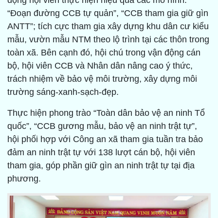
động hội viên thực hiện hiệu quả các mô hình:
“Đoạn đường CCB tự quản”, “CCB tham gia giữ gìn
ANTT”; tích cực tham gia xây dựng khu dân cư kiểu
mẫu, vườn mẫu NTM theo lộ trình tại các thôn trong
toàn xã. Bên cạnh đó, hội chú trong vận động cán
bộ, hội viên CCB và Nhân dân nâng cao ý thức,
trách nhiệm về bảo vệ môi trường, xây dựng môi
trường sáng-xanh-sạch-đẹp.
Thực hiện phong trào “Toàn dân bảo vệ an ninh Tổ
quốc”, “CCB gương mẫu, bảo vệ an ninh trật tự”,
hội phối hợp với Công an xã tham gia tuần tra bảo
đảm an ninh trật tự với 138 lượt cán bộ, hội viên
tham gia, góp phần giữ gìn an ninh trật tự tại địa
phương.