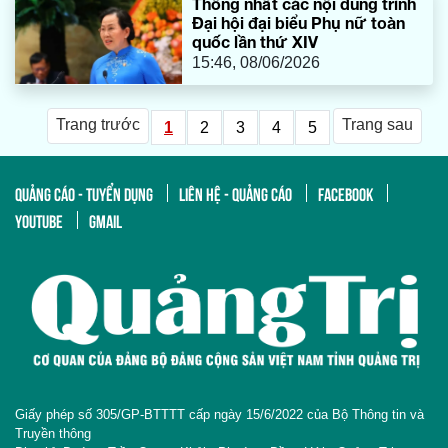
Thống nhất các nội dung trình
Đại hội đại biểu Phụ nữ toàn
quốc lần thứ XIV
15:46, 08/06/2026
Trang trước
Trang sau
1
2
3
4
5
QUẢNG CÁO - TUYỂN DỤNG
LIÊN HỆ - QUẢNG CÁO
FACEBOOK
YOUTUBE
GMAIL
Giấy phép số 305/GP-BTTTT cấp ngày 15/6/2022 của Bộ Thông tin và
Truyền thông