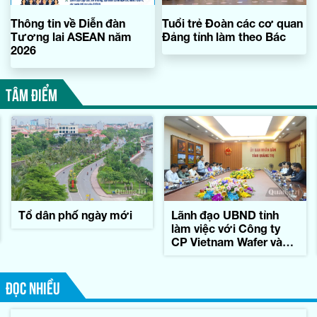
Thông tin về Diễn đàn
Tuổi trẻ Đoàn các cơ quan
Tương lai ASEAN năm
Đảng tỉnh làm theo Bác
2026
TÂM ĐIỂM
Tổ dân phố ngày mới
Lãnh đạo UBND tỉnh
làm việc với Công ty
CP Vietnam Wafer và
Tập đoàn Konematsu
Corporation (Nhật Bản)
ĐỌC NHIỀU