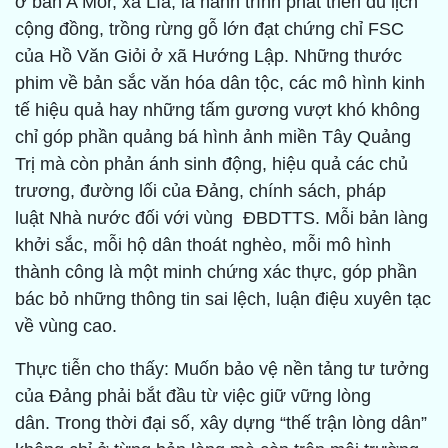
ở bản A Môr, xã Lìa; là hành trình phát triển du lịch
cộng đồng, trồng rừng gỗ lớn đạt chứng chỉ FSC
của Hồ Văn Giỏi ở xã Hướng Lập. Những thước
phim về bản sắc văn hóa dân tộc, các mô hình kinh
tế hiệu quả hay những tấm gương vượt khó không
chỉ góp phần quảng bá hình ảnh miền Tây Quảng
Trị mà còn phản ánh sinh động, hiệu quả các chủ
trương, đường lối của Đảng, chính sách, pháp
luật Nhà nước đối với vùng ĐBDTTS. Mỗi bản làng
khởi sắc, mỗi hộ dân thoát nghèo, mỗi mô hình
thành công là một minh chứng xác thực, góp phần
bác bỏ những thông tin sai lệch, luận điệu xuyên tạc
về vùng cao.
Thực tiễn cho thấy: Muốn bảo vệ nền tảng tư tưởng
của Đảng phải bắt đầu từ việc giữ vững lòng
dân. Trong thời đại số, xây dựng “thế trận lòng dân”