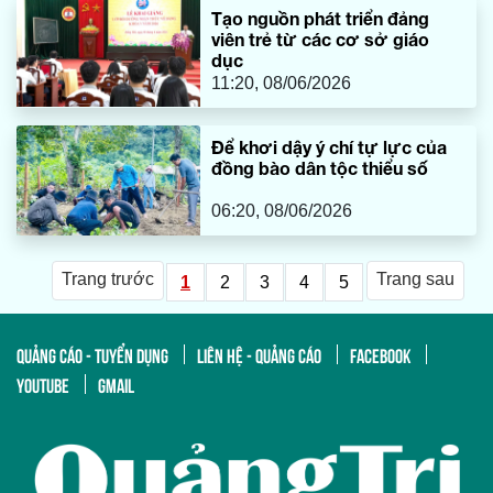
Tạo nguồn phát triển đảng
viên trẻ từ các cơ sở giáo
dục
11:20, 08/06/2026
Để khơi dậy ý chí tự lực của
đồng bào dân tộc thiểu số
06:20, 08/06/2026
Trang trước
Trang sau
1
2
3
4
5
QUẢNG CÁO - TUYỂN DỤNG
LIÊN HỆ - QUẢNG CÁO
FACEBOOK
YOUTUBE
GMAIL