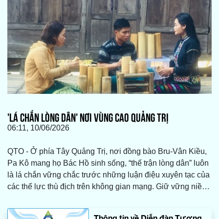
'LÁ CHẮN LÒNG DÂN' NƠI VÙNG CAO QUẢNG TRỊ
06:11, 10/06/2026
QTO - Ở phía Tây Quảng Trị, nơi đồng bào Bru-Vân Kiều,
Pa Kô mang họ Bác Hồ sinh sống, “thế trận lòng dân” luôn
là lá chắn vững chắc trước những luận điệu xuyên tạc của
các thế lực thù địch trên không gian mạng. Giữ vững niềm
tin của người dân với Đảng là góp phần bảo vệ nền tảng
tư tưởng của Đảng từ cơ sở.
Thông tin về Diễn đàn Tương