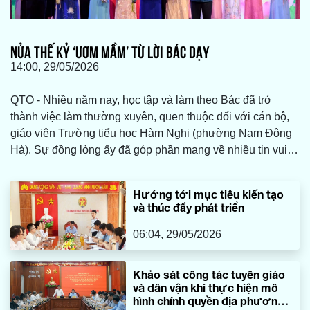
NỬA THẾ KỶ ‘ƯƠM MẦM’ TỪ LỜI BÁC DẠY
14:00, 29/05/2026
QTO - Nhiều năm nay, học tập và làm theo Bác đã trở
thành việc làm thường xuyên, quen thuộc đối với cán bộ,
giáo viên Trường tiểu học Hàm Nghi (phường Nam Đông
Hà). Sự đồng lòng ấy đã góp phần mang về nhiều tin vui.
Mới đây, tập thể Trường tiểu học Hàm Nghi đã xuất sắc
đoạt giải nhì cuộc thi “Bác Hồ với thiếu nhi, thiếu nhi với
Hướng tới mục tiêu kiến tạo
Bác Hồ”.
và thúc đẩy phát triển
06:04, 29/05/2026
Khảo sát công tác tuyên giáo
và dân vận khi thực hiện mô
hình chính quyền địa phương