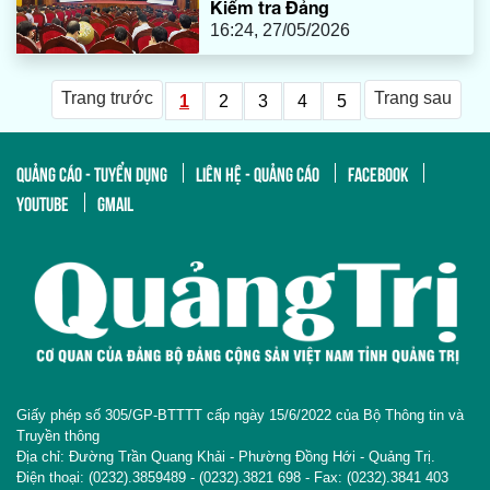
Kiểm tra Đảng
16:24, 27/05/2026
Trang trước
Trang sau
1
2
3
4
5
QUẢNG CÁO - TUYỂN DỤNG
LIÊN HỆ - QUẢNG CÁO
FACEBOOK
YOUTUBE
GMAIL
Giấy phép số 305/GP-BTTTT cấp ngày 15/6/2022 của Bộ Thông tin và
Truyền thông
Địa chỉ: Đường Trần Quang Khải - Phường Đồng Hới - Quảng Trị.
Điện thoại: (0232).3859489 - (0232).3821 698 - Fax: (0232).3841 403