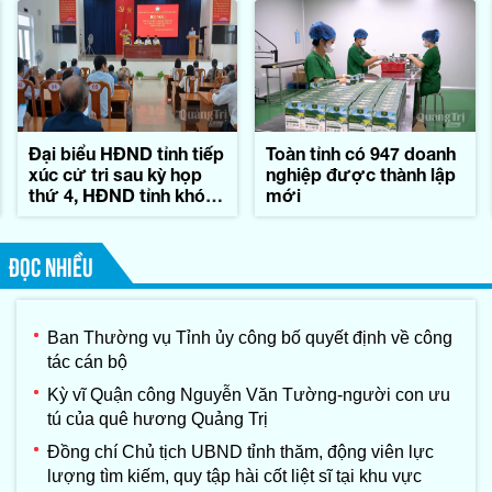
Đại biểu HĐND tỉnh tiếp
Toàn tỉnh có 947 doanh
xúc cử tri sau kỳ họp
nghiệp được thành lập
thứ 4, HĐND tỉnh khóa
mới
IX
ĐỌC NHIỀU
Ban Thường vụ Tỉnh ủy công bố quyết định về công
tác cán bộ
Kỳ vĩ Quận công Nguyễn Văn Tường-người con ưu
tú của quê hương Quảng Trị
Đồng chí Chủ tịch UBND tỉnh thăm, động viên lực
lượng tìm kiếm, quy tập hài cốt liệt sĩ tại khu vực