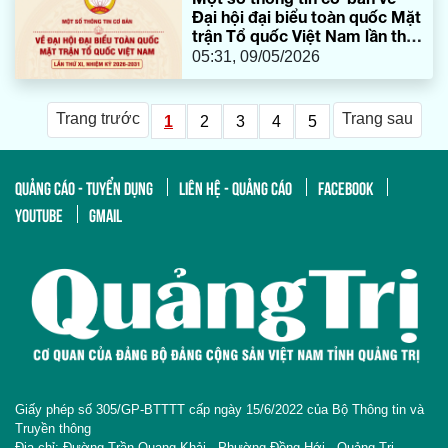
Đại hội đại biểu toàn quốc Mặt
trận Tổ quốc Việt Nam lần thứ
XI, nhiệm kỳ 2026-2031
05:31, 09/05/2026
Trang trước
Trang sau
1
2
3
4
5
QUẢNG CÁO - TUYỂN DỤNG
LIÊN HỆ - QUẢNG CÁO
FACEBOOK
YOUTUBE
GMAIL
Giấy phép số 305/GP-BTTTT cấp ngày 15/6/2022 của Bộ Thông tin và
Truyền thông
Địa chỉ: Đường Trần Quang Khải - Phường Đồng Hới - Quảng Trị.