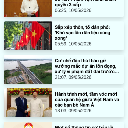
quyền 3 cấp
06:25, 10/05/2026
Sắp xếp thôn, tổ dân phố:
'Khó vạn lần dân liệu cũng
xong'
05:59, 10/05/2026
Cơ chế đặc thù tháo gỡ
vướng mắc dự án tồn đọng,
xử lý vi phạm đất đai trước
năm 2025
21:07, 09/05/2026
Hành trình mới, tầm vóc mới
của quan hệ giữa Việt Nam và
các bạn bè Nam Á
13:03, 09/05/2026
Một số thông tin cơ bản về