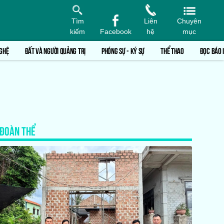
Tìm
Liên
Chuyên
kiếm
Facebook
hệ
mục
GHỆ
ĐẤT VÀ NGƯỜI QUẢNG TRỊ
PHÓNG SỰ - KÝ SỰ
THỂ THAO
ĐỌC BÁO 
ĐOÀN THỂ