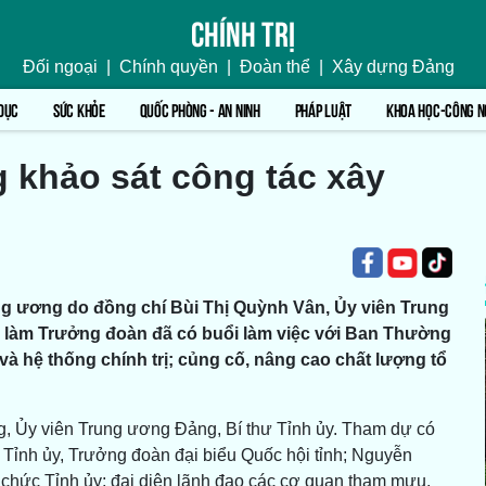
Chính trị
Đối ngoại
|
Chính quyền
|
Đoàn thể
|
Xây dựng Đảng
DỤC
SỨC KHỎE
QUỐC PHÒNG - AN NINH
PHÁP LUẬT
KHOA HỌC-CÔNG N
 khảo sát công tác xây
ng ương do đồng chí Bùi Thị Quỳnh Vân, Ủy viên Trung
làm Trưởng đoàn đã có buổi làm việc với Ban Thường
à hệ thống chính trị; củng cố, nâng cao chất lượng tổ
g, Ủy viên Trung ương Đảng, Bí thư Tỉnh ủy. Tham dự có
 Tỉnh ủy, Trưởng đoàn đại biểu Quốc hội tỉnh; Nguyễn
hức Tỉnh ủy; đại diện lãnh đạo các cơ quan tham mưu,