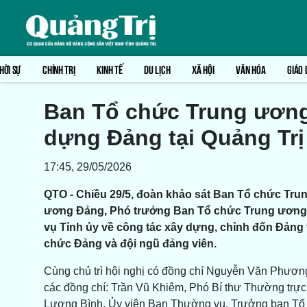
HỜI SỰ
CHÍNH TRỊ
KINH TẾ
DU LỊCH
XÃ HỘI
VĂN HÓA
GIÁO 
Ban Tổ chức Trung ương
dựng Đảng tại Quảng Trị
17:45, 29/05/2026
QTO - Chiều 29/5, đoàn khảo sát Ban Tổ chức Tru
ương Đảng, Phó trưởng Ban Tổ chức Trung ương 
vụ Tỉnh ủy về công tác xây dựng, chỉnh đốn Đảng v
chức Đảng và đội ngũ đảng viên.
Cùng chủ trì hội nghị có đồng chí Nguyễn Văn Phươn
các đồng chí: Trần Vũ Khiêm, Phó Bí thư Thường trực
Lương Bình, Ủy viên Ban Thường vụ, Trưởng ban Tổ c