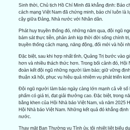
Sinh thời, Chủ tịch Hồ Chí Minh đã khẳng định: Báo chí
cách mạng Việt Nam đã chứng minh, báo chí luôn là lự
cậy giữa Đảng, Nhà nước với Nhân dân.
Phát huy truyền thống đó, những năm qua, đội ngũ ng
bám sát thực tiễn, phản ánh kịp thời đời sống chính tr
truyền thống cách mạng, năng động, đổi mới và hội n
Đặc biệt, sau khi hợp nhất tỉnh, Quảng Trị bước vào g
hơn và nhiều thách thức hơn. Trong bối cảnh đó, Hội N
đoàn kết đội ngũ những người làm báo; giữ vững định
thuận xã hội, phục vụ hiệu quả nhiệm vụ phát triển kinh
Đội ngũ người làm báo ngày càng lớn mạnh cả về số lư
phẩm có giá trị, đạt giải thưởng cao. Đặc biệt, trong
bằng khen của Hội Nhà báo Việt Nam, và năm 2025 Hội
Hội Nhà báo Việt Nam. Những kết quả đó khẳng định vị 
nước.
Thay mặt Ban Thường vụ Tỉnh ủy, tôi nhiệt liệt biểu