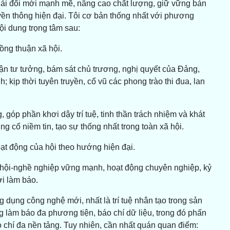
phải đổi mới mạnh mẽ, nâng cao chất lượng, giữ vững bản
ruyền thông hiện đại. Tôi cơ bản thống nhất với phương
ội dung trọng tâm sau:
ồng thuận xã hội.
trận tư tưởng, bám sát chủ trương, nghị quyết của Đảng,
; kịp thời tuyên truyền, cổ vũ các phong trào thi đua, lan
g, góp phần khơi dậy trí tuệ, tinh thần trách nhiệm và khát
g cố niềm tin, tạo sự thống nhất trong toàn xã hội.
t động của hội theo hướng hiện đại.
ã hội-nghề nghiệp vững mạnh, hoạt động chuyên nghiệp, kỷ
i làm báo.
dụng công nghệ mới, nhất là trí tuệ nhân tạo trong sản
g làm báo đa phương tiện, báo chí dữ liệu, trong đó phấn
o chí đa nền tảng. Tuy nhiên, cần nhất quán quan điểm: