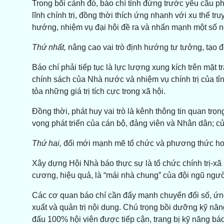
Trong bối cảnh đó, báo chí tỉnh đứng trước yêu cầu 
lĩnh chính trị, đồng thời thích ứng nhanh với xu thế t
hướng, nhiệm vụ đại hội đề ra và nhấn mạnh một số n
Thứ nhất,
nâng cao vai trò định hướng tư tưởng, tạo đ
Báo chí phải tiếp tục là lực lượng xung kích trên mặt 
chính sách của Nhà nước và nhiệm vụ chính trị của tỉnh
tỏa những giá trị tích cực trong xã hội.
Đồng thời, phát huy vai trò là kênh thông tin quan trọn
vọng phát triển của cán bộ, đảng viên và Nhân dân; củn
Thứ hai,
đổi mới mạnh mẽ tổ chức và phương thức hoạ
Xây dựng Hội Nhà báo thực sự là tổ chức chính trị-x
cương, hiệu quả, là “mái nhà chung” của đội ngũ ngườ
Các cơ quan báo chí cần đẩy mạnh chuyển đổi số, ứng 
xuất và quản trị nội dung. Chú trọng bồi dưỡng kỹ năn
đấu 100% hội viên được tiếp cận, trang bị kỹ năng bá