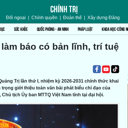
Chính trị
Đối ngoại
|
Chính quyền
|
Đoàn thể
|
Xây dựng Đảng
DỤC
SỨC KHỎE
QUỐC PHÒNG - AN NINH
PHÁP LUẬT
KHOA HỌC-CÔNG N
àm báo có bản lĩnh, trí tuệ
Quảng Trị lần thứ I, nhiệm kỳ 2026-2031 chính thức khai
 trọng giới thiệu toàn văn bài phát biểu chỉ đạo của
Chủ tịch Ủy ban MTTQ Việt Nam tỉnh tại đại hội.