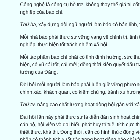
Công nghệ là công cụ hỗ trợ, không thay thế giá trị cốt
nghiệp của báo chí.
Thứ ba,
xây dựng đội ngũ người làm báo có bản lĩnh, t
Mỗi nhà báo phải thực sự vững vàng về chính trị, tin
nghiệp, thực hiện tốt trách nhiệm xã hội.
Mỗi tác phẩm báo chí phải có tính định hướng, sức thu
hiện, cổ vũ cái tốt, cái mới; đồng thời kiên quyết đấu tr
tưởng của Đảng.
Đòi hỏi mỗi người làm báo phải luôn giữ vững phương 
chính xác, khách quan, có kiểm chứng, tránh xu hướng
Thứ tư,
nâng cao chất lượng hoạt động hội gắn với xâ
Đại hội lần này phải thực sự là diễn đàn sinh hoạt chí
cán bộ, hội viên và đại biểu phát huy trí tuệ, tích cực 
thiết thực, khả thi. Đồng thời, cần có hình thức động v
nhân có thành tích xuất sắc trong hoạt động báo chí v