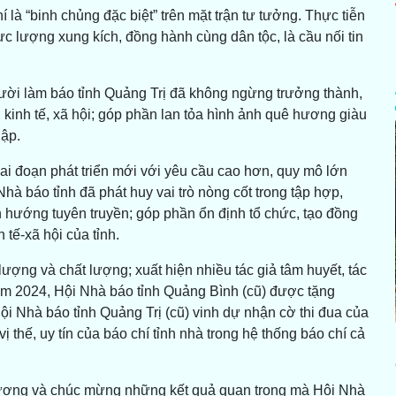
 là “binh chủng đặc biệt” trên mặt trận tư tưởng. Thực tiễn
c lượng xung kích, đồng hành cùng dân tộc, là cầu nối tin
ười làm báo tỉnh Quảng Trị đã không ngừng trưởng thành,
ị, kinh tế, xã hội; góp phần lan tỏa hình ảnh quê hương giàu
hập.
iai đoạn phát triển mới với yêu cầu cao hơn, quy mô lớn
hà báo tỉnh đã phát huy vai trò nòng cốt trong tập hợp,
 hướng tuyên truyền; góp phần ổn định tổ chức, tạo đồng
 tế-xã hội của tỉnh.
ợng và chất lượng; xuất hiện nhiều tác giả tâm huyết, tác
 năm 2024, Hội Nhà báo tỉnh Quảng Bình (cũ) được tặng
 Nhà báo tỉnh Quảng Trị (cũ) vinh dự nhận cờ thi đua của
thế, uy tín của báo chí tỉnh nhà trong hệ thống báo chí cả
 dương và chúc mừng những kết quả quan trọng mà Hội Nhà