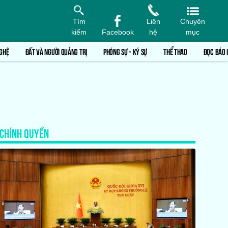
Tìm
Liên
Chuyên
kiếm
Facebook
hệ
mục
GHỆ
ĐẤT VÀ NGƯỜI QUẢNG TRỊ
PHÓNG SỰ - KÝ SỰ
THỂ THAO
ĐỌC BÁO 
CHÍNH QUYỀN