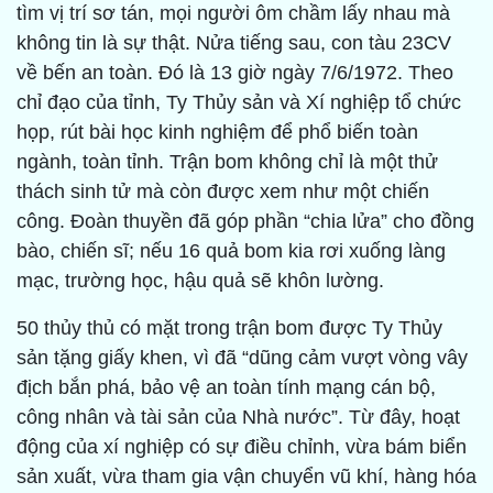
tìm vị trí sơ tán, mọi người ôm chầm lấy nhau mà
không tin là sự thật. Nửa tiếng sau, con tàu 23CV
về bến an toàn. Đó là 13 giờ ngày 7/6/1972. Theo
chỉ đạo của tỉnh, Ty Thủy sản và Xí nghiệp tổ chức
họp, rút bài học kinh nghiệm để phổ biến toàn
ngành, toàn tỉnh. Trận bom không chỉ là một thử
thách sinh tử mà còn được xem như một chiến
công. Đoàn thuyền đã góp phần “chia lửa” cho đồng
bào, chiến sĩ; nếu 16 quả bom kia rơi xuống làng
mạc, trường học, hậu quả sẽ khôn lường.
50 thủy thủ có mặt trong trận bom được Ty Thủy
sản tặng giấy khen, vì đã “dũng cảm vượt vòng vây
địch bắn phá, bảo vệ an toàn tính mạng cán bộ,
công nhân và tài sản của Nhà nước”. Từ đây, hoạt
động của xí nghiệp có sự điều chỉnh, vừa bám biển
sản xuất, vừa tham gia vận chuyển vũ khí, hàng hóa