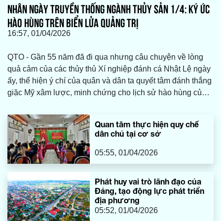
NHÂN NGÀY TRUYỀN THỐNG NGÀNH THỦY SẢN 1/4: KÝ ỨC
HÀO HÙNG TRÊN BIỂN LỬA QUẢNG TRỊ
16:57, 01/04/2026
QTO - Gần 55 năm đã đi qua nhưng câu chuyện về lòng
quả cảm của các thủy thủ Xí nghiệp đánh cá Nhật Lệ ngày
ấy, thể hiện ý chí của quân và dân ta quyết tâm đánh thắng
giặc Mỹ xâm lược, minh chứng cho lịch sử hào hùng của
ngành Thủy sản vẫn còn vẹn nguyên. Đó là ký ức về sự
đối mặt trên biển lửa, vượt qua lằn ranh sinh tử, đưa lực
Quan tâm thực hiện quy chế
lượng và phương tiện trở về an toàn, sau trận bom do máy
dân chủ tại cơ sở
bay Mỹ trút xuống đoàn thuyền của ta ngày 7/6/1972.
05:55, 01/04/2026
Phát huy vai trò lãnh đạo của
Đảng, tạo động lực phát triển
địa phương
05:52, 01/04/2026