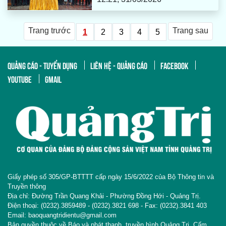
Trang trước
Trang sau
1
2
3
4
5
QUẢNG CÁO - TUYỂN DỤNG
LIÊN HỆ - QUẢNG CÁO
FACEBOOK
YOUTUBE
GMAIL
Giấy phép số 305/GP-BTTTT cấp ngày 15/6/2022 của Bộ Thông tin và
Truyền thông
Địa chỉ: Đường Trần Quang Khải - Phường Đồng Hới - Quảng Trị.
Điện thoại: (0232).3859489 - (0232).3821 698 - Fax: (0232).3841 403
Email: baoquangtridientu@gmail.com
Bản quyền thuộc về Báo và phát thanh, truyền hình Quảng Trị. Cấm