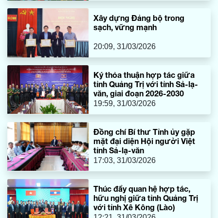
Xây dựng Đảng bộ trong
sạch, vững mạnh
20:09, 31/03/2026
Ký thỏa thuận hợp tác giữa
tỉnh Quảng Trị với tỉnh Sả-lạ-
văn, giai đoạn 2026-2030
19:59, 31/03/2026
Đồng chí Bí thư Tỉnh ủy gặp
mặt đại diện Hội người Việt
tỉnh Sả-lạ-văn
17:03, 31/03/2026
Thúc đẩy quan hệ hợp tác,
hữu nghị giữa tỉnh Quảng Trị
với tỉnh Xê Kông (Lào)
12:21, 31/03/2026