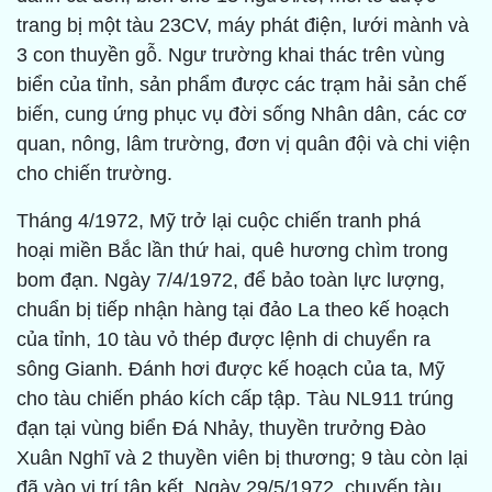
trang bị một tàu 23CV, máy phát điện, lưới mành và
3 con thuyền gỗ. Ngư trường khai thác trên vùng
biển của tỉnh, sản phẩm được các trạm hải sản chế
biến, cung ứng phục vụ đời sống Nhân dân, các cơ
quan, nông, lâm trường, đơn vị quân đội và chi viện
cho chiến trường.
Tháng 4/1972, Mỹ trở lại cuộc chiến tranh phá
hoại miền Bắc lần thứ hai, quê hương chìm trong
bom đạn. Ngày 7/4/1972, để bảo toàn lực lượng,
chuẩn bị tiếp nhận hàng tại đảo La theo kế hoạch
của tỉnh, 10 tàu vỏ thép được lệnh di chuyển ra
sông Gianh. Đánh hơi được kế hoạch của ta, Mỹ
cho tàu chiến pháo kích cấp tập. Tàu NL911 trúng
đạn tại vùng biển Đá Nhảy, thuyền trưởng Đào
Xuân Nghĩ và 2 thuyền viên bị thương; 9 tàu còn lại
đã vào vị trí tập kết. Ngày 29/5/1972, chuyến tàu