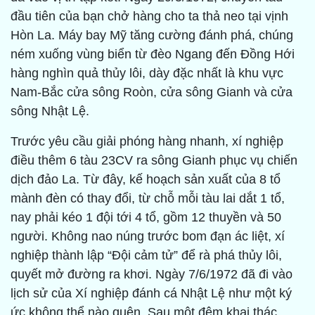
đầu tiên của bạn chở hàng cho ta thả neo tại vịnh
Hòn La. Máy bay Mỹ tăng cường đánh phá, chúng
ném xuống vùng biển từ đèo Ngang đến Đồng Hới
hàng nghìn quả thủy lôi, dày đặc nhất là khu vực
Nam-Bắc cửa sông Roòn, cửa sông Gianh và cửa
sông Nhật Lệ.
Trước yêu cầu giải phóng hàng nhanh, xí nghiệp
điều thêm 6 tàu 23CV ra sông Gianh phục vụ chiến
dịch đảo La. Từ đây, kế hoạch sản xuất của 8 tổ
mành đèn có thay đổi, từ chỗ mỗi tàu lai dắt 1 tổ,
nay phải kéo 1 đội tới 4 tổ, gồm 12 thuyền và 50
người. Không nao núng trước bom đạn ác liệt, xí
nghiệp thành lập “Đội cảm tử” để rà phá thủy lôi,
quyết mở đường ra khơi. Ngày 7/6/1972 đã đi vào
lịch sử của Xí nghiệp đánh cá Nhật Lệ như một ký
ức không thể nào quên. Sau một đêm khai thác