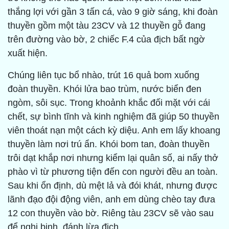
thắng lợi với gần 3 tấn cá, vào 9 giờ sáng, khi đoàn
thuyền gồm một tàu 23CV và 12 thuyền gỗ đang
trên đường vào bờ, 2 chiếc F.4 của địch bất ngờ
xuất hiện.
Chúng liên tục bổ nhào, trút 16 quả bom xuống
đoàn thuyền. Khói lửa bao trùm, nước biển đen
ngòm, sôi sục. Trong khoảnh khắc đối mặt với cái
chết, sự bình tĩnh và kinh nghiệm đã giúp 50 thuyền
viên thoát nạn một cách kỳ diệu. Anh em lấy khoang
thuyền làm nơi trú ẩn. Khói bom tan, đoàn thuyền
trôi dạt khắp nơi nhưng kiểm lại quân số, ai nấy thở
phào vì từ phương tiện đến con người đều an toàn.
Sau khi ổn định, dù mệt lả và đói khát, nhưng được
lãnh đạo đội động viên, anh em dùng chèo tay đưa
12 con thuyền vào bờ. Riêng tàu 23CV sẽ vào sau
để nghi binh, đánh lừa địch.