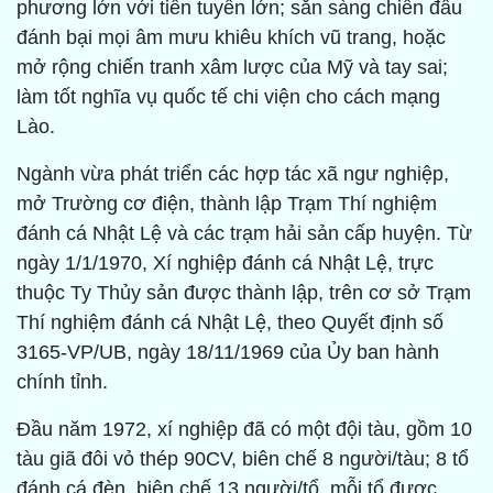
phương lớn với tiền tuyến lớn; sẵn sàng chiến đấu
đánh bại mọi âm mưu khiêu khích vũ trang, hoặc
mở rộng chiến tranh xâm lược của Mỹ và tay sai;
làm tốt nghĩa vụ quốc tế chi viện cho cách mạng
Lào.
Ngành vừa phát triển các hợp tác xã ngư nghiệp,
mở Trường cơ điện, thành lập Trạm Thí nghiệm
đánh cá Nhật Lệ và các trạm hải sản cấp huyện. Từ
ngày 1/1/1970, Xí nghiệp đánh cá Nhật Lệ, trực
thuộc Ty Thủy sản được thành lập, trên cơ sở Trạm
Thí nghiệm đánh cá Nhật Lệ, theo Quyết định số
3165-VP/UB, ngày 18/11/1969 của Ủy ban hành
chính tỉnh.
Đầu năm 1972, xí nghiệp đã có một đội tàu, gồm 10
tàu giã đôi vỏ thép 90CV, biên chế 8 người/tàu; 8 tổ
đánh cá đèn, biên chế 13 người/tổ, mỗi tổ được