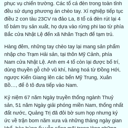
phục vụ chiến trường. Các tổ cá đèn trong toàn tỉnh
đều sử dụng phương án chèo tay. Xí nghiệp tiếp tục
điều 2 con tàu 23CV ra đảo La, 8 tổ cá đèn rút lại 4
tổ bám trụ sản xuất, họ dựa vào rừng phi lao từ phía
Bắc cửa Nhật Lệ đến xã Nhân Trạch để tạm trú.
Hàng đêm, những tay chèo tay lại mang sản phẩm
nhập cho Trạm Hải sản, tại thôn Mỹ Cảnh, phía
Nam cửa Nhật Lệ. Anh em 4 tổ còn lại được bố trí,
dùng thuyền gỗ chở vũ khí, hàng hoá từ Đồng Hới,
ngược Kiến Giang lên các bến Mỹ Trung, Xuân
Bồ…, để ô tô đưa tiếp vào Nam.
Kỷ niệm 67 năm Ngày truyền thống ngành Thuỷ
sản, 51 năm Ngày giải phóng miền Nam, thống nhất
đất nước, Quảng Trị đã đôi bờ sum họp nhưng ký
ức về trận bom năm xưa và những tháng ngày gian