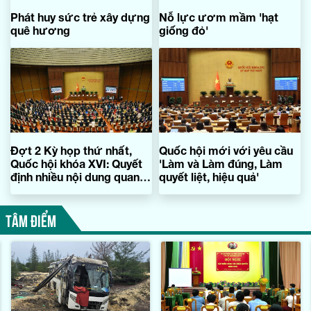
Phát huy sức trẻ xây dựng
Nỗ lực ươm mầm 'hạt
quê hương
giống đỏ'
Đợt 2 Kỳ họp thứ nhất,
Quốc hội mới với yêu cầu
Quốc hội khóa XVI: Quyết
'Làm và Làm đúng, Làm
định nhiều nội dung quan
quyết liệt, hiệu quả'
trọng
TÂM ĐIỂM