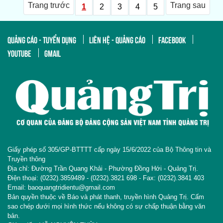
Trang trước
Trang sau
1
2
3
4
5
QUẢNG CÁO - TUYỂN DỤNG
LIÊN HỆ - QUẢNG CÁO
FACEBOOK
YOUTUBE
GMAIL
Giấy phép số 305/GP-BTTTT cấp ngày 15/6/2022 của Bộ Thông tin và
Truyền thông
Địa chỉ: Đường Trần Quang Khải - Phường Đồng Hới - Quảng Trị.
Điện thoại: (0232).3859489 - (0232).3821 698 - Fax: (0232).3841 403
Email: baoquangtridientu@gmail.com
Bản quyền thuộc về Báo và phát thanh, truyền hình Quảng Trị. Cấm
sao chép dưới mọi hình thức nếu không có sự chấp thuận bằng văn
bản.