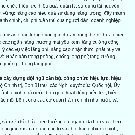
ng chức hiệu lực, hiệu quả; quản lý, sử dụng tài nguyên,
 bền vững; nâng cao hiệu quả sử dụng năng lượng; đẩy mạnh
 hành chính, chi phí tuân thủ của người dân, doanh nghiệp;
các dự án quan trọng quốc gia, dự án trọng điểm, dự án hiệu
 lớn; các ngân hàng thương mại yếu kém; tăng cường công
xử lý các vụ việc lãng phí; nâng cao nhận thức, phát huy vai
ể và Nhân dân trong phòng, chống lãng phí; tăng cường
c phòng, chống lãng phí.
và xây dựng đội ngũ cán bộ, công chức hiệu lực, hiệu
 Chính trị, Ban Bí thư, các Nghị quyết của Quốc hội, Ủy
ành chính nhà nước tinh gọn, hoạt động hiệu lực, hiệu
ọn đầu mối bên trong các cơ quan hành chính nhà nước và
t, sắp xếp tổ chức theo hướng đa ngành, đa lĩnh vực theo
chỉ giao một cơ quan chủ trì và chịu trách nhiệm chính;