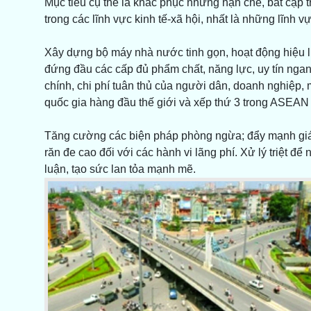
Mục tiêu cụ thể là khắc phục những hạn chế, bất cập t
trong các lĩnh vực kinh tế-xã hội, nhất là những lĩnh vự
Xây dựng bộ máy nhà nước tinh gọn, hoạt động hiệu lự
đứng đầu các cấp đủ phẩm chất, năng lực, uy tín ngan
chính, chi phí tuân thủ của người dân, doanh nghiệp
quốc gia hàng đầu thế giới và xếp thứ 3 trong ASEAN v
Tăng cường các biện pháp phòng ngừa; đẩy mạnh giám sá
răn đe cao đối với các hành vi lãng phí. Xử lý triệt để
luận, tạo sức lan tỏa mạnh mẽ.