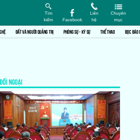
Tìm
Liên
Chuyên
kiếm
Facebook
hệ
mục
GHỆ
ĐẤT VÀ NGƯỜI QUẢNG TRỊ
PHÓNG SỰ - KÝ SỰ
THỂ THAO
ĐỌC BÁO 
ĐỐI NGOẠI