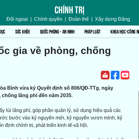
Chính trị
Đối ngoại
|
Chính quyền
|
Đoàn thể
|
Xây dựng Đảng
DỤC
SỨC KHỎE
QUỐC PHÒNG - AN NINH
PHÁP LUẬT
KHOA HỌC-CÔNG N
ốc gia về phòng, chống
a Bình vừa ký Quyết định số 806/QĐ-TTg, ngày
, chống lãng phí đến năm 2035.
y lùi lãng phí, góp phần quản lý, sử dụng hiệu quả các
nước bước vào kỷ nguyên mới, kỷ nguyên vươn mình, kỷ
định chính trị, phát triển kinh tế-xã hội.