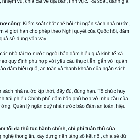
 nhiệm vụ, chia cắt về địa bàn, lĩnh vực. Rà soát, đánh giá
 nợ công:
Kiểm soát chặt chẽ bội chi ngân sách nhà nước,
m vi giới hạn cho phép theo Nghị quyết của Quốc hội, đảm
 quả sử dụng vốn vay.
ác nhà tài trợ nước ngoài bảo đảm hiệu quả kinh tế-xã
 theo quy định phù hợp với yêu cầu thực tiễn, gắn với quản
bảo đảm hiệu quả, an toàn và thanh khoản của ngân sách
ân sách nhà nước kịp thời, đầy đủ, đúng hạn. Tổ chức huy
h trái phiếu Chính phủ đảm bảo phù hợp với nhu cầu của
rường. Quản lý ngân quỹ nhà nước bảo đảm an toàn, hiệu
m tối đa thủ tục hành chính, chi phí tuân thủ của
ghệ thông tin, xây dựng nền tảng số kết nối, chia sẻ dữ