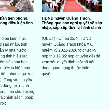
thần tiên phong,
HĐND huyện Quảng Trạch:
ng điều kiện tinh
Thông qua các nghị quyết về sáp
nhập, sắp xếp đơn vị hành chính
 điều kiện thực
(QBĐT) - Chiều 22/4, HĐND
g sáp nhập, tinh
huyện Quảng Trạch khóa XX,
ản lý nhà nước
nhiệm kỳ 2021-2026 tổ chức kỳ
g tính hiệu lực,
họp thứ 19 (kỳ họp chuyên đề) để
kiệm và khoa học
xem xét, quyết định một số nội
nước ta hiện nay,
dung quan trọng thuộc thẩm
rò tiên phong, gương
quyền.
, đảng viên là yếu
 là động lực mạnh
hực hiện chủ trương
à chính sách, pháp
ước.