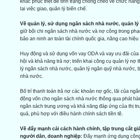
khắc phục triệt để tình trạng chồng chéo về chức năng,
lại việc giao, quản lý biên chế.
Về quản lý, sử dụng ngân sách nhà nước, quản lý
giữ bội chi ngân sách nhà nước và nợ công trong phạ
bảo an ninh an toàn tài chính quốc gia, nâng cao hiệu
Huy động và sử dụng vốn vay ODA và vay ưu đãi của c
hội và khả năng trả nợ; triển khai công cụ quản lý nợ
lý ngân sách nhà nước, quản lý ngân quỹ nhà nước, 
nhà nước.
Bố trí thanh toán trả nợ các khoản nợ gốc, lãi của ng
động vốn cho ngân sách nhà nước thông qua phát hàn
ngân sách trung ương và khả năng đáp ứng của thị t
quả, phù hợp với điều hành chính sách tiền tệ.
Về đẩy mạnh cải cách hành chính, tập trung cắt giả
người dân, doanh nghiệp:
Đẩy mạnh ứng dụng công n