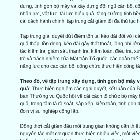
dựng, tinh gọn bộ máy và xây dựng đội ngũ cán bộ, cô
nhân lực, vật lực, tài lực hiệu quả, tăng cường tính
cải cách hành chính, tập trung cắt giảm tối đa thủ tục
Tập trung giải quyết dứt điểm tồn tại kéo dài đối với 
quả thấp, tồn đọng, kéo dài gây thất thoát, lãng phí
tác kiểm tra, giám sát, thanh tra, kiểm toán, điều tra, 
trò và trách nhiệm của Mặt trận Tổ quốc, các đoàn th
năng lực cho các cán bộ, công chức thực hiện công tá
Theo đó, về tập trung xây dựng, tinh gọn bộ máy 
quả:
Thực hiện nghiêm các nghị quyết, kết luận của Bộ
ban Thường vụ Quốc hội về cải cách tổ chức bộ máy h
quả, trọng tâm là rà soát, sắp xếp, kiện toàn, tinh g
đơn vị sự nghiệp công lập.
Đồng thời cắt giảm đầu mối trung gian không cần thiế
nguyên tắc một cơ quan thực hiện nhiều việc, một việc 