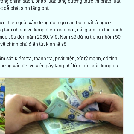
rong chính sách, pháp luật; tăng cường thực thi pháp luật
c dễ phát sinh lãng phí.
c, hiệu quả; xây dựng đội ngũ cán bộ, nhất là người
g tầm nhiệm vụ trong điều kiện mới; cắt giảm thủ tục hành
, mục tiêu đến năm 2030, Việt Nam sẽ đứng trong nhóm 50
ề chính phủ điện tử, kinh tế số.
t, kiểm tra, thanh tra, phát hiện, xử lý mạnh, có tính
 những vấn đề, vụ việc gây lãng phí lớn, bức xúc trong dư