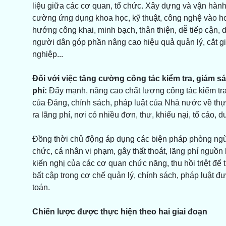
liệu giữa các cơ quan, tổ chức. Xây dựng và vận hành
cường ứng dụng khoa học, kỹ thuật, công nghệ vào hoạ
hướng công khai, minh bạch, thân thiện, dễ tiếp cận, 
người dân góp phần nâng cao hiệu quả quản lý, cắt gi
nghiệp...
Đối với việc tăng cường công tác kiểm tra, giám sát,
phí:
Đẩy mạnh, nâng cao chất lượng công tác kiểm tra,
của Đảng, chính sách, pháp luật của Nhà nước về thực 
ra lãng phí, nơi có nhiều đơn, thư, khiếu nại, tố cáo, 
Đồng thời chủ động áp dụng các biện pháp phòng ngừa;
chức, cá nhân vi phạm, gây thất thoát, lãng phí nguồn 
kiến nghị của các cơ quan chức năng, thu hồi triệt để 
bất cập trong cơ chế quản lý, chính sách, pháp luật đư
toán.
Chiến lược được thực hiện theo hai giai đoạn