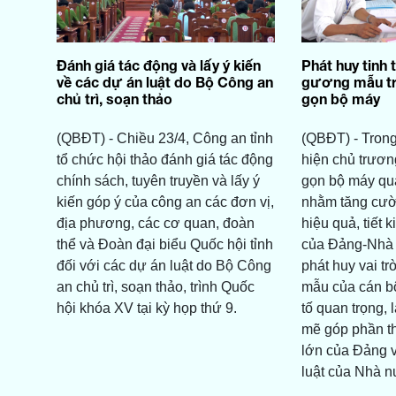
Đánh giá tác động và lấy ý kiến
Phát huy tinh 
về các dự án luật do Bộ Công an
gương mẫu tro
chủ trì, soạn thảo
gọn bộ máy
(QBĐT) - Chiều 23/4, Công an tỉnh
(QBĐT) - Trong
tổ chức hội thảo đánh giá tác động
hiện chủ trươn
chính sách, tuyên truyền và lấy ý
gọn bộ máy qu
kiến góp ý của công an các đơn vị,
nhằm tăng cườn
địa phương, các cơ quan, đoàn
hiệu quả, tiết 
thể và Đoàn đại biểu Quốc hội tỉnh
của Đảng-Nhà 
đối với các dự án luật do Bộ Công
phát huy vai t
an chủ trì, soạn thảo, trình Quốc
mẫu của cán bộ
hội khóa XV tại kỳ họp thứ 9.
tố quan trọng,
mẽ góp phần t
lớn của Đảng v
luật của Nhà n