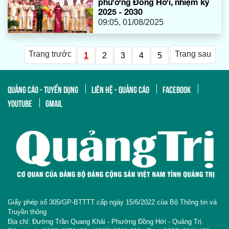
phường Đồng Hới, nhiệm kỳ
2025 - 2030
09:05, 01/08/2025
Trang trước
Trang sau
1
2
3
4
5
QUẢNG CÁO - TUYỂN DỤNG
LIÊN HỆ - QUẢNG CÁO
FACEBOOK
YOUTUBE
GMAIL
Giấy phép số 305/GP-BTTTT cấp ngày 15/6/2022 của Bộ Thông tin và
Truyền thông
Địa chỉ: Đường Trần Quang Khải - Phường Đồng Hới - Quảng Trị.