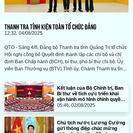
THANH TRA TỈNH KIỆN TOÀN TỔ CHỨC ĐẢNG
12:32, 04/08/2025
QTO - Sáng 4/8, Đảng bộ Thanh tra tỉnh Quảng Trị tổ chức
Hội nghị công bố Quyết định thành lập các chi bộ và chỉ
định Ban Chấp hành (BCH), bí thư, phó bí thư chi bộ. Ủy
viên Ban Thường vụ (BTV) Tỉnh ủy, Chánh Thanh tra tỉnh
Nguyễn Lương Bình tham dự.
Kết luận của Bộ Chính trị, Ban
Bí thư về tích cực triển khai
vận hành mô hình chính quyền
địa phương 2 cấp, chuyển
05:46, 02/08/2025
mạnh cấp cơ sở
Chủ tịch nước Lương Cường
gửi thông điệp chúc mừng