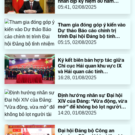
nhân dịp kỷ niệm 80 năm
thành lập Liên hợp quốc
05:41, 02/08/2025
Tham gia đóng góp ý kiến vào
Dự thảo Báo cáo chính trị
trình Đại hội Đảng bộ tỉnh
nhiệm kỳ 2025-2030 (Tiếp
05:15, 02/08/2025
theo)
Ký kết biên bản hợp tác giữa
Chi cục Hải quan khu vực IX
và Hải quan các tỉnh
Khammuane, Savannakhet,
16:28, 01/08/2025
Salavan
Định hướng nhân sự Đại hội
XIV của Đảng: “Vừa động, vừa
mở” để không bỏ lọt người
tài
14:20, 01/08/2025
Đại hội Đảng bộ Công an