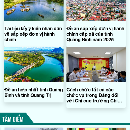
Tài liệu lấy ý kiến nhân dân
Đề án sắp xếp đơn vị hành
về sắp xếp đơn vị hành
chính cấp xã của tỉnh
chính
Quảng Bình năm 2025
Đề án hợp nhất tỉnh Quảng
Cách chức tất cả các
Bình và tỉnh Quảng Trị
chức vụ trong Đảng đối
với Chi cục trưởng Chi
cục Thi hành án dân sự TP.
Đồng Hới
TÂM ĐIỂM