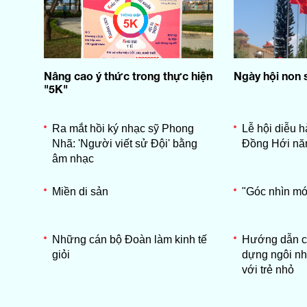
Nâng cao ý thức trong thực hiện
Ngày hội non 
"5K"
Ra mắt hồi ký nhạc sỹ Phong
Lễ hội diễu 
Nhã: 'Người viết sử Đội' bằng
Đồng Hới nă
âm nhạc
Miền di sản
"Góc nhìn mới
Những cán bộ Đoàn làm kinh tế
Hướng dẫn cá
giỏi
dựng ngôi nh
với trẻ nhỏ