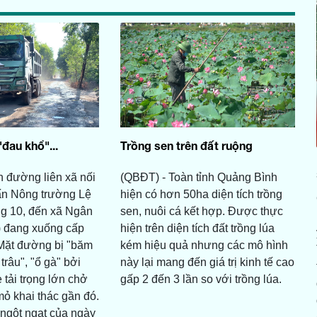
au khổ"...
Trồng sen trên đất ruộng
 đường liên xã nối
(QBĐT) - Toàn tỉnh Quảng Bình
rấn Nông trường Lệ
hiện có hơn 50ha diện tích trồng
g 10, đến xã Ngân
sen, nuôi cá kết hợp. Được thực
) đang xuống cấp
hiện trên diện tích đất trồng lúa
 Mặt đường bị "băm
kém hiệu quả nhưng các mô hình
 trâu", "ổ gà" bởi
này lại mang đến giá trị kinh tế cao
 tải trọng lớn chở
gấp 2 đến 3 lần so với trồng lúa.
mỏ khai thác gần đó.
ngột ngạt của ngày