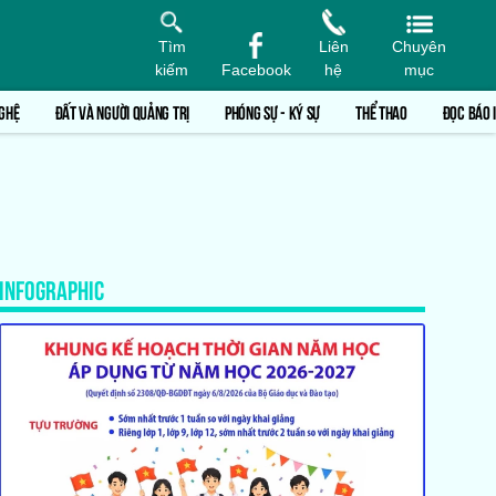
Tìm
Liên
Chuyên
kiếm
Facebook
hệ
mục
GHỆ
ĐẤT VÀ NGƯỜI QUẢNG TRỊ
PHÓNG SỰ - KÝ SỰ
THỂ THAO
ĐỌC BÁO 
INFOGRAPHIC