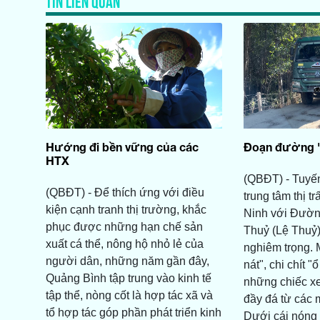
Hướng đi bền vững của các
Đoạn đường "đ
HTX
(QBĐT) - Tuyến
(QBĐT) - Để thích ứng với điều
trung tâm thị t
kiện cạnh tranh thị trường, khắc
Ninh với Đườn
phục được những hạn chế sản
Thuỷ (Lệ Thuỷ
xuất cá thể, nông hộ nhỏ lẻ của
nghiêm trọng.
người dân, những năm gần đây,
nát", chi chít "ổ
Quảng Bình tập trung vào kinh tế
những chiếc xe
tập thể, nòng cốt là hợp tác xã và
đầy đá từ các 
tổ hợp tác góp phần phát triển kinh
Dưới cái nóng 