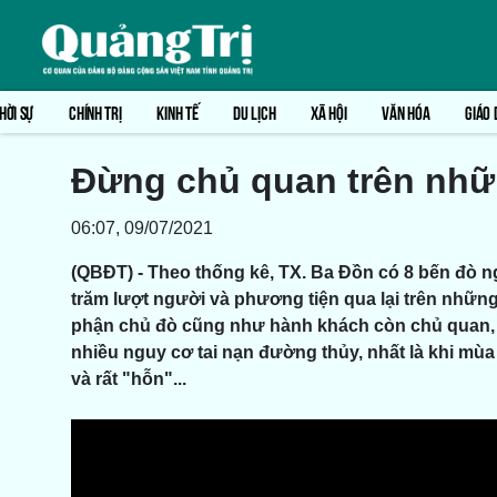
HỜI SỰ
CHÍNH TRỊ
KINH TẾ
DU LỊCH
XÃ HỘI
VĂN HÓA
GIÁO 
Đừng chủ quan trên nh
06:07, 09/07/2021
(QBĐT) - Theo thống kê, TX. Ba Đồn có 8 bến đò 
trăm lượt người và phương tiện qua lại trên nhữn
phận chủ đò cũng như hành khách còn chủ quan, c
nhiều nguy cơ tai nạn đường thủy, nhất là khi mù
và rất "hỗn"...