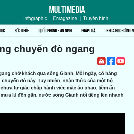
Multimedia
Infographic
|
Emagazine
|
Truyền hình
DỤC
SỨC KHỎE
QUỐC PHÒNG - AN NINH
PHÁP LUẬT
KHOA HỌC-CÔNG N
ững chuyến đò ngang
ngang chở khách qua sông Gianh. Mỗi ngày, có hằng
g chuyến đò này. Tuy nhiên, nhận thức của một bộ
hưa tự giác chấp hành việc mặc áo phao, tiềm ẩn
a mưa lũ đến gần, nước sông Gianh nổi tiếng lên nhanh