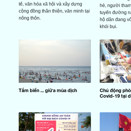
tế, văn hóa xã hội và xây dựng
hè, người tham
cộng đồng thân thiện, văn minh tại
tuyến đường nà
nông thôn.
hộ dân đang vô
khói bụi.
Tắm biển ... giữa mùa dịch
Chủ động phò
Covid-19 tại 