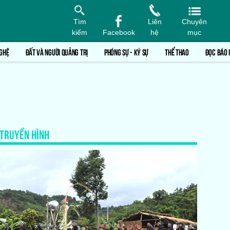
Tìm
Liên
Chuyên
kiếm
Facebook
hệ
mục
GHỆ
ĐẤT VÀ NGƯỜI QUẢNG TRỊ
PHÓNG SỰ - KÝ SỰ
THỂ THAO
ĐỌC BÁO 
TRUYỀN HÌNH