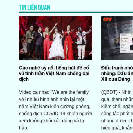
TIN LIÊN QUAN
Các nghệ sỹ nổi tiếng hát để cổ
Đấu tranh ph
vũ tinh thần Việt Nam chống đại
nhũng: Dấu ấn
dịch
XII của Đảng
Video ca nhạc "We are the family"
(QBĐT) - Nhìn
với nhiều hình ảnh nhìn lại một
qua, tham nhũ
năm Việt Nam kiên cường phòng,
kiềm chế, ngăn
chống dịch COVID-19 khiến người
công tác phát h
xem không khỏi xúc động và tự
nhũng được chỉ
hào.
hiệu quả, khẳn