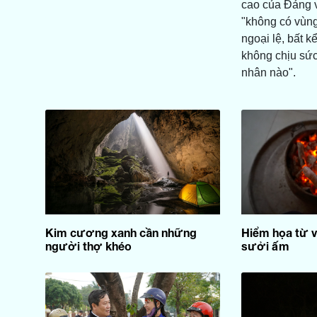
cao của Đảng v
"không có vùn
ngoại lệ, bất k
không chịu sức
nhân nào".
Kim cương xanh cần những
Hiểm họa từ v
người thợ khéo
sưởi ấm