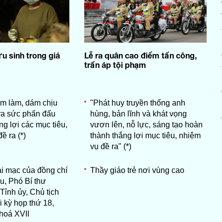
 sinh trong giá
Lễ ra quân cao điểm tấn công,
trấn áp tội phạm
m làm, dám chịu
"Phát huy truyền thống anh
 ra sức phấn đấu
hùng, bản lĩnh và khát vọng
ng lợi các mục tiêu,
vươn lên, nỗ lực, sáng tạo hoàn
ề ra (*)
thành thắng lợi mục tiêu, nhiệm
vụ đề ra" (*)
ai mạc của đồng chí
Thầy giáo trẻ nơi vùng cao
u, Phó Bí thư
Tỉnh ủy, Chủ tịch
 kỳ họp thứ 18,
hoá XVII