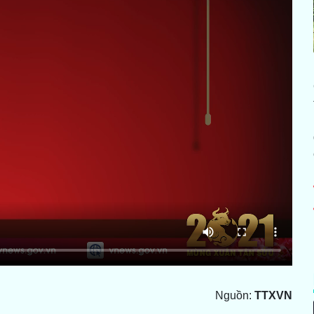
Nguồn:
TTXVN