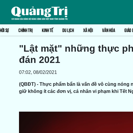
HỜI SỰ
CHÍNH TRỊ
KINH TẾ
DU LỊCH
XÃ HỘI
VĂN HÓA
GIÁO 
"Lật mặt" những thực p
đán 2021
07:02, 08/02/2021
(QBĐT) - Thực phẩm bẩn là vấn đề vô cùng nóng n
giữ không ít các đơn vị, cá nhân vi phạm khi Tết 