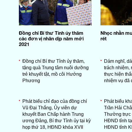
Đồng chí Bí thư Tỉnh ủy thăm
Nhọc nhằn mưu
các đơn vị nhân dịp năm mới
rét
2021
Đồng chí Bí thư Tỉnh ủy thăm,
Dám nghĩ, dá
tặng quà Trung tâm nuôi dưỡng
trách nhiệm,
trẻ khuyết tật, mồ côi Hướng
thực hiện thắ
Phương
nhiệm vụ đã đ
Phát biểu chỉ đạo của đồng chí
Phát biểu kh
Vũ Đại Thắng, Ủy viên dự
Trần Hải Châ
khuyết Ban Chấp hành Trung
Thường trực 
ương Đảng, Bí thư Tỉnh ủy tại kỳ
HĐND tỉnh tại
họp thứ 18, HĐND khóa XVII
HĐND tỉnh K