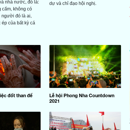
à nhà nước, đó là:
dự và chỉ đạo hội nghị.
g cấm, không có
ể người đó là ai,
 ép của bất kỳ cá
iệc đốt than để
Lễ hội Phong Nha Countdown
2021