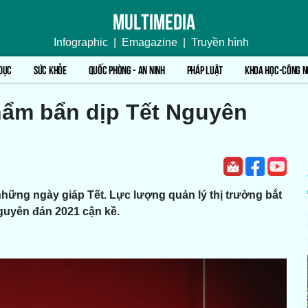
Multimedia
Infographic
|
Emagazine
|
Truyền hình
DỤC
SỨC KHỎE
QUỐC PHÒNG - AN NINH
PHÁP LUẬT
KHOA HỌC-CÔNG N
hẩm bẩn dịp Tết Nguyên
hững ngày giáp Tết. Lực lượng quản lý thị trường bắt
Nguyên đán 2021 cận kề.