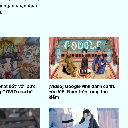
ể ngăn chặn dịch
.
phát sốt' với bức
[Video] Google vinh danh ca trù
g COVID của bé
của Việt Nam trên trang tìm
kiếm