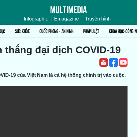
Multimedia
Infographic
|
Emagazine
|
Truyền hình
DỤC
SỨC KHỎE
QUỐC PHÒNG - AN NINH
PHÁP LUẬT
KHOA HỌC-CÔNG N
n thắng đại dịch COVID-19
D-19 của Việt Nam là cả hệ thống chính trị vào cuộc,