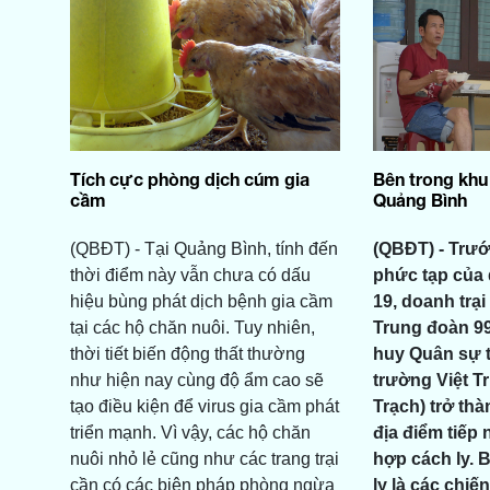
Tích cực phòng dịch cúm gia
Bên trong khu
cầm
Quảng Bình
(QBĐT) - Tại Quảng Bình, tính đến
(QBĐT) - Trướ
thời điểm này vẫn chưa có dấu
phức tạp của 
hiệu bùng phát dịch bệnh gia cầm
19, doanh trại
tại các hộ chăn nuôi. Tuy nhiên,
Trung đoàn 99
thời tiết biến động thất thường
huy Quân sự t
như hiện nay cùng độ ẩm cao sẽ
trường Việt T
tạo điều kiện để virus gia cầm phát
Trạch) trở thà
triển mạnh. Vì vậy, các hộ chăn
địa điểm tiếp
nuôi nhỏ lẻ cũng như các trang trại
hợp cách ly. 
cần có các biện pháp phòng ngừa
ly là các chiế