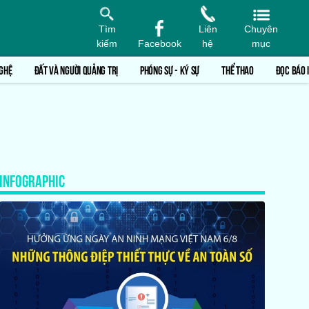
Tìm
Liên
Chuyên
kiếm
Facebook
hệ
mục
GHỆ
ĐẤT VÀ NGƯỜI QUẢNG TRỊ
PHÓNG SỰ - KÝ SỰ
THỂ THAO
ĐỌC BÁO 
INFOGRAPHIC