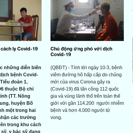
 cách ly Covid-19
Chủ động ứng phó với dịch
Covid-19
c những diễn biến
(QBĐT) - Tính tới ngày 10-3, bệnh
dịch bệnh Covid-
viêm đường hô hấp cấp do chủng
 Tiểu đoàn 1,
mới của virus Corona gây ra
6 thuộc Bộ chỉ
(Covid-19) đã tấn công 112 quốc
ỉnh (TT. Nông
gia và vùng lãnh thổ trên toàn thế
rung, huyện Bố
giới với gần 114.200 người nhiễm
nh một trong hai
bệnh và hơn 4.000 người tử
 nhận các trường
vong.
Bên trong khu cách
n sỹ, y bác sỹ đang