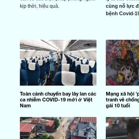
kịp thời, hiệu quả.
cùng nỗ lực đ
bệnh Covid-19
Toàn cảnh chuyến bay lây lan các
Mạng xã hội '
ca nhiễm COVID-19 mới ở Việt
tranh vẽ chốn
Nam
gái 10 tuổi