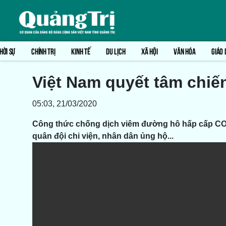
HỜI SỰ
CHÍNH TRỊ
KINH TẾ
DU LỊCH
XÃ HỘI
VĂN HÓA
GIÁO 
Việt Nam quyết tâm chiế
05:03, 21/03/2020
Công thức chống dịch viêm đường hô hấp cấp COVI
quân đội chi viện, nhân dân ủng hộ...