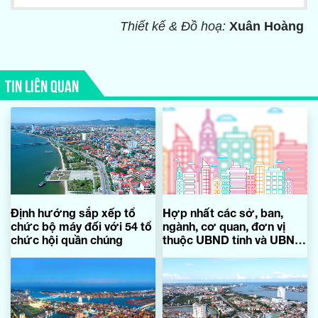
Thiết kế & Đồ hoạ:
Xuân Hoàng
TIN LIÊN QUAN
Định hướng sắp xếp tổ
Hợp nhất các sở, ban,
chức bộ máy đối với 54 tổ
ngành, cơ quan, đơn vị
chức hội quần chúng
thuộc UBND tỉnh và UBND
cấp huyện