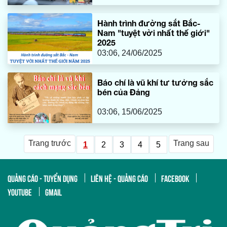
Hành trình đường sắt Bắc-
Nam "tuyệt vời nhất thế giới"
2025
03:06, 24/06/2025
Báo chí là vũ khí tư tưởng sắc
bén của Đảng
03:06, 15/06/2025
Trang trước
Trang sau
1
2
3
4
5
QUẢNG CÁO - TUYỂN DỤNG
LIÊN HỆ - QUẢNG CÁO
FACEBOOK
YOUTUBE
GMAIL