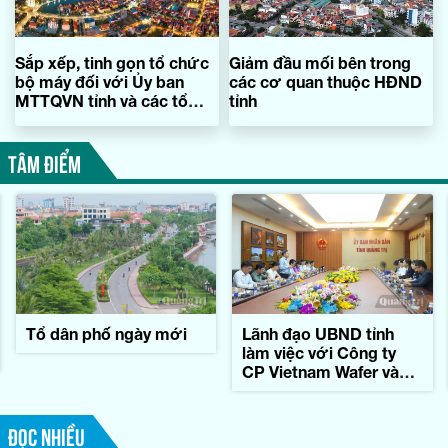
Sắp xếp, tinh gọn tổ chức
Giảm đầu mối bên trong
bộ máy đối với Ủy ban
các cơ quan thuộc HĐND
MTTQVN tỉnh và các tổ
tỉnh
chức chính trị-xã hội
TÂM ĐIỂM
Tổ dân phố ngày mới
Lãnh đạo UBND tỉnh
làm việc với Công ty
CP Vietnam Wafer và
Tập đoàn Konematsu
Corporation (Nhật Bản)
ĐỌC NHIỀU