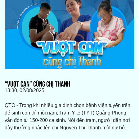
“VƯỢT CẠN” CÙNG CHỊ THANH
13:30, 02/08/2025
QTO - Trong khi nhiều gia đình chọn bệnh viện tuyến trên
để sinh con thì mỗi năm, Trạm Y tế (TYT) Quảng Phong
vẫn đón từ 150-200 ca sinh. Nói đến trạm, người dân nơi
đây thường nhắc tên chị Nguyễn Thị Thanh-một nữ hộ
sinh “mát tay” đã từng đồng hành với hàng nghìn sản phụ