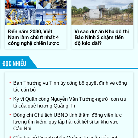
Đến năm 2030, Việt
Vì sao dự án Khu đô thị
Nam làm chủ ít nhất 4
Bảo Ninh 3 chậm tiến
công nghệ chiến lược
độ kéo dài?
ĐỌC NHIỀU
Ban Thường vụ Tỉnh ủy công bố quyết định về công
tác cán bộ
Kỳ vĩ Quận công Nguyễn Văn Tường-người con ưu
tú của quê hương Quảng Trị
Đồng chí Chủ tịch UBND tỉnh thăm, động viên lực
lượng tìm kiếm, quy tập hài cốt liệt sĩ tại khu vực
Câu Nhi
Câu lạc bộ Doanh nhân Quảng Trị tri ân các anh