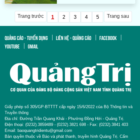
Trang trước
Trang sau
1
2
3
4
5
QUẢNG CÁO - TUYỂN DỤNG
LIÊN HỆ - QUẢNG CÁO
FACEBOOK
YOUTUBE
GMAIL
Giấy phép số 305/GP-BTTTT cấp ngày 15/6/2022 của Bộ Thông tin và
Truyền thông
Địa chỉ: Đường Trần Quang Khải - Phường Đồng Hới - Quảng Trị.
Điện thoại: (0232).3859489 - (0232).3821 698 - Fax: (0232).3841 403
Email: baoquangtridientu@gmail.com
Bản quyền thuộc về Báo và phát thanh, truyền hình Quảng Trị. Cấm