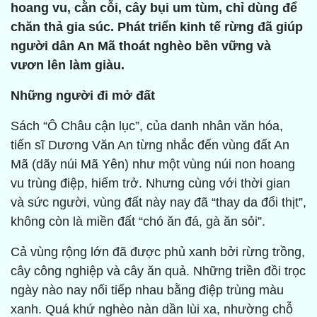
hoang vu, cằn cỗi, cây bụi um tùm, chỉ dùng để
chăn thả gia súc. Phát triển kinh tế rừng đã giúp
người dân An Mã thoát nghèo bền vững và
vươn lên làm giàu.
Những người đi mở đất
Sách “Ô Châu cận lục”, của danh nhân văn hóa,
tiến sĩ Dương Văn An từng nhắc đến vùng đất An
Mã (dãy núi Mã Yên) như một vùng núi non hoang
vu trùng điệp, hiểm trở. Nhưng cùng với thời gian
và sức người, vùng đất này nay đã “thay da đổi thịt”,
không còn là miền đất “chó ăn đá, gà ăn sỏi”.
Cả vùng rộng lớn đã được phủ xanh bởi rừng trồng,
cây công nghiệp và cây ăn quả. Những triền đồi trọc
ngày nào nay nối tiếp nhau bằng điệp trùng màu
xanh. Quá khứ nghèo nàn dần lùi xa, nhường chỗ