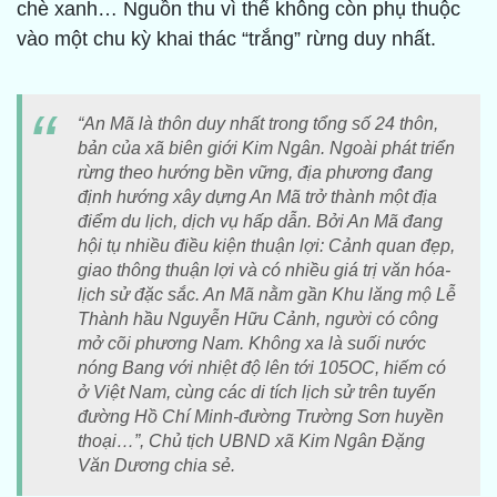
chè xanh… Nguồn thu vì thế không còn phụ thuộc
vào một chu kỳ khai thác “trắng” rừng duy nhất.
“An Mã là thôn duy nhất trong tổng số 24 thôn,
bản của xã biên giới Kim Ngân. Ngoài phát triển
rừng theo hướng bền vững, địa phương đang
định hướng xây dựng An Mã trở thành một địa
điểm du lịch, dịch vụ hấp dẫn. Bởi An Mã đang
hội tụ nhiều điều kiện thuận lợi: Cảnh quan đẹp,
giao thông thuận lợi và có nhiều giá trị văn hóa-
lịch sử đặc sắc. An Mã nằm gần Khu lăng mộ Lễ
Thành hầu Nguyễn Hữu Cảnh, người có công
mở cõi phương Nam. Không xa là suối nước
nóng Bang với nhiệt độ lên tới 105OC, hiếm có
ở Việt Nam, cùng các di tích lịch sử trên tuyến
đường Hồ Chí Minh-đường Trường Sơn huyền
thoại…”, Chủ tịch UBND xã Kim Ngân Đặng
Văn Dương chia sẻ.