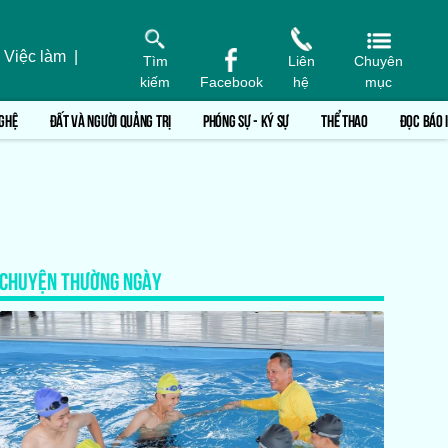
 Việc làm
|
Tìm
Liên
Chuyên
kiếm
Facebook
hệ
mục
GHỆ
ĐẤT VÀ NGƯỜI QUẢNG TRỊ
PHÓNG SỰ - KÝ SỰ
THỂ THAO
ĐỌC BÁO 
CHUYỆN THƯỜNG NGÀY