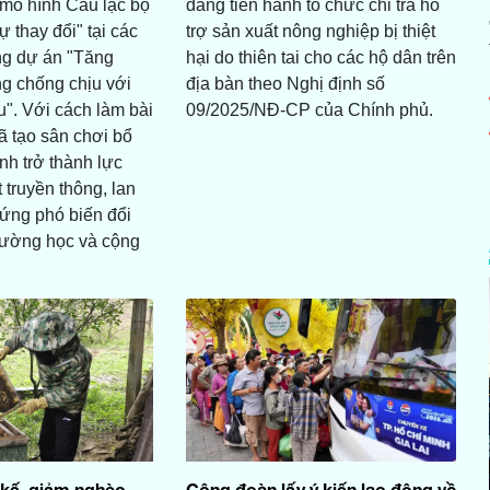
i mô hình Câu lạc bộ
đang tiến hành tổ chức chi trả hỗ
ự thay đổi" tại các
trợ sản xuất nông nghiệp bị thiệt
ng dự án "Tăng
hại do thiên tai cho các hộ dân trên
g chống chịu với
địa bàn theo Nghị định số
u". Với cách làm bài
09/2025/NĐ-CP của Chính phủ.
ã tạo sân chơi bổ
inh trở thành lực
 truyền thông, lan
ứng phó biến đổi
trường học và cộng
 kế, giảm nghèo
Công đoàn lấy ý kiến lao động về