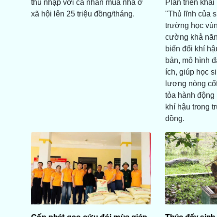
thu nhập với cá nhân mua nhà ở
Plan triển kha
xã hội lên 25 triệu đồng/tháng.
"Thủ lĩnh của s
trường học vù
cường khả năn
biến đổi khí hậ
bản, mô hình đ
ích, giúp học s
lượng nòng cốt
tỏa hành động 
khí hậu trong 
đồng.
Cấp phát gạo cứu đói mùa giáp
Thúc đẩy sinh