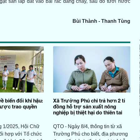
ạt san lấp đất vào bãi rác đang cháy, sau đó tưới nước
Bùi Thành - Thanh Tùng
ề biến đổi khí hậu:
Xã Trường Phú chi trả hơn 2 tỉ
được trao quyền
đồng hỗ trợ sản xuất nông
nghiệp bị thiệt hại do thiên tai
g 1/2025, Hội Chữ
QTO - Ngày 8/4, thông tin từ xã
hối hợp với Tổ chức
Trường Phú cho biết, địa phương