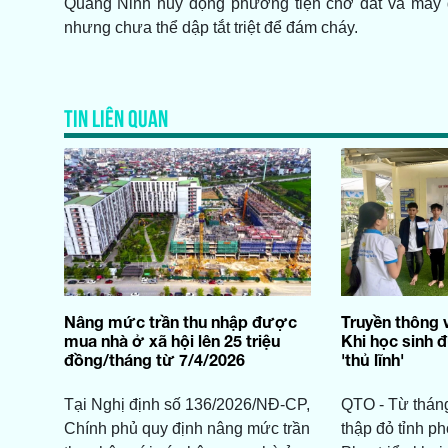
Quảng Ninh huy động phương tiện chở đất và máy g
nhưng chưa thể dập tắt triệt để đám cháy.
TIN LIÊN QUAN
Nâng mức trần thu nhập được
Truyền thông v
mua nhà ở xã hội lên 25 triệu
Khi học sinh 
đồng/tháng từ 7/4/2026
'thủ lĩnh'
Tại Nghị định số 136/2026/NĐ-CP,
QTO - Từ thán
Chính phủ quy định nâng mức trần
thập đỏ tỉnh p