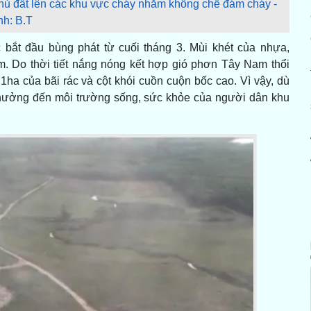
ủ đất lên các khu vực cháy nhằm khống chế đám cháy -
nh: B.T
bắt đầu bùng phát từ cuối tháng 3. Mùi khét của nhựa,
m. Do thời tiết nắng nóng kết hợp gió phơn Tây Nam thổi
1ha của bãi rác và cột khói cuồn cuộn bốc cao. Vì vậy, dù
 hưởng đến môi trường sống, sức khỏe của người dân khu