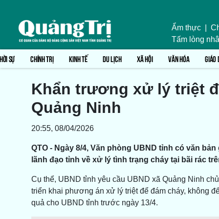
Ẩm thực
|
Ch
Tấm lòng nhâ
HỜI SỰ
CHÍNH TRỊ
KINH TẾ
DU LỊCH
XÃ HỘI
VĂN HÓA
GIÁO 
Khẩn trương xử lý triệt đ
Quảng Ninh
20:55, 08/04/2026
QTO - Ngày 8/4, Văn phòng UBND tỉnh có văn bản 
lãnh đạo tỉnh về xử lý tình trạng cháy tại bãi rác 
Cụ thể, UBND tỉnh yêu cầu UBND xã Quảng Ninh chủ tr
triển khai phương án xử lý triệt để đám cháy, không đ
quả cho UBND tỉnh trước ngày 13/4.