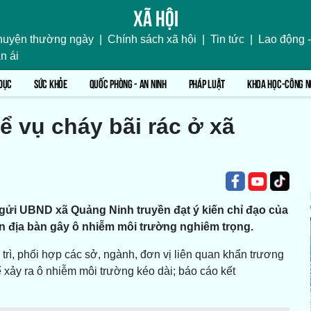
Xã hội
uyện thường ngày
|
Chính sách xã hội
|
Tin tức
|
Lao động -
n ái
DỤC
SỨC KHỎE
QUỐC PHÒNG - AN NINH
PHÁP LUẬT
KHOA HỌC-CÔNG N
ể vụ cháy bãi rác ở xã
gửi UBND xã Quảng Ninh truyền đạt ý kiến chỉ đạo của
trên địa bàn gây ô nhiễm môi trường nghiêm trọng.
ì, phối hợp các sở, ngành, đơn vị liên quan khẩn trương
ể xảy ra ô nhiễm môi trường kéo dài; báo cáo kết