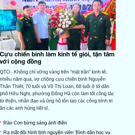
Cựu chiến binh làm kinh tế giỏi, tận tâm
với cộng đồng
QTO - Không chỉ vững vàng trên “mặt trận” kinh tế,
nhiều năm qua, vợ chồng cựu chiến binh Nguyễn
Thân Thiết, 70 tuổi và Võ Thị Loan, 68 tuổi ở tổ dân
phố Hữu Nghị, phường Đông Hà còn làm tốt công tác
từ thiện, nhân đạo và ủng hộ tôn tạo các công trình tri
ân các anh hùng liệt sĩ.
Rào Con bừng sáng ánh điện
Ra mắt đội hình tình nguyện viên 'Bình dân học vụ