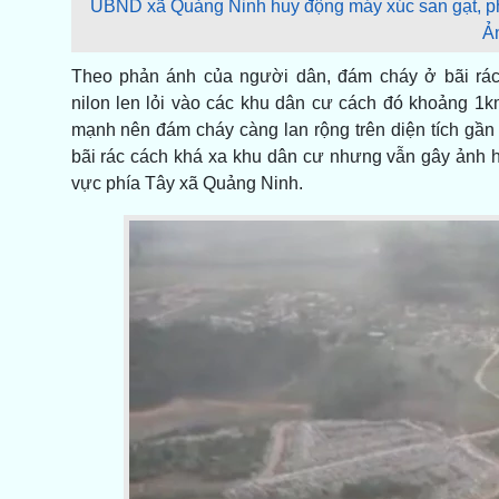
UBND xã Quảng Ninh huy động máy xúc san gạt, ph
Ả
Theo phản ánh của người dân, đám cháy ở bãi rác 
nilon len lỏi vào các khu dân cư cách đó khoảng 1k
mạnh nên đám cháy càng lan rộng trên diện tích gần 
bãi rác cách khá xa khu dân cư nhưng vẫn gây ảnh
vực phía Tây xã Quảng Ninh.