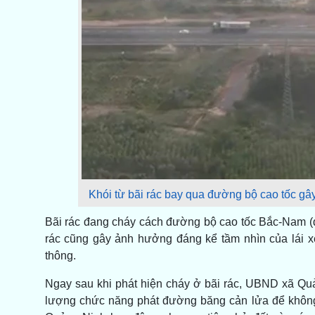
Khói từ bãi rác bay qua đường bộ cao tốc gâ
Bãi rác đang cháy cách đường bộ cao tốc Bắc-Nam (
rác cũng gây ảnh hưởng đáng kể tầm nhìn của lái xe,
thông.
Ngay sau khi phát hiện cháy ở bãi rác, UBND xã Qu
lượng chức năng phát đường băng cản lửa để không 