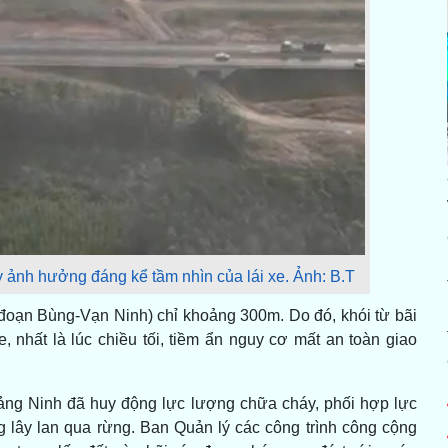
y ảnh hưởng đáng kể tầm nhìn của lái xe. Ảnh: B.T
đoạn Bùng-Vạn Ninh) chỉ khoảng 300m. Do đó, khói từ bãi
 nhất là lúc chiều tối, tiềm ẩn nguy cơ mất an toàn giao
ảng Ninh đã huy động lực lượng chữa cháy, phối hợp lực
lây lan qua rừng. Ban Quản lý các công trình công cộng