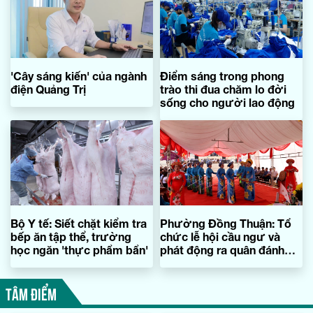
'Cây sáng kiến' của ngành
Điểm sáng trong phong
điện Quảng Trị
trào thi đua chăm lo đời
sống cho người lao động
Bộ Y tế: Siết chặt kiểm tra
Phường Đồng Thuận: Tổ
bếp ăn tập thể, trường
chức lễ hội cầu ngư và
học ngăn 'thực phẩm bẩn'
phát động ra quân đánh
bắt thủy sản năm 2026
TÂM ĐIỂM