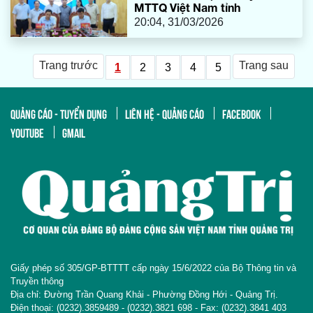
MTTQ Việt Nam tỉnh
20:04, 31/03/2026
Trang trước
Trang sau
1
2
3
4
5
QUẢNG CÁO - TUYỂN DỤNG
LIÊN HỆ - QUẢNG CÁO
FACEBOOK
YOUTUBE
GMAIL
Giấy phép số 305/GP-BTTTT cấp ngày 15/6/2022 của Bộ Thông tin và
Truyền thông
Địa chỉ: Đường Trần Quang Khải - Phường Đồng Hới - Quảng Trị.
Điện thoại: (0232).3859489 - (0232).3821 698 - Fax: (0232).3841 403