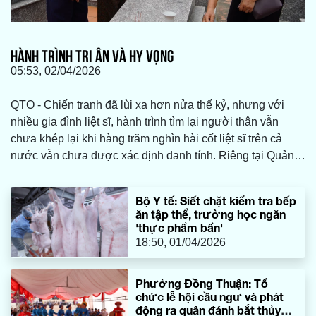
HÀNH TRÌNH TRI ÂN VÀ HY VỌNG
05:53, 02/04/2026
QTO - Chiến tranh đã lùi xa hơn nửa thế kỷ, nhưng với
nhiều gia đình liệt sĩ, hành trình tìm lại người thân vẫn
chưa khép lại khi hàng trăm nghìn hài cốt liệt sĩ trên cả
nước vẫn chưa được xác định danh tính. Riêng tại Quảng
Trị, mảnh đất từng là “tọa độ lửa” của chiến tranh, hiện còn
4.446 trường hợp liệt sĩ chưa xác định được danh tính.
Bộ Y tế: Siết chặt kiểm tra bếp
Mỗi ngôi mộ vô danh là một nỗi day dứt, một niềm khắc
ăn tập thể, trường học ngăn
khoải khôn nguôi…
'thực phẩm bẩn'
18:50, 01/04/2026
Phường Đồng Thuận: Tổ
chức lễ hội cầu ngư và phát
động ra quân đánh bắt thủy