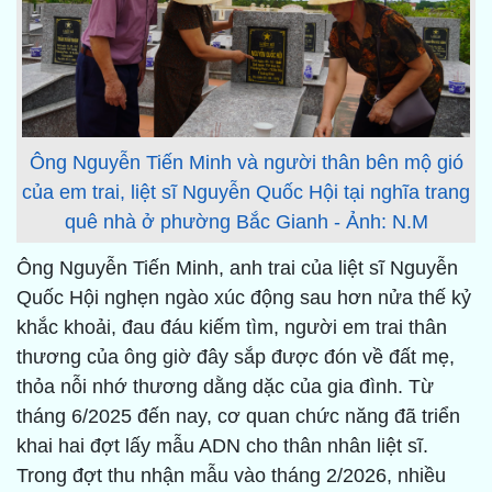
Ông Nguyễn Tiến Minh và người thân bên mộ gió
của em trai, liệt sĩ Nguyễn Quốc Hội tại nghĩa trang
quê nhà ở phường Bắc Gianh - Ảnh: N.M
Ông Nguyễn Tiến Minh, anh trai của liệt sĩ Nguyễn
Quốc Hội nghẹn ngào xúc động sau hơn nửa thế kỷ
khắc khoải, đau đáu kiếm tìm, người em trai thân
thương của ông giờ đây sắp được đón về đất mẹ,
thỏa nỗi nhớ thương dằng dặc của gia đình. Từ
tháng 6/2025 đến nay, cơ quan chức năng đã triển
khai hai đợt lấy mẫu ADN cho thân nhân liệt sĩ.
Trong đợt thu nhận mẫu vào tháng 2/2026, nhiều