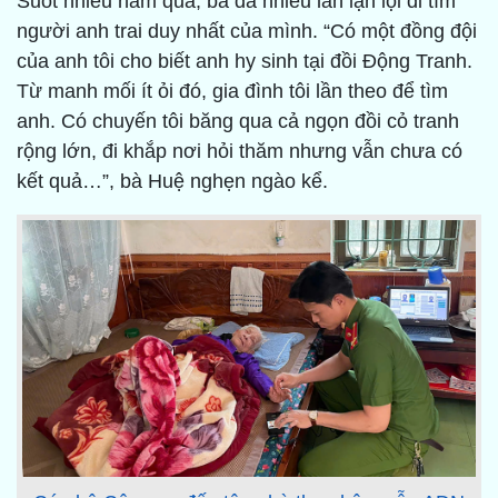
Suốt nhiều năm qua, bà đã nhiều lần lặn lội đi tìm
người anh trai duy nhất của mình. “Có một đồng đội
của anh tôi cho biết anh hy sinh tại đồi Động Tranh.
Từ manh mối ít ỏi đó, gia đình tôi lần theo để tìm
anh. Có chuyến tôi băng qua cả ngọn đồi cỏ tranh
rộng lớn, đi khắp nơi hỏi thăm nhưng vẫn chưa có
kết quả…”, bà Huệ nghẹn ngào kể.