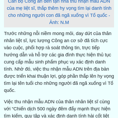
Cán bộ Công an đến tận nhà thu nhận mẫu ADN
của mẹ liệt sĩ, thắp thêm hy vọng tìm lại danh tính
cho những người con đã ngã xuống vì Tổ quốc -
Ảnh: N.M
Trước những nỗi niềm mong mỏi, day dứt của thân
nhân liệt sĩ, lực lượng Công an cơ sở đã tích cực
vào cuộc, phối hợp rà soát thông tin, trực tiếp
hướng dẫn và hỗ trợ các gia đình thực hiện thủ tục
cung cấp mẫu sinh phẩm phục vụ xác định danh
tính. Nhờ đó, việc thu nhận mẫu ADN trên địa bàn
được triển khai thuận lợi, góp phần thắp lên hy vọng
tìm lại tên tuổi cho những người đã ngã xuống vì Tổ
quốc.
Việc thu nhận mẫu ADN của thân nhân liệt sĩ cùng
với “Chiến dịch 500 ngày đêm đẩy mạnh thực hiện
tìm kiếm, quy tập và xác định danh tính hài cốt liệt