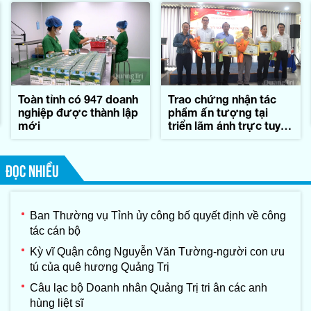
Toàn tỉnh có 947 doanh
Trao chứng nhận tác
nghiệp được thành lập
phẩm ấn tượng tại
mới
triển lãm ảnh trực tuyến
'Sáng mãi nghĩa tình
Quảng Trị'
ĐỌC NHIỀU
Ban Thường vụ Tỉnh ủy công bố quyết định về công
tác cán bộ
Kỳ vĩ Quận công Nguyễn Văn Tường-người con ưu
tú của quê hương Quảng Trị
Câu lạc bộ Doanh nhân Quảng Trị tri ân các anh
hùng liệt sĩ