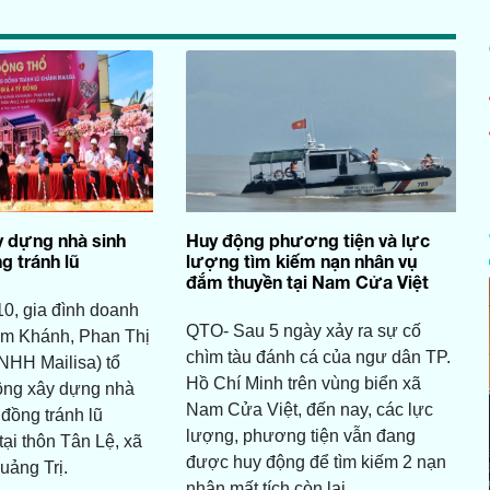
 dựng nhà sinh
Huy động phương tiện và lực
g tránh lũ
lượng tìm kiếm nạn nhân vụ
đắm thuyền tại Nam Cửa Việt
0, gia đình doanh
QTO- Sau 5 ngày xảy ra sự cố
m Khánh, Phan Thị
chìm tàu đánh cá của ngư dân TP.
NHH Mailisa) tổ
Hồ Chí Minh trên vùng biển xã
ông xây dựng nhà
Nam Cửa Việt, đến nay, các lực
 đồng tránh lũ
lượng, phương tiện vẫn đang
tại thôn Tân Lệ, xã
được huy động để tìm kiếm 2 nạn
uảng Trị.
nhân mất tích còn lại.