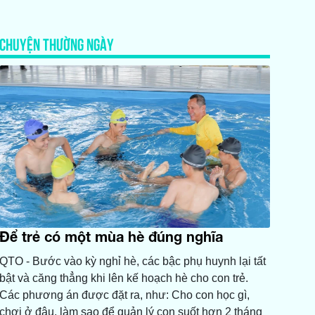
CHUYỆN THƯỜNG NGÀY
Để trẻ có một mùa hè đúng nghĩa
QTO - Bước vào kỳ nghỉ hè, các bậc phụ huynh lại tất
bật và căng thẳng khi lên kế hoạch hè cho con trẻ.
Các phương án được đặt ra, như: Cho con học gì,
chơi ở đâu, làm sao để quản lý con suốt hơn 2 tháng