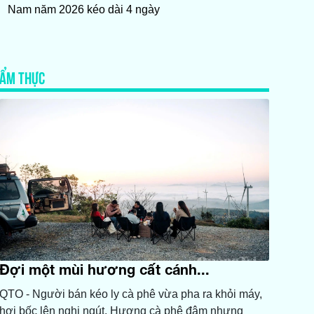
Nam năm 2026 kéo dài 4 ngày
ẨM THỰC
Đợi một mùi hương cất cánh...
QTO - Người bán kéo ly cà phê vừa pha ra khỏi máy,
hơi bốc lên nghi ngút. Hương cà phê đậm nhưng