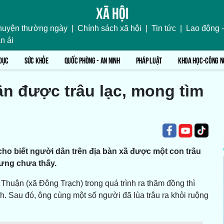
Xã hội
uyện thường ngày
|
Chính sách xã hội
|
Tin tức
|
Lao động -
n ái
DỤC
SỨC KHỎE
QUỐC PHÒNG - AN NINH
PHÁP LUẬT
KHOA HỌC-CÔNG N
n được trâu lạc, mong tìm
cho biết người dân trên địa bàn xã được một con trâu
hưng chưa thấy.
Thuận (xã Đông Trạch) trong quá trình ra thăm đồng thì
h. Sau đó, ông cùng một số người đã lùa trâu ra khỏi ruộng