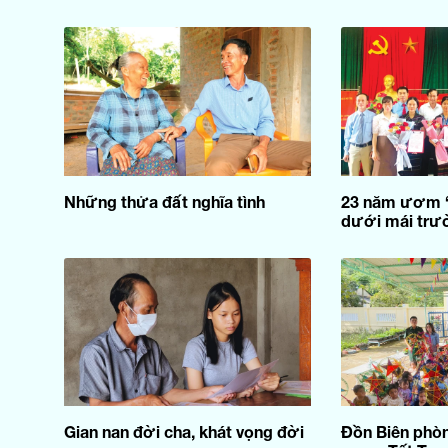
Những thửa đất nghĩa tình
23 năm ươm “
dưới mái trư
Gian nan đời cha, khát vọng đời
Đồn Biên ph