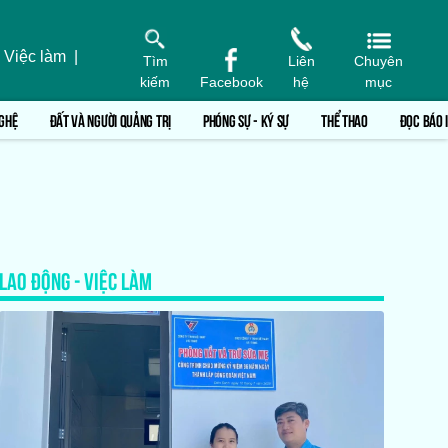
 Việc làm
|
Tìm
Liên
Chuyên
kiếm
Facebook
hệ
mục
GHỆ
ĐẤT VÀ NGƯỜI QUẢNG TRỊ
PHÓNG SỰ - KÝ SỰ
THỂ THAO
ĐỌC BÁO 
LAO ĐỘNG - VIỆC LÀM