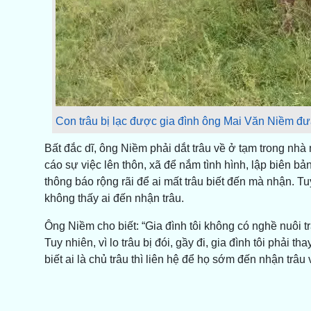
Con trâu bị lạc được gia đình ông Mai Văn Niềm đưa
Bất đắc dĩ, ông Niềm phải dắt trâu về ở tạm trong n
cáo sự việc lên thôn, xã để nắm tình hình, lập biên bả
thông báo rộng rãi để ai mất trâu biết đến mà nhận. Tu
không thấy ai đến nhận trâu.
Ông Niềm cho biết: “Gia đình tôi không có nghề nuôi 
Tuy nhiên, vì lo trâu bị đói, gầy đi, gia đình tôi phải 
biết ai là chủ trâu thì liên hệ để họ sớm đến nhận trâu 