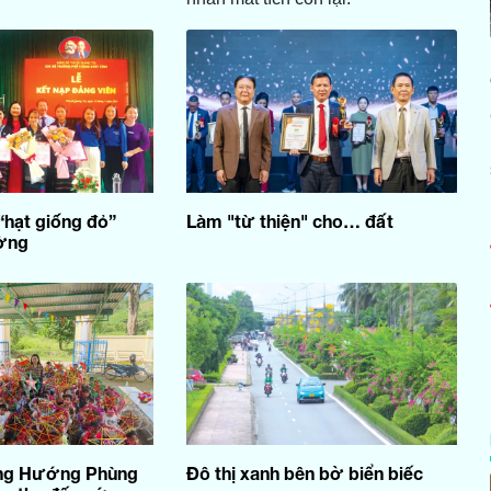
hạt giống đỏ”
Làm "từ thiện" cho… đất
ờng
òng Hướng Phùng
Đô thị xanh bên bờ biển biếc