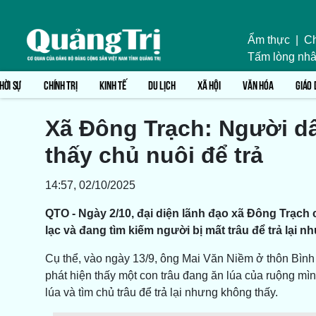
Ẩm thực
|
Ch
Tấm lòng nhâ
HỜI SỰ
CHÍNH TRỊ
KINH TẾ
DU LỊCH
XÃ HỘI
VĂN HÓA
GIÁO 
Xã Đông Trạch: Người dâ
thấy chủ nuôi để trả
14:57, 02/10/2025
QTO - Ngày 2/10, đại diện lãnh đạo xã Đông Trạch 
lạc và đang tìm kiếm người bị mất trâu để trả lại n
Cụ thể, vào ngày 13/9, ông Mai Văn Niềm ở thôn Bình 
phát hiện thấy một con trâu đang ăn lúa của ruộng mìn
lúa và tìm chủ trâu để trả lại nhưng không thấy.