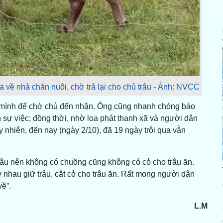
 về nhà chăn nuôi, chờ trả lại cho chủ trâu - Ảnh: NVCC
hà mình để chờ chủ đến nhận. Ông cũng nhanh chóng báo
n sự việc; đồng thời, nhờ loa phát thanh xã và người dân
y nhiên, đến nay (ngày 2/10), đã 19 ngày trôi qua vẫn
trâu nên không có chuồng cũng không có cỏ cho trâu ăn.
thay nhau giữ trâu, cắt cỏ cho trâu ăn. Rất mong người dân
về”.
L.M