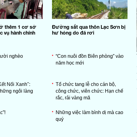
ở thêm 1 cơ sở
Đường sắt qua thôn Lạc Sơn bị
c vụ hành chính
hư hỏng do đá rơi
gười nghèo
“Con nuôi đồn Biên phòng” vào
năm học mới
Kết Nối Xanh":
Tổ chức tang lễ cho cán bộ,
Những ngôi làng
công chức, viên chức: Hạn chế
rắc, rải vàng mã
c”!
Những việc làm bình dị mà cao
quý