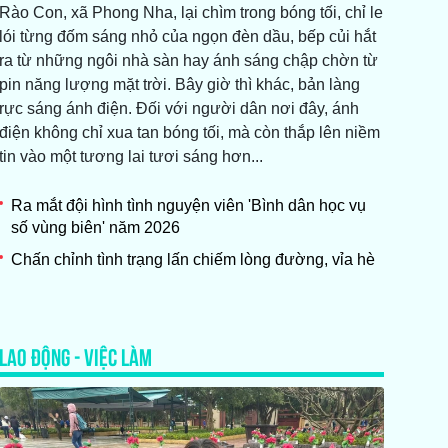
Rào Con, xã Phong Nha, lại chìm trong bóng tối, chỉ le
lói từng đốm sáng nhỏ của ngọn đèn dầu, bếp củi hắt
ra từ những ngôi nhà sàn hay ánh sáng chập chờn từ
pin năng lượng mặt trời. Bây giờ thì khác, bản làng
rực sáng ánh điện. Đối với người dân nơi đây, ánh
điện không chỉ xua tan bóng tối, mà còn thắp lên niềm
tin vào một tương lai tươi sáng hơn...
Ra mắt đội hình tình nguyện viên 'Bình dân học vụ
số vùng biên' năm 2026
Chấn chỉnh tình trạng lấn chiếm lòng đường, vỉa hè
LAO ĐỘNG - VIỆC LÀM