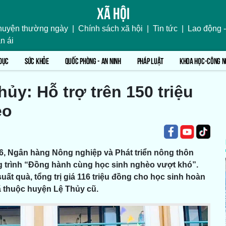
Xã hội
uyện thường ngày
|
Chính sách xã hội
|
Tin tức
|
Lao động -
n ái
DỤC
SỨC KHỎE
QUỐC PHÒNG - AN NINH
PHÁP LUẬT
KHOA HỌC-CÔNG N
ủy: Hỗ trợ trên 150 triệu
èo
6, Ngân hàng Nông nghiệp và Phát triển nông thôn
g trình “Đồng hành cùng học sinh nghèo vượt khó”.
ất quà, tổng trị giá 116 triệu đồng cho học sinh hoàn
ã thuộc huyện Lệ Thủy cũ.