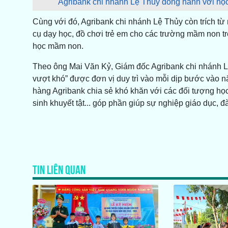
Agribank chi nhánh Lệ Thủy đồng hành với học 
Cùng với đó, Agribank chi nhánh Lệ Thủy còn trích từ
cụ dạy học, đồ chơi trẻ em cho các trường mầm non tr
học mầm non.
Theo ông Mai Văn Kỷ, Giám đốc Agribank chi nhánh L
vượt khó” được đơn vị duy trì vào mỗi dịp bước vào n
hàng Agribank chia sẻ khó khăn với các đối tượng học
sinh khuyết tật... góp phần giúp sự nghiệp giáo dục, đào
TIN LIÊN QUAN