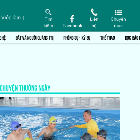
 Việc làm
|
Tìm
Liên
Chuyên
kiếm
Facebook
hệ
mục
GHỆ
ĐẤT VÀ NGƯỜI QUẢNG TRỊ
PHÓNG SỰ - KÝ SỰ
THỂ THAO
ĐỌC BÁO 
CHUYỆN THƯỜNG NGÀY