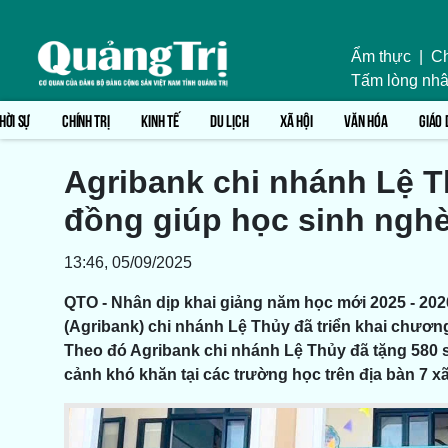
Ẩm thực
|
Ch
Tấm lòng nhâ
HỜI SỰ
CHÍNH TRỊ
KINH TẾ
DU LỊCH
XÃ HỘI
VĂN HÓA
GIÁO 
Agribank chi nhánh Lệ Th
đồng giúp học sinh ngh
13:46, 05/09/2025
QTO - Nhân dịp khai giảng năm học mới 2025 - 202
(Agribank) chi nhánh Lệ Thủy đã triển khai chươn
Theo đó Agribank chi nhánh Lệ Thủy đã tặng 580 su
cảnh khó khăn tại các trường học trên địa bàn 7 x