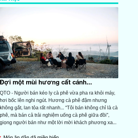
Đợi một mùi hương cất cánh...
QTO - Người bán kéo ly cà phê vừa pha ra khỏi máy,
hơi bốc lên nghi ngút. Hương cà phê đậm nhưng
không gắt, lan tỏa rất nhanh... “Tôi bán không chỉ là cà
phê, mà bán cả trải nghiệm uống cà phê giữa đồi”,
giọng người bán như một lời mời khách phương xa...
Món ăn dân dã miền biển