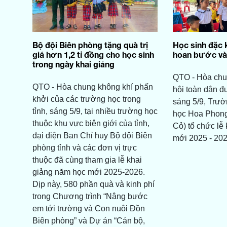
Bộ đội Biên phòng tặng quà trị
Học sinh đặc 
giá hơn 1,2 tỉ đồng cho học sinh
hoan bước và
trong ngày khai giảng
QTO - Hòa chu
QTO - Hòa chung không khí phấn
hội toàn dân đ
khởi của các trường học trong
sáng 5/9, Trườ
tỉnh, sáng 5/9, tại nhiều trường học
học Hoa Phong
thuộc khu vực biên giới của tỉnh,
Cỏ) tổ chức lễ
đại diện Ban Chỉ huy Bộ đội Biên
mới 2025 - 202
phòng tỉnh và các đơn vị trực
thuộc đã cùng tham gia lễ khai
giảng năm học mới 2025-2026.
Dịp này, 580 phần quà và kinh phí
trong Chương trình “Nâng bước
em tới trường và Con nuôi Đồn
Biên phòng” và Dự án “Cán bộ,