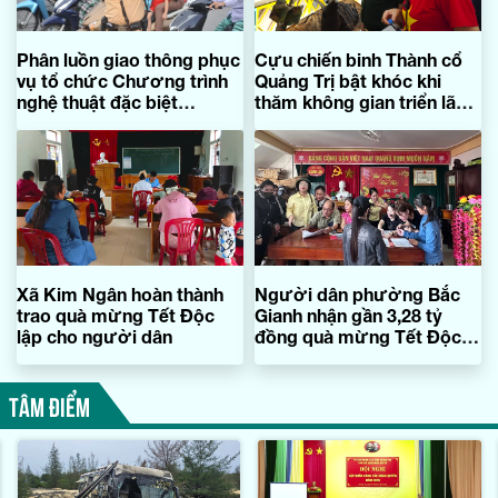
Phân luồn giao thông phục
Cựu chiến binh Thành cổ
vụ tổ chức Chương trình
Quảng Trị bật khóc khi
nghệ thuật đặc biệt
thăm không gian triển lãm
"Quảng Trị-Hội tụ và tỏa
Quảng Trị
sáng"
Xã Kim Ngân hoàn thành
Người dân phường Bắc
trao quà mừng Tết Độc
Gianh nhận gần 3,28 tỷ
lập cho người dân
đồng quà mừng Tết Độc
lập
TÂM ĐIỂM