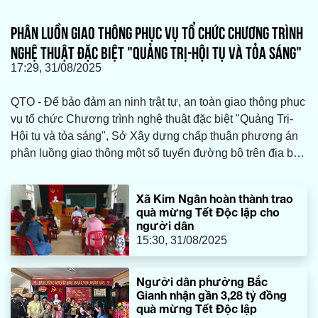
PHÂN LUỒN GIAO THÔNG PHỤC VỤ TỔ CHỨC CHƯƠNG TRÌNH
NGHỆ THUẬT ĐẶC BIỆT "QUẢNG TRỊ-HỘI TỤ VÀ TỎA SÁNG"
17:29, 31/08/2025
QTO - Để bảo đảm an ninh trật tự, an toàn giao thông phục
vụ tổ chức Chương trình nghệ thuật đặc biệt "Quảng Trị-
Hội tụ và tỏa sáng", Sở Xây dựng chấp thuận phương án
phân luồng giao thông một số tuyến đường bộ trên địa bàn
tỉnh theo đề nghị của Sở Văn hóa, Thể thao và Du lịch.
Xã Kim Ngân hoàn thành trao
quà mừng Tết Độc lập cho
người dân
15:30, 31/08/2025
Người dân phường Bắc
Gianh nhận gần 3,28 tỷ đồng
quà mừng Tết Độc lập