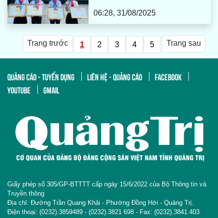
06:28, 31/08/2025
Trang trước
Trang sau
1
2
3
4
5
QUẢNG CÁO - TUYỂN DỤNG
LIÊN HỆ - QUẢNG CÁO
FACEBOOK
YOUTUBE
GMAIL
Giấy phép số 305/GP-BTTTT cấp ngày 15/6/2022 của Bộ Thông tin và
Truyền thông
Địa chỉ: Đường Trần Quang Khải - Phường Đồng Hới - Quảng Trị.
Điện thoại: (0232).3859489 - (0232).3821 698 - Fax: (0232).3841 403