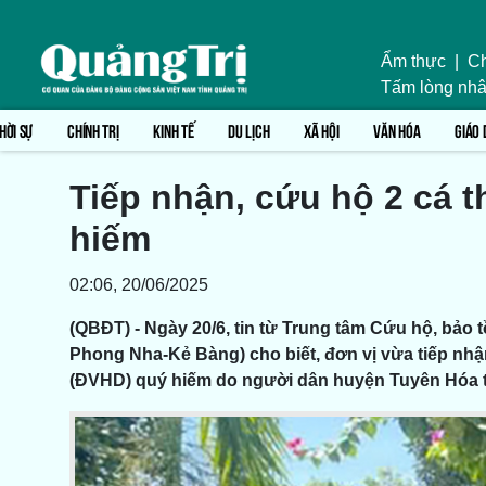
Ẩm thực
|
Ch
Tấm lòng nhâ
HỜI SỰ
CHÍNH TRỊ
KINH TẾ
DU LỊCH
XÃ HỘI
VĂN HÓA
GIÁO 
Tiếp nhận, cứu hộ 2 cá 
hiếm
02:06, 20/06/2025
(QBĐT) - Ngày 20/6, tin từ Trung tâm Cứu hộ, bảo 
Phong Nha-Kẻ Bàng) cho biết, đơn vị vừa tiếp nh
(ĐVHD) quý hiếm do người dân huyện Tuyên Hóa 