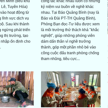
ên Minh (tiểu khu
công tác khác nhau luôn có những
g Lê, Tuyên Hóa)
kỷ niệm vui buồn về nghề khác
 vào hoạt động từ
nhau. Tại Báo Quảng Bình (nay là
 lĩnh vực dịch vụ
Báo và Đài PT-TH Quảng Bình),
bộ. Sau khi thành
Phòng Bạn đọc-Tư liệu được xem
 ngừng phát triển
là môi trường thử thách khá "khắc
g thị trường, tạo
nghiệt", giúp những phóng viên
u nhập ổn định cho
dám dấn thân vì nghề trưởng
.
thành, góp một phần nhỏ bé vào
công cuộc đấu tranh phòng chống
tham nhũng, tiêu cực...