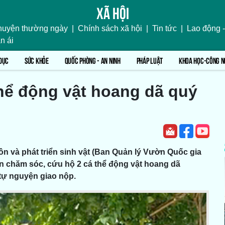
Xã hội
uyện thường ngày
|
Chính sách xã hội
|
Tin tức
|
Lao động -
n ái
DỤC
SỨC KHỎE
QUỐC PHÒNG - AN NINH
PHÁP LUẬT
KHOA HỌC-CÔNG N
thể động vật hoang dã quý
tồn và phát triển sinh vật (Ban Quản lý Vườn Quốc gia
ận
chăm sóc, cứu hộ
2 cá thể động vật hoang dã
tự nguyện giao nộp.