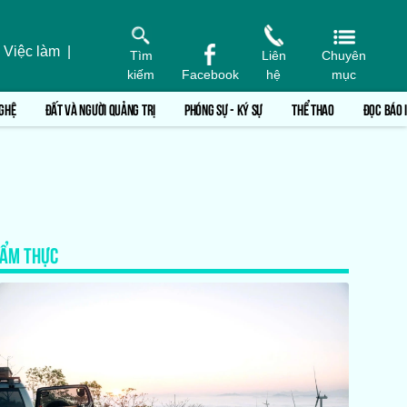
 Việc làm
|
Tìm
Liên
Chuyên
kiếm
Facebook
hệ
mục
GHỆ
ĐẤT VÀ NGƯỜI QUẢNG TRỊ
PHÓNG SỰ - KÝ SỰ
THỂ THAO
ĐỌC BÁO 
ẨM THỰC