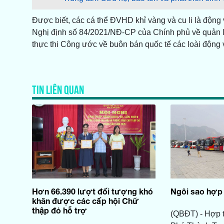
Được biết, các cá thể ĐVHD khỉ vàng và cu li là động 
Nghị định số 84/2021/NĐ-CP của Chính phủ về quản lý
thực thi Công ước về buôn bán quốc tế các loài động 
TIN LIÊN QUAN
Hơn 66.390 lượt đối tượng khó
Ngôi sao hợp 
khăn được các cấp hội Chữ
thập đỏ hỗ trợ
(QBĐT) - Hợp t