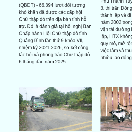
Phú Thành Tuy
(QBĐT) - 66.394 lượt đối tượng
3, thị trấn Đồn
khó khăn đã được các cấp hội
thành lập và đi
Chữ thập đỏ trên địa bàn tỉnh hỗ
năm 2002 trong
trợ. Đó là đánh giá tại hội nghị Ban
vận tải đường 
Chấp hành Hội Chữ thập đỏ tỉnh
lập, HTX không
Quảng Bình lần thứ 9-khóa VII,
quy mô, mở rộn
nhiệm kỳ 2021-2026, sơ kết công
việc làm và th
tác hội và phong trào Chữ thập đỏ
nhiều lao động
6 tháng đầu năm 2025.