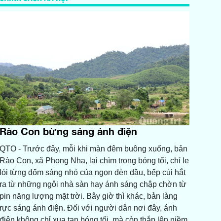
Rào Con bừng sáng ánh điện
QTO - Trước đây, mỗi khi màn đêm buông xuống, bản
Rào Con, xã Phong Nha, lại chìm trong bóng tối, chỉ le
lói từng đốm sáng nhỏ của ngọn đèn dầu, bếp củi hắt
ra từ những ngôi nhà sàn hay ánh sáng chập chờn từ
pin năng lượng mặt trời. Bây giờ thì khác, bản làng
rực sáng ánh điện. Đối với người dân nơi đây, ánh
điện không chỉ xua tan bóng tối, mà còn thắp lên niềm