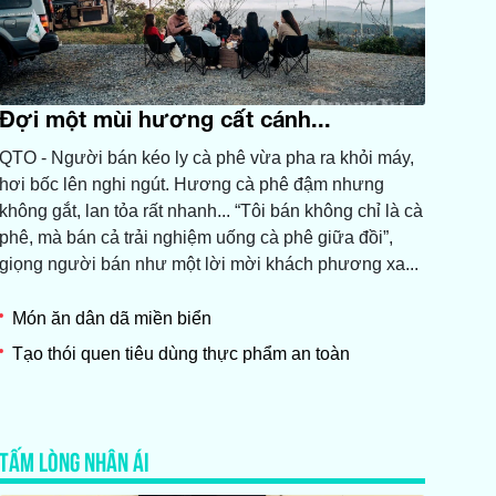
Đợi một mùi hương cất cánh...
QTO - Người bán kéo ly cà phê vừa pha ra khỏi máy,
hơi bốc lên nghi ngút. Hương cà phê đậm nhưng
không gắt, lan tỏa rất nhanh... “Tôi bán không chỉ là cà
phê, mà bán cả trải nghiệm uống cà phê giữa đồi”,
giọng người bán như một lời mời khách phương xa...
Món ăn dân dã miền biển
Tạo thói quen tiêu dùng thực phẩm an toàn
TẤM LÒNG NHÂN ÁI