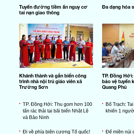
Tuyến đường tiềm ẩn nguy cơ
Đa dạng hóa s
tai nạn giao thông
Khánh thành và gắn biển công
TP. Đồng Hới:
trình nhà nội trú giáo viên xã
bảo vệ tuyến 
Trường Sơn
Quang Phú
TP. Đồng Hới: Thu gom hơn 100
Bố Trạch: Tai
tấn rác thải tại bãi biển Nhật Lệ
khiến 1 ngườ
và Bảo Ninh
Đi về phía biên cương Tổ quốc!
Để miền núi 