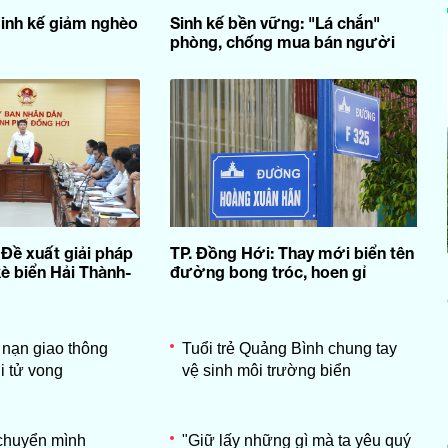
inh kế giảm nghèo
Sinh kế bền vững: "Lá chắn"
phòng, chống mua bán người
 Đề xuất giải pháp
TP. Đồng Hới: Thay mới biển tên
kè biển Hải Thành-
đường bong tróc, hoen gỉ
 nạn giao thông
Tuổi trẻ Quảng Bình chung tay
i tử vong
vệ sinh môi trường biển
chuyển mình
"Giữ lấy những gì mà ta yêu quý