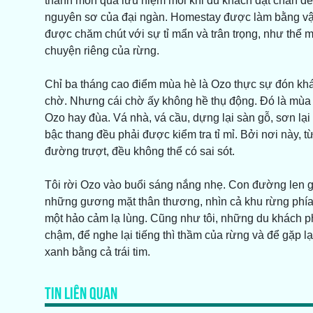
thành món quà lưu niệm mỗi khi du khách đặt chân đ
nguyên sơ của đại ngàn. Homestay được làm bằng vật 
được chăm chút với sự tỉ mẩn và trân trọng, như thể m
chuyện riêng của rừng.
Chỉ ba tháng cao điểm mùa hè là Ozo thực sự đón khá
chờ. Nhưng cái chờ ấy không hề thụ động. Đó là mùa 
Ozo hay đùa. Vá nhà, vá cầu, dựng lại sàn gỗ, sơn lạ
bậc thang đều phải được kiểm tra tỉ mỉ. Bởi nơi này, 
đường trượt, đều không thể có sai sót.
Tôi rời Ozo vào buổi sáng nắng nhẹ. Con đường len g
những gương mặt thân thương, nhìn cả khu rừng phía
một hảo cảm lạ lùng. Cũng như tôi, những du khách p
chậm, để nghe lại tiếng thì thầm của rừng và để gặp l
xanh bằng cả trái tim.
TIN LIÊN QUAN