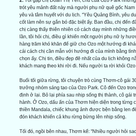
2.
Tôi gặp chị Đoàn Thị Yên, chủ của Ozo Park những 
trót yêu mảnh đất này mà người phụ nữ quê gốc Nam Đ
yêu và tâm huyết với du lịch. “Yêu Quảng Bình, yêu d
cốt làm nên sự gắn bó đặc biệt ấy. Ban đầu, chị đến 
chị càng thấy thiên nhiên có cách dạy mình những điề
lần, tôi hỏi chị, điều gì khiến một người phụ nữ ly h
hàng trăm khó khăn để giữ cho Ozo một hướng đi khác
cái cách chị cần mẫn với hướng đi của mình bằng tình 
chọn ấy. Chị tin, điều đẹp đẽ nhất của du lịch không
khách mang theo khi rời đi. Nếu người ta rời khỏi Ozo
Buổi tối giữa rừng, tôi chuyện trò cùng Thơm-cô gái
trưởng nhóm sáng tạo của Ozo Park. Cô đến Ozo tron
định ở lại. Bỏ lại phía sau nhịp sống thị thành, cô gá
hành. Ở Ozo, dấu ấn của Thơm hiện diện trong từng ch
thiền Mandala, chiếc khung ảnh được bện bằng len đ
đón khách khiến cả khu rừng bừng lên nhịp sống.
Tối đó, ngồi bên nhau, Thơm kể: “Nhiều người hỏi sa