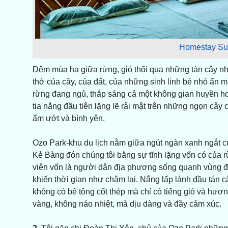
Homestay Su
Đêm mùa hạ giữa rừng, gió thổi qua những tán cây nh
thở của cây, của đất, của những sinh linh bé nhỏ ẩn m
rừng đang ngủ, thắp sáng cả một không gian huyền ho
tia nắng đầu tiên lặng lẽ rải mật trên những ngọn câ
ẩm ướt và bình yên.
Ozo Park-khu du lịch nằm giữa ngút ngàn xanh ngắt c
Kẻ Bàng đón chúng tôi bằng sự tĩnh lặng vốn có của 
viên vốn là người dân địa phương sống quanh vùng đấ
khiến thời gian như chậm lại. Nắng lấp lánh đầu tán c
không có bê tông cốt thép mà chỉ có tiếng gió và hươn
vàng, không náo nhiệt, mà dịu dàng và đầy cảm xúc.