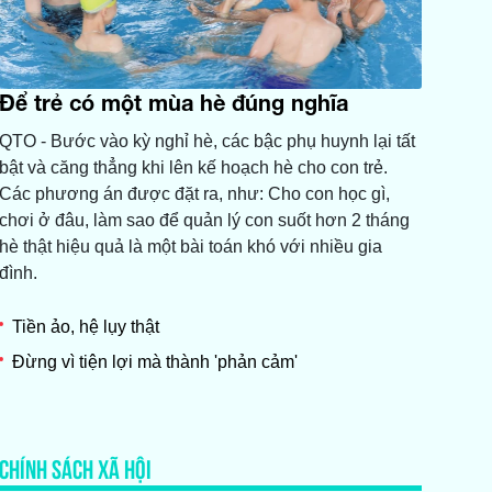
Để trẻ có một mùa hè đúng nghĩa
QTO - Bước vào kỳ nghỉ hè, các bậc phụ huynh lại tất
bật và căng thẳng khi lên kế hoạch hè cho con trẻ.
Các phương án được đặt ra, như: Cho con học gì,
chơi ở đâu, làm sao để quản lý con suốt hơn 2 tháng
hè thật hiệu quả là một bài toán khó với nhiều gia
đình.
Tiền ảo, hệ lụy thật
Đừng vì tiện lợi mà thành 'phản cảm'
CHÍNH SÁCH XÃ HỘI