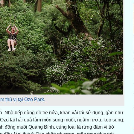
m thú vị tại Ozo Park.
ỗ. Nhà bếp dùng đồ tre nứa, khăn vải tái sử dụng, gần như
a Ozo lại hái quả làm món sung muối, ngâm rượu, kẹo sung.
 đồng muối Quảng Bình, cùng loại lá rừng đậm vị trở