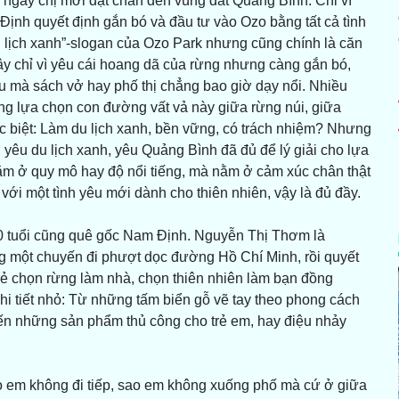
ngày chị mới đặt chân đến vùng đất Quảng Bình. Chỉ vì
ịnh quyết định gắn bó và đầu tư vào Ozo bằng tất cả tình
u lịch xanh”-slogan của Ozo Park nhưng cũng chính là căn
đây chỉ vì yêu cái hoang dã của rừng nhưng càng gắn bó,
u mà sách vở hay phố thị chẳng bao giờ dạy nổi. Nhiều
ương lựa chọn con đường vất vả này giữa rừng núi, giữa
 biệt: Làm du lịch xanh, bền vững, có trách nhiệm? Nhưng
yêu du lịch xanh, yêu Quảng Bình đã đủ để lý giải cho lựa
 nằm ở quy mô hay độ nổi tiếng, mà nằm ở cảm xúc chân thật
 với một tình yêu mới dành cho thiên nhiên, vậy là đủ đầy.
 30 tuổi cũng quê gốc Nam Định. Nguyễn Thị Thơm là
g một chuyến đi phượt dọc đường Hồ Chí Minh, rồi quyết
i trẻ chọn rừng làm nhà, chọn thiên nhiên làm bạn đồng
i tiết nhỏ: Từ những tấm biển gỗ vẽ tay theo phong cách
ến những sản phẩm thủ công cho trẻ em, hay điệu nhảy
o em không đi tiếp, sao em không xuống phố mà cứ ở giữa