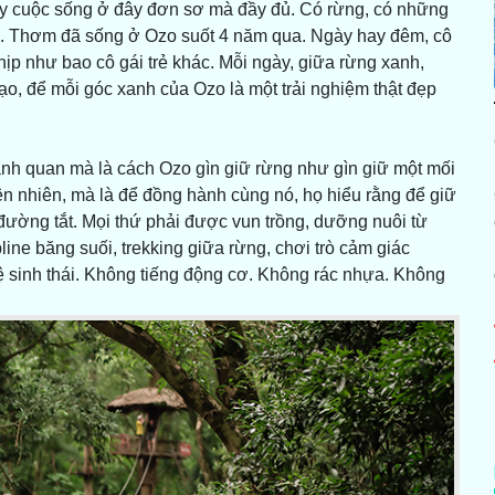
ấy cuộc sống ở đây đơn sơ mà đầy đủ. Có rừng, có những
i”. Thơm đã sống ở Ozo suốt 4 năm qua. Ngày hay đêm, cô
p như bao cô gái trẻ khác. Mỗi ngày, giữa rừng xanh,
o, để mỗi góc xanh của Ozo là một trải nghiệm thật đẹp
ảnh quan mà là cách Ozo gìn giữ rừng như gìn giữ một mối
ên nhiên, mà là để đồng hành cùng nó, họ hiểu rằng để giữ
ường tắt. Mọi thứ phải được vun trồng, dưỡng nuôi từ
line băng suối, trekking giữa rừng, chơi trò cảm giác
ệ sinh thái. Không tiếng động cơ. Không rác nhựa. Không