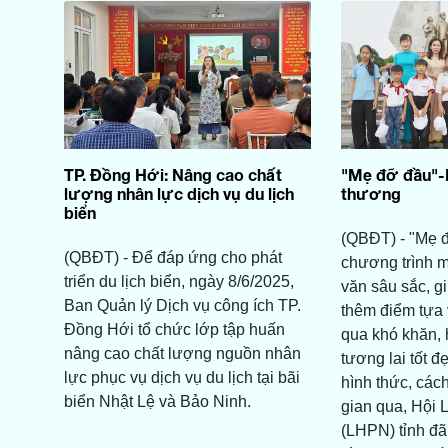
TP. Đồng Hới: Nâng cao chất
"Mẹ đỡ đầu"-K
lượng nhân lực dịch vụ du lịch
thương
biển
(QBĐT) - "Mẹ đ
(QBĐT) - Để đáp ứng cho phát
chương trình 
triển du lịch biển, ngày 8/6/2025,
văn sâu sắc, gi
Ban Quản lý Dịch vụ công ích TP.
thêm điểm tựa
Đồng Hới tổ chức lớp tập huấn
qua khó khăn,
nâng cao chất lượng nguồn nhân
tương lai tốt 
lực phục vụ dịch vụ du lịch tại bãi
hình thức, cách
biển Nhật Lệ và Bảo Ninh.
gian qua, Hội 
(LHPN) tỉnh đã