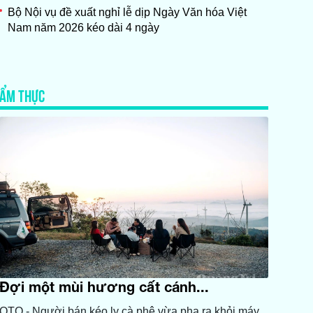
Bộ Nội vụ đề xuất nghỉ lễ dịp Ngày Văn hóa Việt
Nam năm 2026 kéo dài 4 ngày
ẨM THỰC
Đợi một mùi hương cất cánh...
QTO - Người bán kéo ly cà phê vừa pha ra khỏi máy,