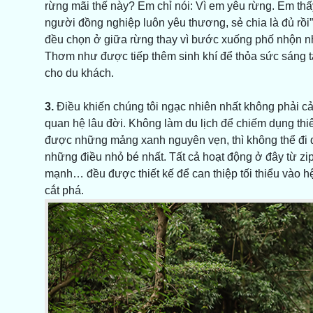
rừng mãi thế này? Em chỉ nói: Vì em yêu rừng. Em th
người đồng nghiệp luôn yêu thương, sẻ chia là đủ rồ
đều chọn ở giữa rừng thay vì bước xuống phố nhộn nhị
Thơm như được tiếp thêm sinh khí để thỏa sức sáng tạ
cho du khách.
3.
Điều khiến chúng tôi ngạc nhiên nhất không phải c
quan hệ lâu đời. Không làm du lịch để chiếm dụng thi
được những mảng xanh nguyên vẹn, thì không thể đi đ
những điều nhỏ bé nhất. Tất cả hoạt động ở đây từ zip
mạnh… đều được thiết kế để can thiệp tối thiểu vào h
cắt phá.