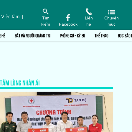
 Việc làm
|
Tìm
Liên
Chuyên
kiếm
Facebook
hệ
mục
GHỆ
ĐẤT VÀ NGƯỜI QUẢNG TRỊ
PHÓNG SỰ - KÝ SỰ
THỂ THAO
ĐỌC BÁO 
TẤM LÒNG NHÂN ÁI