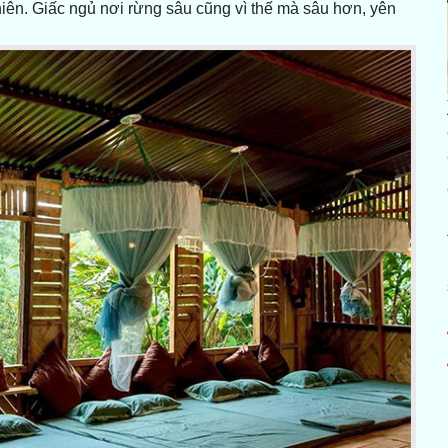
iên. Giấc ngủ nơi rừng sâu cũng vì thế mà sâu hơn, yên