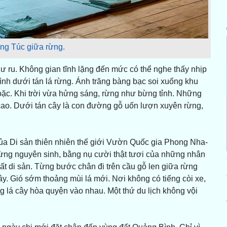
ng Túc giữa rừng.
ư ru. Không gian tĩnh lặng đến mức có thể nghe thấy nhịp
ình dưới tán lá rừng. Ánh trăng bàng bạc soi xuống khu
ặc. Khi trời vừa hửng sáng, rừng như bừng tỉnh. Những
y cao. Dưới tán cây là con đường gỗ uốn lượn xuyên rừng,
ủa Di sản thiên nhiên thế giới Vườn Quốc gia Phong Nha-
rừng nguyên sinh, bằng nụ cười thật tươi của những nhân
t di sản. Từng bước chân đi trên cầu gỗ len giữa rừng
ây. Gió sớm thoảng mùi lá mới. Nơi không có tiếng còi xe,
g lá cây hòa quyện vào nhau. Một thứ du lịch không vội