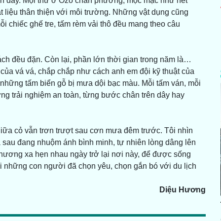
ến đây. Mọi thứ ở Ozo chân phương, mộc mạc như nét
liệu thân thiện với môi trường. Những vật dụng cũng
ỗi chiếc ghế tre, tấm rèm vải thô đều mang theo câu
ch đều đặn. Còn lại, phần lớn thời gian trong năm là…
của vá vá, chắp chắp như cách anh em đội kỹ thuật của
i những tấm biển gỗ bị mưa dội bạc màu. Mỗi tấm ván, mỗi
từng trải nghiệm an toàn, từng bước chân trên dây hay
iữa cỏ vẫn trơn trượt sau cơn mưa đêm trước. Tôi nhìn
 sau đang nhuộm ánh bình minh, tự nhiên lòng dâng lên
hương xa hẹn nhau ngày trở lại nơi này, để được sống
ại những con người đã chọn yêu, chọn gắn bó với du lịch
Diệu Hương