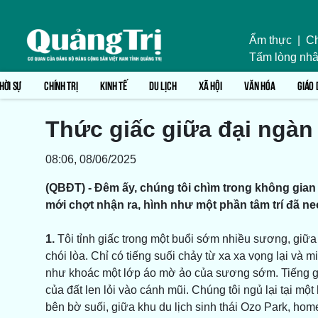
Ẩm thực
|
Ch
Tấm lòng nhâ
HỜI SỰ
CHÍNH TRỊ
KINH TẾ
DU LỊCH
XÃ HỘI
VĂN HÓA
GIÁO 
Thức giấc giữa đại ngàn
08:06, 08/06/2025
(QBĐT) - Đêm ấy, chúng tôi chìm trong không gian c
mới chợt nhận ra, hình như một phần tâm trí đã n
1.
Tôi tỉnh giấc trong một buổi sớm nhiều sương, gi
chói lòa. Chỉ có tiếng suối chảy từ xa xa vọng lại và 
như khoác một lớp áo mờ ảo của sương sớm. Tiếng gi
của đất len lỏi vào cánh mũi. Chúng tôi ngủ lại tại m
bên bờ suối, giữa khu du lịch sinh thái Ozo Park, hom