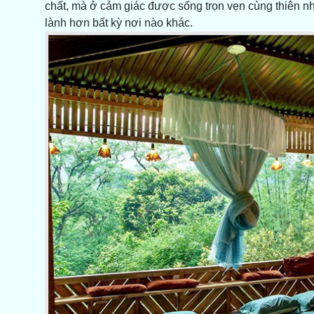
chất, mà ở cảm giác được sống trọn vẹn cùng thiên nh
lành hơn bất kỳ nơi nào khác.