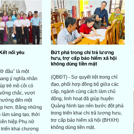
ết nối yêu
Bứt phá trong chi trả lương
hưu, trợ cấp bảo hiểm xã hội
không dùng tiền mặt
ỡ đầu" là một
(QBĐT) - Sự quyết liệt trong chỉ
mang ý nghĩa nhân
đạo, phối hợp đồng bộ giữa các
úp trẻ mồ côi có
cấp, ngành cùng cách làm chủ
 vững chắc, vượt
động, linh hoạt đã giúp huyện
 hướng đến một
Quảng Ninh tạo nên bước đột phá
đẹp hơn. Bằng những
trong triển khai chi trả lương hưu,
 làm sáng tạo, thời
trợ cấp bảo hiểm xã hội (BHXH)
Liên hiệp Phụ nữ
không dùng tiền mặt.
 triển khai chương