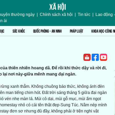
Xã hội
uyện thường ngày
|
Chính sách xã hội
|
Tin tức
|
Lao động -
n ái
DỤC
SỨC KHỎE
QUỐC PHÒNG - AN NINH
PHÁP LUẬT
KHOA HỌC-CÔNG N
ủa thiên nhiên hoang dã. Để rồi khi thức dậy và rời đi,
eo lại nơi này-giữa mênh mang đại ngàn.
ữa rừng xanh thẳm. Không chuông báo thức, không ánh đèn
miên man tiếng chim hót. Đất trời sáng tháng 5 giữa đại ngàn
ó vén nhẹ màn lá. Mùi cỏ dại, mùi gỗ mục, mùi ẩm ngọt
ột homestay nhỏ có cái tên thật đẹp-Sung Túc. Nằm nép mình
estay đơn sơ nhưng đủ đầy, không phải ở tiện nghi vật