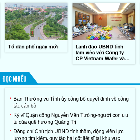
Tổ dân phố ngày mới
Lãnh đạo UBND tỉnh
làm việc với Công ty
CP Vietnam Wafer và
Tập đoàn Konematsu
Corporation (Nhật Bản)
ĐỌC NHIỀU
Ban Thường vụ Tỉnh ủy công bố quyết định về công
tác cán bộ
Kỳ vĩ Quận công Nguyễn Văn Tường-người con ưu
tú của quê hương Quảng Trị
Đồng chí Chủ tịch UBND tỉnh thăm, động viên lực
lượng tìm kiếm, quy tập hài cốt liệt sĩ tại khu vực