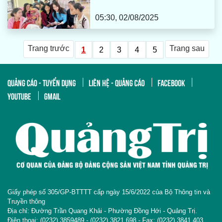
05:30, 02/08/2025
Trang trước
Trang sau
1
2
3
4
5
QUẢNG CÁO - TUYỂN DỤNG
LIÊN HỆ - QUẢNG CÁO
FACEBOOK
YOUTUBE
GMAIL
Giấy phép số 305/GP-BTTTT cấp ngày 15/6/2022 của Bộ Thông tin và
Truyền thông
Địa chỉ: Đường Trần Quang Khải - Phường Đồng Hới - Quảng Trị.
Điện thoại: (0232).3859489 - (0232).3821 698 - Fax: (0232).3841 403