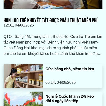
HƠN 100 TRẺ KHUYẾT TẬT ĐƯỢC PHẪU THUẬT MIỄN PHÍ
12:31, 04/08/2025
QTO - Sáng 4/8, Trung tâm II, thuộc Hội Cứu trợ Trẻ em tàn
tật Việt Nam phối hợp với Bệnh viện hữu nghị Việt Nam-
Cuba Đồng Hới khai mạc chương trình phẫu thuật miễn
phí cho trẻ em khuyết tật có hoàn cảnh khó khăn trên địa
bàn tỉnh Quảng Trị, với sự tài trợ chính của Quỹ Thiện Tâm
thuộc Tập đoàn Vingroup.
Cửa hàng nhỏ, niềm tin lớn
05:14, 04/08/2025
Nghỉ lễ Quốc khánh 2/9 kéo
dài 4 ngày liên tiếp