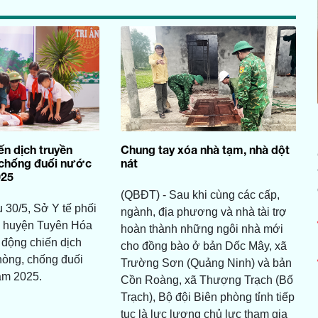
ến dịch truyền
Chung tay xóa nhà tạm, nhà dột
 chống đuối nước
nát
025
(QBĐT) - Sau khi cùng các cấp,
 30/5, Sở Y tế phối
ngành, địa phương và nhà tài trợ
 huyện Tuyên Hóa
hoàn thành những ngôi nhà mới
t động chiến dịch
cho đồng bào ở bản Dốc Mây, xã
hòng, chống đuối
Trường Sơn (Quảng Ninh) và bản
ăm 2025.
Cồn Roàng, xã Thượng Trạch (Bố
Trạch), Bộ đội Biên phòng tỉnh tiếp
tục là lực lượng chủ lực tham gia