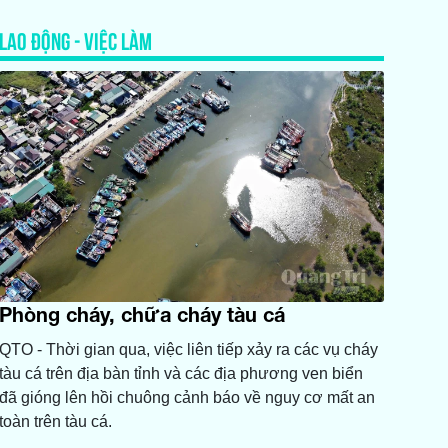
LAO ĐỘNG - VIỆC LÀM
Phòng cháy, chữa cháy tàu cá
QTO - Thời gian qua, việc liên tiếp xảy ra các vụ cháy
tàu cá trên địa bàn tỉnh và các địa phương ven biển
đã gióng lên hồi chuông cảnh báo về nguy cơ mất an
toàn trên tàu cá.