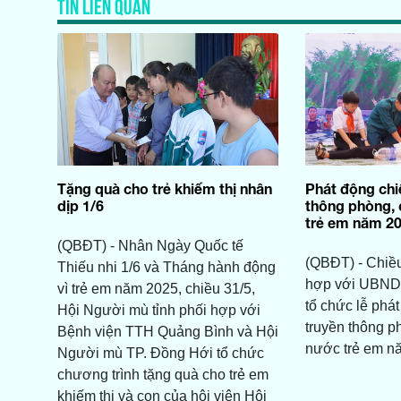
TIN LIÊN QUAN
Tặng quà cho trẻ khiếm thị nhân
Phát động chi
dịp 1/6
thông phòng,
trẻ em năm 2
(QBĐT) - Nhân Ngày Quốc tế
(QBĐT) - Chiều
Thiếu nhi 1/6 và Tháng hành động
hợp với UBND
vì trẻ em năm 2025, chiều 31/5,
tổ chức lễ phá
Hội Người mù tỉnh phối hợp với
truyền thông p
Bệnh viện TTH Quảng Bình và Hội
nước trẻ em n
Người mù TP. Đồng Hới tổ chức
chương trình tặng quà cho trẻ em
khiếm thị và con của hội viên Hội