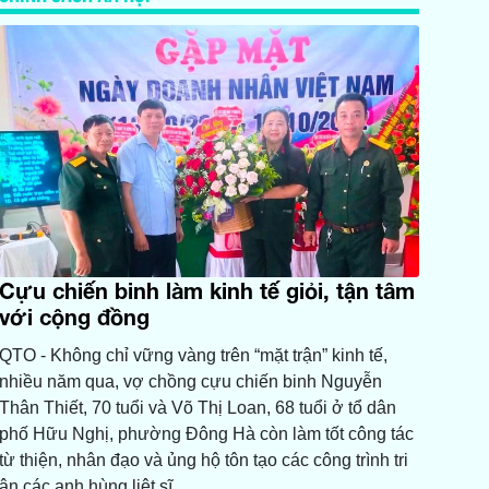
Cựu chiến binh làm kinh tế giỏi, tận tâm
với cộng đồng
QTO - Không chỉ vững vàng trên “mặt trận” kinh tế,
nhiều năm qua, vợ chồng cựu chiến binh Nguyễn
Thân Thiết, 70 tuổi và Võ Thị Loan, 68 tuổi ở tổ dân
phố Hữu Nghị, phường Đông Hà còn làm tốt công tác
từ thiện, nhân đạo và ủng hộ tôn tạo các công trình tri
ân các anh hùng liệt sĩ.