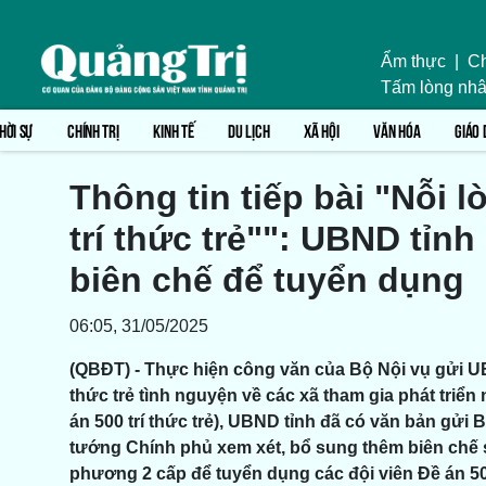
Ẩm thực
|
Ch
Tấm lòng nhâ
HỜI SỰ
CHÍNH TRỊ
KINH TẾ
DU LỊCH
XÃ HỘI
VĂN HÓA
GIÁO 
Thông tin tiếp bài "Nỗi l
trí thức trẻ"": UBND tỉn
biên chế để tuyển dụng
06:05, 31/05/2025
(QBĐT) - Thực hiện công văn của Bộ Nội vụ gửi UBN
thức trẻ tình nguyện về các xã tham gia phát triển 
án 500 trí thức trẻ), UBND tỉnh đã có văn bản gửi 
tướng Chính phủ xem xét, bổ sung thêm biên chế s
phương 2 cấp để tuyển dụng các đội viên Đề án 500 