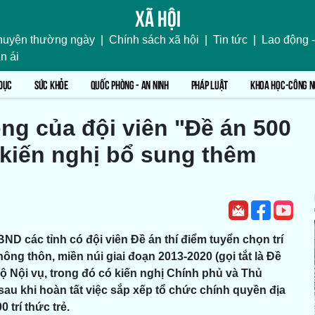
Xã hội
uyện thường ngày
|
Chính sách xã hội
|
Tin tức
|
Lao động -
n ái
DỤC
SỨC KHỎE
QUỐC PHÒNG - AN NINH
PHÁP LUẬT
KHOA HỌC-CÔNG N
òng của đội viên "Đề án 500
h kiến nghị bổ sung thêm
D các tỉnh có đội viên Đề án thí điểm tuyển chọn trí
nông thôn, miền núi giai đoạn 2013-2020 (gọi tắt là Đề
Bộ Nội vụ, trong đó có kiến nghị Chính phủ và Thủ
au khi hoàn tất việc sắp xếp tổ chức chính quyền địa
trí thức trẻ.