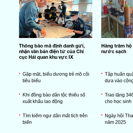
Thông báo mã định danh gửi,
Hàng trăm hộ
nhận văn bản điện tử của Chi
nước sạch
cục Hải quan khu vực IX
Gặp mặt, biểu dương trẻ mồ côi
Tập huấn quản 
tiêu biểu
dựa vào cộn
Khi đồng bào dân tộc thiểu số
Trao tặng 34
xuất khẩu lao động
cho học sinh
Tìm kiếm ngư dân mất tích trên
Ngày hội Tha
biển
năm 2025