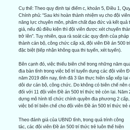
Cụ thể: Theo quy định tại điểm c, khoản 5, Điều 1, 
Chính phủ: “Sau khi hoàn thành nhiệm vụ cho đội viên 
năng lực chuyên môn, phẩm chất đạo đức và kết quả 
giá, nếu đủ điều kiện thì đội viên được xét chuyển t
trở lên”. Tuy nhiên, qua rà soát các quy định của phá
thành cán bộ, công chức cấp xã, đội viên Đề án 500 tr
đặc biệt (tiếp nhận không qua thi tuyển, xét tuyển).
Bên cạnh đó, việc thiếu biên chế trong những năm qu
địa bàn tỉnh trong việc bố trí tuyển dụng các đội viên 
năm 2019 đến nay, tỉnh đã 3 lần thực hiện sắp xếp lại 
dôi dư cán bộ, công chức. Do không có biên chế nên
đối với 11 đội viên Đề án 500 trí thức trẻ còn lại. Năm
dựng mô hình tổ chức chính quyền địa phương 2 cấp, s
việc bố trí biên chế cho đội viên Đề án 500 trí thức tr
Theo đánh giá của UBND tỉnh, trong quá trình công
tác, các đội viên Đề án 500 trí thức trẻ luôn thể hiện