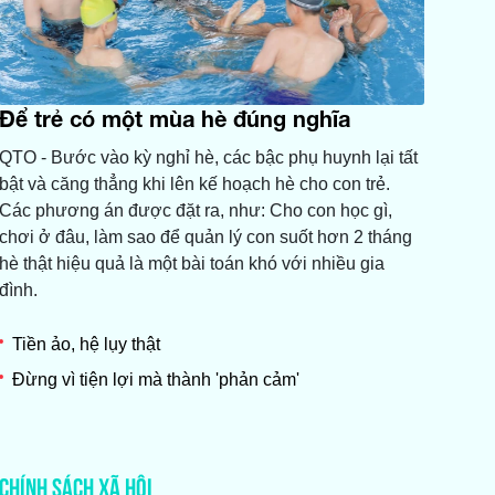
Để trẻ có một mùa hè đúng nghĩa
QTO - Bước vào kỳ nghỉ hè, các bậc phụ huynh lại tất
bật và căng thẳng khi lên kế hoạch hè cho con trẻ.
Các phương án được đặt ra, như: Cho con học gì,
chơi ở đâu, làm sao để quản lý con suốt hơn 2 tháng
hè thật hiệu quả là một bài toán khó với nhiều gia
đình.
Tiền ảo, hệ lụy thật
Đừng vì tiện lợi mà thành 'phản cảm'
CHÍNH SÁCH XÃ HỘI