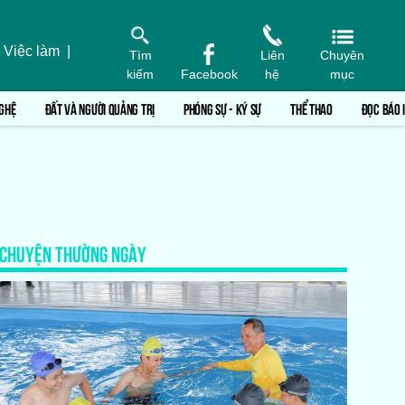
 Việc làm
|
Tìm
Liên
Chuyên
kiếm
Facebook
hệ
mục
GHỆ
ĐẤT VÀ NGƯỜI QUẢNG TRỊ
PHÓNG SỰ - KÝ SỰ
THỂ THAO
ĐỌC BÁO 
CHUYỆN THƯỜNG NGÀY