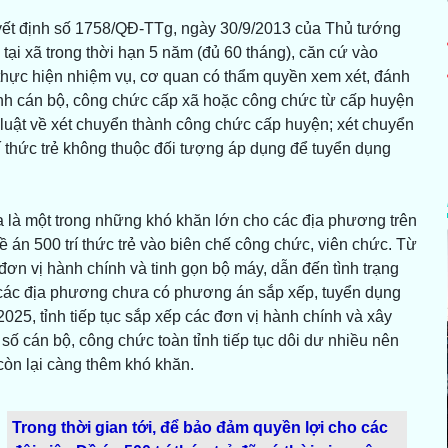
Quyết định số 1758/QĐ-TTg, ngày 30/9/2013 của Thủ tướng
tại xã trong thời hạn 5 năm (đủ 60 tháng), căn cứ vào
thực hiện nhiệm vụ, cơ quan có thẩm quyền xem xét, đánh
hành cán bộ, công chức cấp xã hoặc công chức từ cấp huyện
p luật về xét chuyển thành công chức cấp huyện; xét chuyển
í thức trẻ không thuộc đối tượng áp dụng để tuyển dụng
a là một trong những khó khăn lớn cho các địa phương trên
Đề án 500 trí thức trẻ vào biên chế công chức, viên chức. Từ
đơn vị hành chính và tinh gọn bộ máy, dẫn đến tình trạng
 các địa phương chưa có phương án sắp xếp, tuyển dụng
 2025, tỉnh tiếp tục sắp xếp các đơn vị hành chính và xây
ố cán bộ, công chức toàn tỉnh tiếp tục dôi dư nhiều nên
ẻ còn lại càng thêm khó khăn.
Trong thời gian tới, để bảo đảm quyền lợi cho các