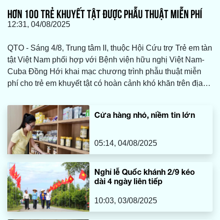
HƠN 100 TRẺ KHUYẾT TẬT ĐƯỢC PHẪU THUẬT MIỄN PHÍ
12:31, 04/08/2025
QTO - Sáng 4/8, Trung tâm II, thuộc Hội Cứu trợ Trẻ em tàn
tật Việt Nam phối hợp với Bệnh viện hữu nghị Việt Nam-
Cuba Đồng Hới khai mạc chương trình phẫu thuật miễn
phí cho trẻ em khuyết tật có hoàn cảnh khó khăn trên địa
bàn tỉnh Quảng Trị, với sự tài trợ chính của Quỹ Thiện Tâm
thuộc Tập đoàn Vingroup.
Cửa hàng nhỏ, niềm tin lớn
05:14, 04/08/2025
Nghỉ lễ Quốc khánh 2/9 kéo
dài 4 ngày liên tiếp
10:03, 03/08/2025