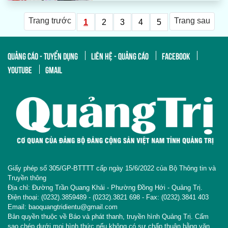
Trang trước
Trang sau
1
2
3
4
5
QUẢNG CÁO - TUYỂN DỤNG
LIÊN HỆ - QUẢNG CÁO
FACEBOOK
YOUTUBE
GMAIL
Giấy phép số 305/GP-BTTTT cấp ngày 15/6/2022 của Bộ Thông tin và
Truyền thông
Địa chỉ: Đường Trần Quang Khải - Phường Đồng Hới - Quảng Trị.
Điện thoại: (0232).3859489 - (0232).3821 698 - Fax: (0232).3841 403
Email: baoquangtridientu@gmail.com
Bản quyền thuộc về Báo và phát thanh, truyền hình Quảng Trị. Cấm
sao chép dưới mọi hình thức nếu không có sự chấp thuận bằng văn