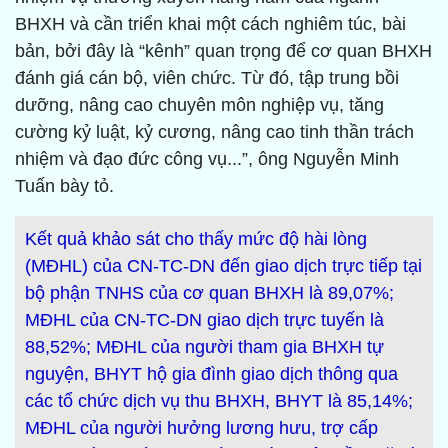
BHXH và cần triển khai một cách nghiêm túc, bài
bản, bởi đây là “kênh” quan trọng để cơ quan BHXH
đánh giá cán bộ, viên chức. Từ đó, tập trung bồi
dưỡng, nâng cao chuyên môn nghiệp vụ, tăng
cường kỷ luật, kỷ cương, nâng cao tinh thần trách
nhiệm và đạo đức công vụ...”, ông Nguyễn Minh
Tuấn bày tỏ.
Kết quả khảo sát cho thấy mức độ hài lòng
(MĐHL) của CN-TC-DN đến giao dịch trực tiếp tại
bộ phận TNHS của cơ quan BHXH là 89,07%;
MĐHL của CN-TC-DN giao dịch trực tuyến là
88,52%; MĐHL của người tham gia BHXH tự
nguyện, BHYT hộ gia đình giao dịch thông qua
các tổ chức dịch vụ thu BHXH, BHYT là 85,14%;
MĐHL của người hưởng lương hưu, trợ cấp