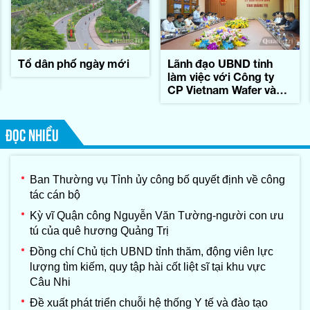
Tổ dân phố ngày mới
Lãnh đạo UBND tỉnh
làm việc với Công ty
CP Vietnam Wafer và
Tập đoàn Konematsu
Corporation (Nhật Bản)
ĐỌC NHIỀU
Ban Thường vụ Tỉnh ủy công bố quyết định về công
tác cán bộ
Kỳ vĩ Quận công Nguyễn Văn Tường-người con ưu
tú của quê hương Quảng Trị
Đồng chí Chủ tịch UBND tỉnh thăm, động viên lực
lượng tìm kiếm, quy tập hài cốt liệt sĩ tại khu vực
Câu Nhi
Đề xuất phát triển chuỗi hệ thống Y tế và đào tạo