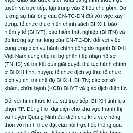
Việc khảo sát được triển khai bằng hình thức trực
tuyến và trực tiếp, tập trung vào 2 tiêu chí, gồm: Đo
lường sự hài lòng của CN-TC-DN đối với việc xây
dựng, tổ chức thực hiện chính sách BHXH, bảo
hiểm y tế (BHYT), bảo hiểm thất nghiệp (BHTN) và
đo lường sự hài lòng của CN-TC-DN đối với việc
cung ứng dịch vụ hành chính công do ngành BHXH
Việt Nam cung cấp tại bộ phận tiếp nhận hồ sơ
(TNHS) và trả kết quả giải quyết thủ tục hành chính
ở BHXH tỉnh, huyện; tổ chức dịch vụ thu; tổ chức
dịch vụ chi trả chế độ BHXH, BHTN; các cơ sở
khám, chữa bệnh (KCB) BHYT và giao dịch điện tử.
Đối với hình thức khảo sát trực tiếp, BHXH tỉnh lựa
chọn TP. Đồng Hới đại diện cho khu vực thành thị
và huyện Quảng Ninh đại diện cho khu vực nông
thôn với hình thức đặt câu hỏi trực tiếp thông qua