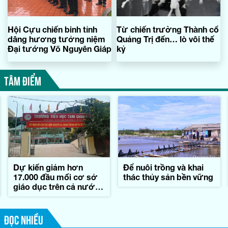
Hội Cựu chiến binh tỉnh
Từ chiến trường Thành cổ
dâng hương tưởng niệm
Quảng Trị đến… lò vôi thế
Đại tướng Võ Nguyên Giáp
kỷ
TÂM ĐIỂM
Dự kiến giảm hơn
Để nuôi trồng và khai
17.000 đầu mối cơ sở
thác thủy sản bền vững
giáo dục trên cả nước,
tương ứng 45,7%
ĐỌC NHIỀU