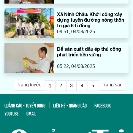
Xã Ninh Châu: Khởi công xây
dựng tuyến đường nông thôn
trị giá 6 tỉ đồng
09:51, 04/08/2025
Để sản xuất dầu ép thủ công
phát triển bền vững
05:22, 04/08/2025
Trang trước
Trang sau
1
2
3
4
5
QUẢNG CÁO - TUYỂN DỤNG
LIÊN HỆ - QUẢNG CÁO
FACEBOOK
YOUTUBE
GMAIL