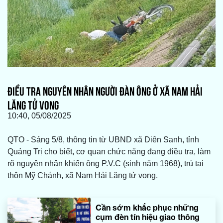
ĐIỀU TRA NGUYÊN NHÂN NGƯỜI ĐÀN ÔNG Ở XÃ NAM HẢI
LĂNG TỬ VONG
10:40, 05/08/2025
QTO - Sáng 5/8, thông tin từ UBND xã Diên Sanh, tỉnh
Quảng Trị cho biết, cơ quan chức năng đang điều tra, làm
rõ nguyên nhân khiến ông P.V.C (sinh năm 1968), trú tại
thôn Mỹ Chánh, xã Nam Hải Lăng tử vong.
Cần sớm khắc phục những
cụm đèn tín hiệu giao thông