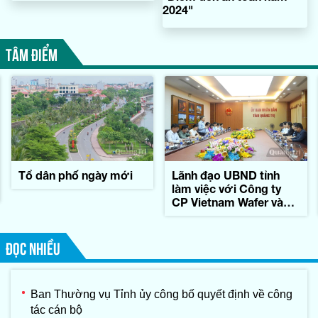
2024"
TÂM ĐIỂM
Tổ dân phố ngày mới
Lãnh đạo UBND tỉnh
làm việc với Công ty
CP Vietnam Wafer và
Tập đoàn Konematsu
Corporation (Nhật Bản)
ĐỌC NHIỀU
Ban Thường vụ Tỉnh ủy công bố quyết định về công
tác cán bộ